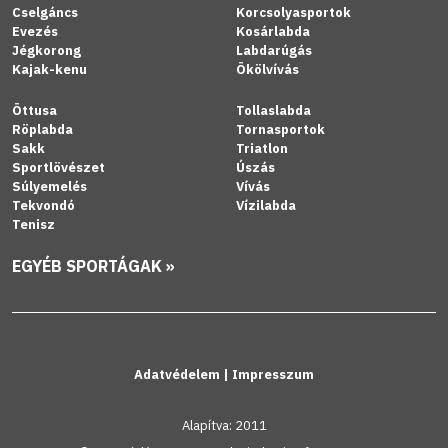
Cselgáncs
Korcsolyasportok
Evezés
Kosárlabda
Jégkorong
Labdarúgás
Kajak-kenu
Ökölvívás
Öttusa
Tollaslabda
Röplabda
Tornasportok
Sakk
Triatlon
Sportlövészet
Úszás
Súlyemelés
Vívás
Tekvondó
Vízilabda
Tenisz
EGYÉB SPORTÁGAK »
Adatvédelem
|
Impresszum
Alapítva: 2011