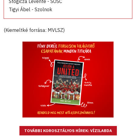
Stogicza Levente - SOSC
Tigyi Ábel - Szolnok
(Kiemeltké forrása: MVLSZ)
TOVÁBBI KOROSZTÁLYOS HÍREK: VÍZILABDA