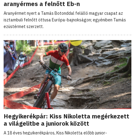
aranyérmes a felnőtt Eb-n
Aranyérmet nyert a Tamás Botonddal felálló magyar csapat az
isztambuli felnőtt öttusa Európa-bajnokságon; egyéniben Tamás
ezüstérmet szerzett.
Hegyikerékpár: Kiss Nikoletta megérkezett
a világelitbe a juniorok között
A 18 éves hegyikerékpáros, Kiss Nikoletta előbb junior-