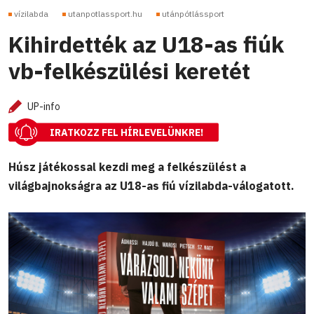
vízilabda
utanpotlassport.hu
utánpótlássport
Kihirdették az U18-as fiúk
vb-felkészülési keretét
UP-info
IRATKOZZ FEL HÍRLEVELÜNKRE!
Húsz játékossal kezdi meg a felkészülést a
világbajnokságra az U18-as fiú vízilabda-válogatott.