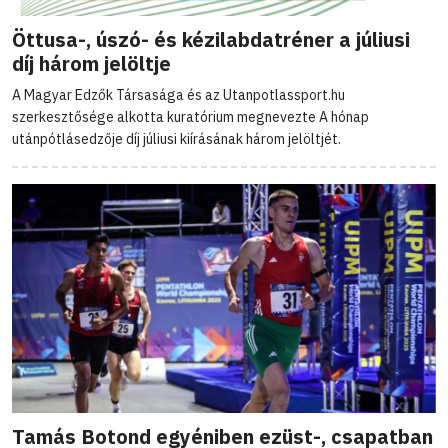
Öttusa-, úszó- és kézilabdatréner a júliusi
díj három jelöltje
A Magyar Edzők Társasága és az Utanpotlassport.hu
szerkesztősége alkotta kuratórium megnevezte A hónap
utánpótlásedzője díj júliusi kiírásának három jelöltjét.
Tamás Botond egyéniben ezüst-, csapatban