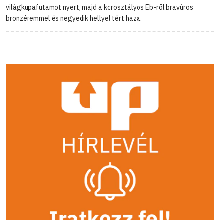
világkupafutamot nyert, majd a korosztályos Eb-ről bravúros
bronzéremmel és negyedik hellyel tért haza.