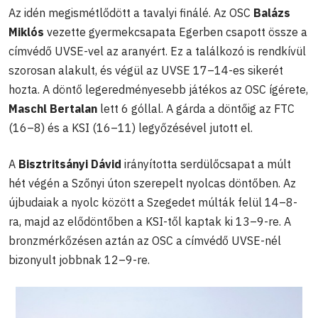
Az idén megismétlődött a tavalyi finálé. Az OSC
Balázs
Miklós
vezette gyermekcsapata Egerben csapott össze a
címvédő UVSE-vel az aranyért. Ez a találkozó is rendkívül
szorosan alakult, és végül az UVSE 17–14-es sikerét
hozta. A döntő legeredményesebb játékos az OSC ígérete,
Maschl Bertalan
lett 6 góllal. A gárda a döntőig az FTC
(16–8) és a KSI (16–11) legyőzésével jutott el.
A
Bisztritsányi Dávid
irányította serdülőcsapat a múlt
hét végén a Szőnyi úton szerepelt nyolcas döntőben. Az
újbudaiak a nyolc között a Szegedet múlták felül 14–8-
ra, majd az elődöntőben a KSI-től kaptak ki 13–9-re. A
bronzmérkőzésen aztán az OSC a címvédő UVSE-nél
bizonyult jobbnak 12–9-re.