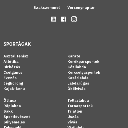
Szakszemmel
Versenynaptár
SPORTÁGAK
Asztalitenisz
Karate
Atlétika
Kerékpársportok
Birkózás
Kézilabda
Cselgáncs
Korcsolyasportok
Evezés
Kosárlabda
Jégkorong
Labdarúgás
Kajak-kenu
Ökölvívás
Öttusa
Tollaslabda
Röplabda
Tornasportok
Sakk
Triatlon
Sportlövészet
Úszás
Súlyemelés
Vívás
Tekvondó
Vízilabda