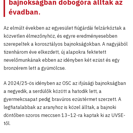
bajnokságban dobogóra álltak az
évadban.
Az elmúlt években az egyesület fiúgárdái felzárkóztak a
közvetlen élmezőnyhöz, és egyre eredményesebben
szerepeltek a korosztályos bajnokságokban. A nagyjából
tizenhárom éve elkezdett, új alapokra fektetett
nevelőmunkának ebben az idényben két ezüst és egy
bronzérem lett a gyümölcse.
A 2024/25-ös idényben az OSC az ifjúsági bajnokságban
a negyedik, a serdülők között a hatodik lett, a
gyermekcsapat pedig bravúros ezüstérmet szerzett. A
legfiatalabbak az aranyhoz is közel álltak, a bajnoki
döntőben szoros meccsen 13–12-ra kaptak ki az UVSE-
től.