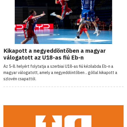
Kikapott a negyeddöntőben a magyar
válogatott az U18-as fiú Eb-n
Az 5-8. helyért folytatja a szerbiai U18-as fiú kézilabda Eb-n a
magyar válogatott, amely a negyeddöntőben .. góllal kikapott a
szlovén csapattól.