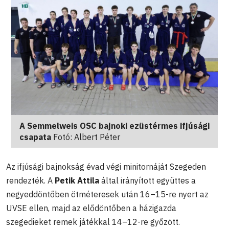
A Semmelweis OSC bajnoki ezüstérmes ifjúsági
csapata
Fotó: Albert Péter
Az ifjúsági bajnokság évad végi minitornáját Szegeden
rendezték. A
Petik Attila
által irányított együttes a
negyeddöntőben ötméteresek után 16–15-re nyert az
UVSE ellen, majd az elődöntőben a házigazda
szegedieket remek játékkal 14–12-re győzött.