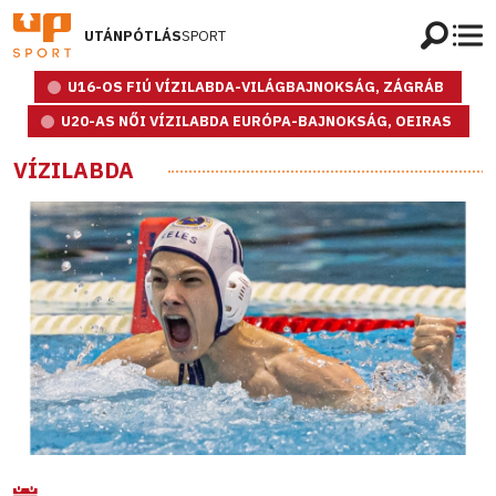
UTÁNPÓTLÁS
SPORT
U16-OS FIÚ VÍZILABDA-VILÁGBAJNOKSÁG, ZÁGRÁB
U20-AS NŐI VÍZILABDA EURÓPA-BAJNOKSÁG, OEIRAS
VÍZILABDA