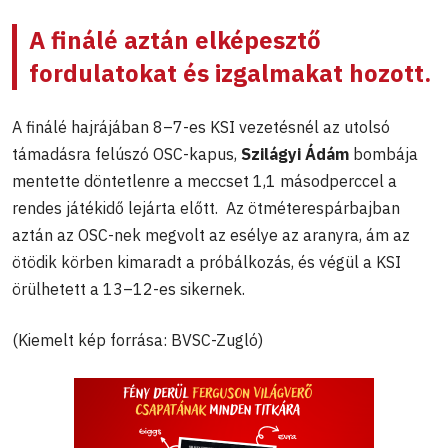
A finálé aztán elképesztő
fordulatokat és izgalmakat hozott.
A finálé hajrájában 8–7-es KSI vezetésnél az utolsó
támadásra felúszó OSC-kapus,
Szilágyi Ádám
bombája
mentette döntetlenre a meccset 1,1 másodperccel a
rendes játékidő lejárta előtt. Az ötméterespárbajban
aztán az OSC-nek megvolt az esélye az aranyra, ám az
ötödik körben kimaradt a próbálkozás, és végül a KSI
örülhetett a 13–12-es sikernek.
(Kiemelt kép forrása: BVSC-Zugló)