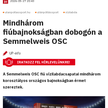
2026-05-27 20:43
utanpotlassport.hu
utánpótlássport
vízilabda
Mindhárom
fiúbajnokságban dobogón a
Semmelweis OSC
UP-info
IRATKOZZ FEL HÍRLEVELÜNKRE!
A Semmelweis OSC fiú vízilabdacsapatai mindhárom
korosztályos országos bajnokságban érmet
szereztek.