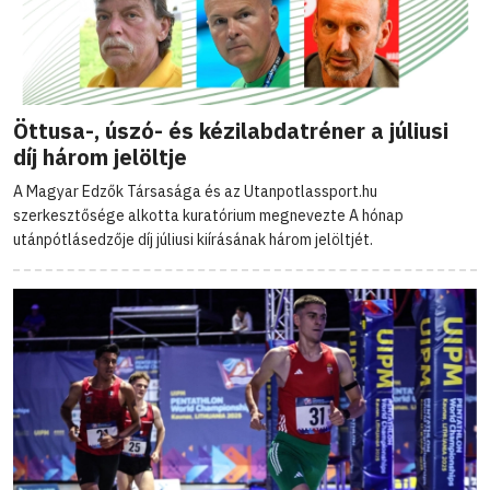
Öttusa-, úszó- és kézilabdatréner a júliusi
díj három jelöltje
A Magyar Edzők Társasága és az Utanpotlassport.hu
szerkesztősége alkotta kuratórium megnevezte A hónap
utánpótlásedzője díj júliusi kiírásának három jelöltjét.