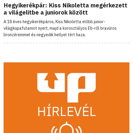
Hegyikerékpár: Kiss Nikoletta megérkezett
a világelitbe a juniorok között
A 18 éves hegyikerékpáros, Kiss Nikoletta előbb junior-
világkupafutamot nyert, majd a korosztályos Eb-ről bravúros
bronzéremmel és negyedik hellyel tért haza.