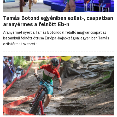
Tamás Botond egyéniben ezüst-, csapatban
aranyérmes a felnőtt Eb-n
Aranyérmet nyert a Tamás Botonddal felálló magyar csapat az
isztambuli felnőtt öttusa Európa-bajnokságon; egyéniben Tamás
ezüstérmet szerzett.