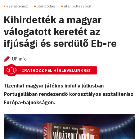
asztalitenisz
utánpótlás
utánpótlássport
Kihirdették a magyar
válogatott keretét az
ifjúsági és serdülő Eb-re
UP-info
IRATKOZZ FEL HÍRLEVELÜNKRE!
Tizenhat magyar játékos indul a júliusban
Portugáliában rendezendő korosztályos asztalitenisz
Európa-bajnokságon.