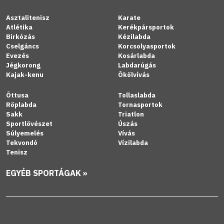
Asztalitenisz
Karate
Atlétika
Kerékpársportok
Birkózás
Kézilabda
Cselgáncs
Korcsolyasportok
Evezés
Kosárlabda
Jégkorong
Labdarúgás
Kajak-kenu
Ökölvívás
Öttusa
Tollaslabda
Röplabda
Tornasportok
Sakk
Triatlon
Sportlövészet
Úszás
Súlyemelés
Vívás
Tekvondó
Vízilabda
Tenisz
EGYÉB SPORTÁGAK »