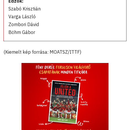
Edzők:
Szabó Krisztián
Varga László
Zombori Dávid
Böhm Gábor
(Kiemelt kép forrása: MOATSZ/ITTF)