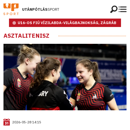
UTÁNPÓTLÁS
SPORT
U16-OS FIÚ VÍZILABDA-VILÁGBAJNOKSÁG, ZÁGRÁB
ASZTALITENISZ
2026-05-28 14:15