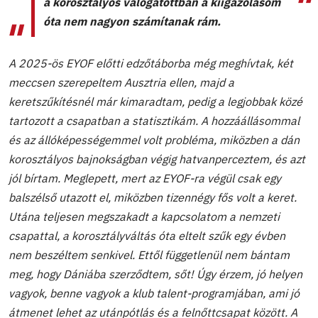
a korosztályos válogatottban a kiigazolásom
óta nem nagyon számítanak rám.
A 2025-ös EYOF előtti edzőtáborba még meghívtak, két
meccsen szerepeltem Ausztria ellen, majd a
keretszűkítésnél már kimaradtam, pedig a legjobbak közé
tartozott a csapatban a statisztikám. A hozzáállásommal
és az állóképességemmel volt probléma, miközben a dán
korosztályos bajnokságban végig hatvanperceztem, és azt
jól bírtam. Meglepett, mert az EYOF-ra végül csak egy
balszélső utazott el, miközben tizennégy fős volt a keret.
Utána teljesen megszakadt a kapcsolatom a nemzeti
csapattal, a korosztályváltás óta eltelt szűk egy évben
nem beszéltem senkivel. Ettől függetlenül nem bántam
meg, hogy Dániába szerződtem, sőt! Úgy érzem, jó helyen
vagyok, benne vagyok a klub talent-programjában, ami jó
átmenet lehet az utánpótlás és a felnőttcsapat között. A