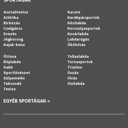
Asztalitenisz
Karate
Atlétika
Kerékpársportok
Birkózás
Kézilabda
Cselgáncs
Korcsolyasportok
Evezés
Kosárlabda
Jégkorong
Labdarúgás
Kajak-kenu
Ökölvívás
Öttusa
Tollaslabda
Röplabda
Tornasportok
Sakk
Triatlon
Sportlövészet
Úszás
Súlyemelés
Vívás
Tekvondó
Vízilabda
Tenisz
EGYÉB SPORTÁGAK »