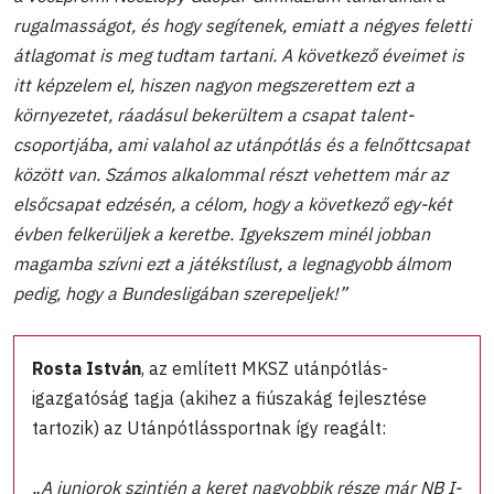
rugalmasságot, és hogy segítenek, emiatt a négyes feletti
átlagomat is meg tudtam tartani. A következő éveimet is
itt képzelem el, hiszen nagyon megszerettem ezt a
környezetet, ráadásul bekerültem a csapat talent-
csoportjába, ami valahol az utánpótlás és a felnőttcsapat
között van. Számos alkalommal részt vehettem már az
elsőcsapat edzésén, a célom, hogy a következő egy-két
évben felkerüljek a keretbe. Igyekszem minél jobban
magamba szívni ezt a játékstílust, a legnagyobb álmom
pedig, hogy a Bundesligában szerepeljek!”
Rosta István
, az említett MKSZ utánpótlás-
igazgatóság tagja (akihez a fiúszakág fejlesztése
tartozik) az Utánpótlássportnak így reagált:
„A juniorok szintjén a keret nagyobbik része már NB I-