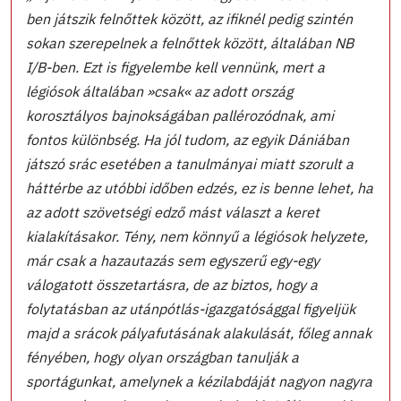
ben játszik felnőttek között, az ifiknél pedig szintén
sokan szerepelnek a felnőttek között, általában NB
I/B-ben. Ezt is figyelembe kell vennünk, mert a
légiósok általában »csak« az adott ország
korosztályos bajnokságában pallérozódnak, ami
fontos különbség. Ha jól tudom, az egyik Dániában
játszó srác esetében a tanulmányai miatt szorult a
háttérbe az utóbbi időben edzés, ez is benne lehet, ha
az adott szövetségi edző mást választ a keret
kialakításakor. Tény, nem könnyű a légiósok helyzete,
már csak a hazautazás sem egyszerű egy-egy
válogatott összetartásra, de az biztos, hogy a
folytatásban az utánpótlás-igazgatósággal figyeljük
majd a srácok pályafutásának alakulását, főleg annak
fényében, hogy olyan országban tanulják a
sportágunkat, amelynek a kézilabdáját nagyon nagyra