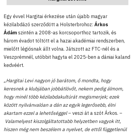
Egy évvel Hargitai érkezése után újabb magyar
kézilabdázó szerződött a Holsterbrohoz:
Árkos
Ádám
szintén a 2008-as korcsoporthoz tartozik, és
három évadot töltött el a hazai akadémiai rendszerben,
mielőtt légiósnak állt volna. Játszott az FTC-nél és a
Veszprémnél, utóbbit hagyta el 2025-ben a dániai kaland
kedvéért.
„Hargitai Levi nagyon jó barátom, ő mondta, hogy
keresnek a klubjában jobbátlövőt, nekem pedig álmom,
hogy minél több kézilabdakultúrát megismerjek; ezek
között nyilvánvalóan a dán az egyik legerősebb, élni
akartam ezzel a lehetőséggel
– veszi át a szót Árkos. –
Valamelyest kiszolgáltatottabb helyzetben vagyok itt,
hiszen még nem beszélem a nyelvet, de ettől függetlenül