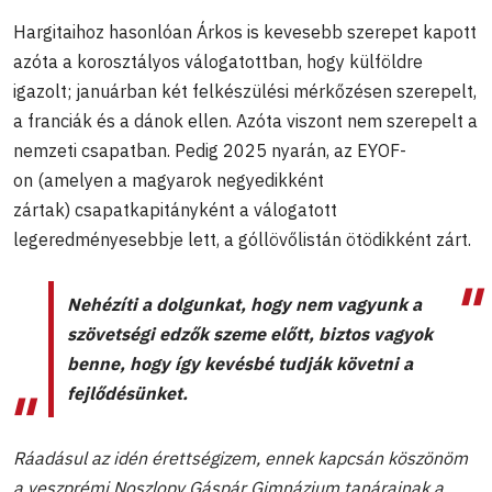
Hargitaihoz hasonlóan Árkos is kevesebb szerepet kapott
azóta a korosztályos válogatottban, hogy külföldre
igazolt; januárban két felkészülési mérkőzésen szerepelt,
a franciák és a dánok ellen. Azóta viszont nem szerepelt a
nemzeti csapatban. Pedig 2025 nyarán, az EYOF-
on (amelyen a magyarok negyedikként
zártak) csapatkapitányként a válogatott
legeredményesebbje lett, a góllövőlistán ötödikként zárt.
Nehézíti a dolgunkat, hogy nem vagyunk a
szövetségi edzők szeme előtt, biztos vagyok
benne, hogy így kevésbé tudják követni a
fejlődésünket.
Ráadásul az idén érettségizem, ennek kapcsán köszönöm
a veszprémi Noszlopy Gáspár Gimnázium tanárainak a