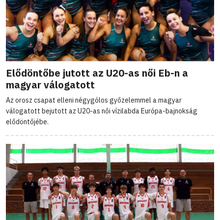
Elődöntőbe jutott az U20-as női Eb-n a
magyar válogatott
Az orosz csapat elleni négygólos győzelemmel a magyar
válogatott bejutott az U20-as női vízilabda Európa-bajnokság
elődöntőjébe.