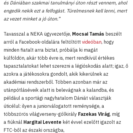
és Dániában szakmai tanulmányi úton részt vennem, ahol
engedik nekik ezt a felfogást. Türelmesnek kell lenni, mert
az vezet minket a jó úton.”
Tavasszal a NEKA ügyvezetője,
Mocsai Tamás
beszélt
arról a Facebook-oldalára feltöltött
videóban
, hogy
minden fiatalt arra biztat, próbálja ki magát
külföldön, akár több évre is, mert rendkívül értékes
tapasztalatokat lehet szerezni a légióskodás alatt; igaz, ő
azokra a játékosokra gondolt, akik kikerülnek az
akadémiai rendszerből. Többen azonban már az
utánpótláséveik alatt is belevágnak a kalandba, és
például a sportági nagyhatalom Dániát választják
úticélul: ilyen a juniorválogatott reménysége, a
többszörös világverseny-gólkirály
Fazekas Virág
, míg
a fiúknál
Hargitai Levente
két évvel ezelőtt igazolt az
FTC-ből az északi országba,