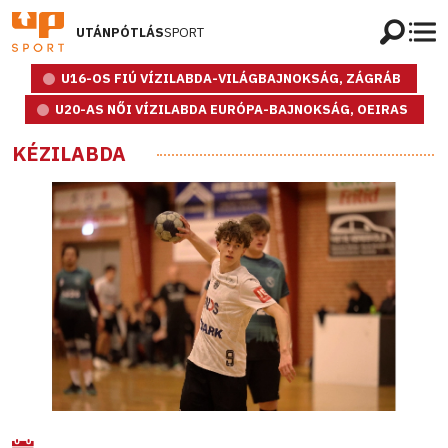
UTÁNPÓTLÁS
SPORT
U16-OS FIÚ VÍZILABDA-VILÁGBAJNOKSÁG, ZÁGRÁB
U20-AS NŐI VÍZILABDA EURÓPA-BAJNOKSÁG, OEIRAS
KÉZILABDA