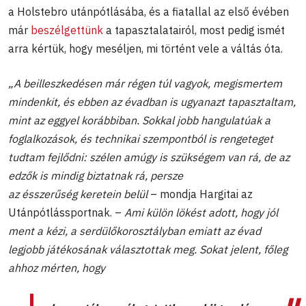
a Holstebro utánpótlásába, és a fiatallal az első évében
már
beszélgettünk
a tapasztalatairól, most pedig ismét
arra kértük, hogy meséljen, mi történt vele a váltás óta.
„A beilleszkedésen már régen túl vagyok, megismertem
mindenkit, és ebben az évadban is ugyanazt tapasztaltam,
mint az eggyel korábbiban. Sokkal jobb hangulatúak a
foglalkozások, és technikai szempontból is rengeteget
tudtam fejlődni: szélen amúgy is szükségem van rá, de az
edzők is mindig biztatnak rá, persze
az ésszerűség keretein belül
– mondja Hargitai az
Utánpótlássportnak. –
Ami külön lökést adott, hogy jól
ment a kézi, a serdülőkorosztályban emiatt az évad
legjobb játékosának választottak meg. Sokat jelent, főleg
ahhoz mérten, hogy