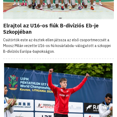
Elrajtol az U16-os fiúk B-divíziós Eb-je
Szkopjéban
Csütörtök este az észtek ellen játssza az első csoportmeccsét a
Moosz Milán vezette U16-os fiú kosárlabda-válogatott a szkopjei
B-dívíziós Európa-bajnokságon.