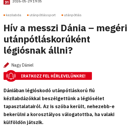
2026-05-29 19:05
kezilabda
utánpótlássport
utánpótlás
Hív a messzi Dánia – megéri
utánpótláskorúként
légiósnak állni?
Nagy Dániel
IRATKOZZ FEL HÍRLEVELÜNKRE!
Dániában légióskodó utánpótláskorú fiú
kézilabdázókkal beszélgettünk a légiósélet
tapasztalatairól. Az is szóba került, nehezebb-e
bekerülni a korosztályos válogatottba, ha valaki
külföldön játszik.