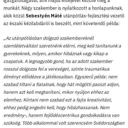
igazgatóságával, ami május elsejével kezdte meg a
munkát. Négy szakember is nyilatkozott a honlapunknak,
akik közül
Sebestyén Máté
utánpótlás-fejlesztési vezető
az északi kézilabdáról is beszélt, mint követendő példa:
„Az utánpótlásban dolgozó szakembereknél
szemléletváltást szeretnénk elérni, meg kell tanítanunk a
gyerekeknek, milyen, amikor hibáznak vagy kikap a
csapatuk. A legnagyobb gond, ha az adott szakember
rosszul dolgozza fel a vereséget, szinte traumatikus
élményt előidézve a játékosaiban. Egyszerű példa: nem
szabad tiltani a fiatalnak, hogy hát mögötti passzt adjon,
hanem azt kell megtanítani, mikor nyúljon ehhez az
elemhez. Kiirtani nem szabad ezt a fajta kreativitást,
ehhez pedig engedni kell, hogy hibázhassanak. Nem
eredmény-, hanem fejlődéscentrikus gondolkodásra van
szükség. Több alkalommal volt szerencsém Svédországban