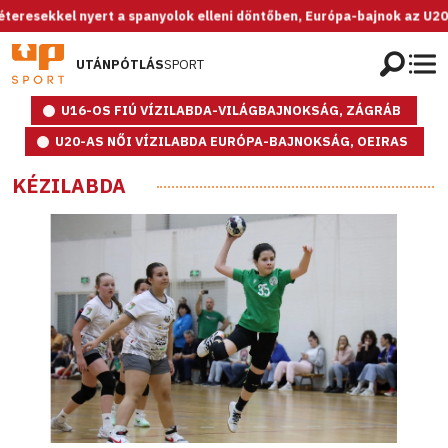
 nyert a spanyolok elleni döntőben, Európa-bajnok az U20-as női válo
UTÁNPÓTLÁS
SPORT
U16-OS FIÚ VÍZILABDA-VILÁGBAJNOKSÁG, ZÁGRÁB
U20-AS NŐI VÍZILABDA EURÓPA-BAJNOKSÁG, OEIRAS
KÉZILABDA