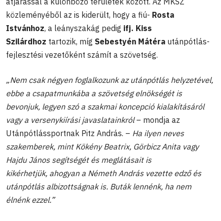
átjárással a különböző területek között. Az MKSZ
közleményéből az is kiderült, hogy a fiú-
Rosta
Istvánhoz
, a leányszakág pedig
ifj. Kiss
Szilárdhoz
tartozik, míg
Sebestyén Mátéra
utánpótlás-
fejlesztési vezetőként számít a szövetség.
„Nem csak négyen foglalkozunk az utánpótlás helyzetével,
ebbe a csapatmunkába a szövetség elnökségét is
bevonjuk, legyen szó a szakmai koncepció kialakításáról
vagy a versenykiírási javaslatainkról
– mondja az
Utánpótlássportnak Pitz András. –
Ha ilyen neves
szakemberek, mint Kökény Beatrix, Görbicz Anita vagy
Hajdu János segítségét és meglátásait is
kikérhetjük, ahogyan a Németh András vezette edző és
utánpótlás albizottságnak is. Buták lennénk, ha nem
élnénk ezzel.”