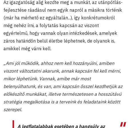
Az igazgatóság alig kezdte meg a munkát, az utánpótlás-
fejlesztése ráadásul nem egyik napról a másikra történik
(már ha mérhető ez egyáltalán...), így konkrétumokról
még nehéz írni, a folytatás kapcsán az viszont
egyértelmű, hogy vannak olyan intézkedések, amelyek
záros határidőn belül életbe léphetnek, de olyanok is,
amikkel még várni kell.
„Ami jól működik, ahhoz nem kell hozzányúlni, amiben
viszont változtatni akarunk, annak kapcsán fel kell mérni,
mikor léphetünk. Vannak, amibe már most
belenyúlhatunk, és van, ami kapcsán ősszel kezdhetjük az
előkészítő munkákat, illetve természetesen a hosszútávú
stratégia megalkotása is a terveink és feladataink között
szerepel.
A legfiatalabbak esetében a hangsúly az