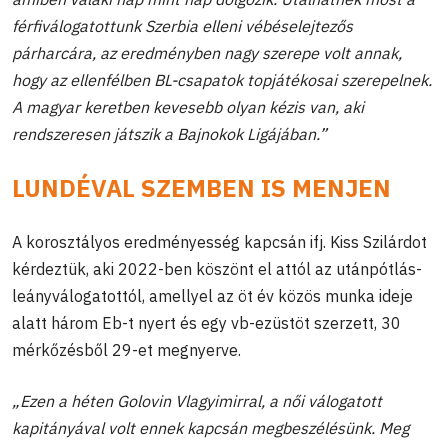
férfiválogatottunk Szerbia elleni vébéselejtezős
párharcára, az eredményben nagy szerepe volt annak,
hogy az ellenfélben BL-csapatok topjátékosai szerepelnek.
A magyar keretben kevesebb olyan kézis van, aki
rendszeresen játszik a Bajnokok Ligájában.”
LUNDÉVAL SZEMBEN IS MENJEN
A korosztályos eredményesség kapcsán ifj. Kiss Szilárdot
kérdeztük, aki 2022-ben köszönt el attól az utánpótlás-
leányválogatottól, amellyel az öt év közös munka ideje
alatt három Eb-t nyert és egy vb-ezüstöt szerzett, 30
mérkőzésből 29-et megnyerve.
„Ezen a héten Golovin Vlagyimirral, a női válogatott
kapitányával volt ennek kapcsán megbeszélésünk. Meg