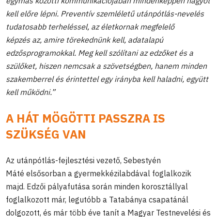
egymás közötti kommunikációjában mindenképpen nagyot
kell előre lépni. Preventív szemléletű utánpótlás-nevelés
tudatosabb terheléssel, az életkornak megfelelő
képzés az, amire törekednünk kell, adatalapú
edzősprogramokkal. Meg kell szólítani az edzőket és a
szülőket, hiszen nemcsak a szövetségben, hanem minden
szakemberrel és érintettel egy irányba kell haladni, együtt
kell működni.”
A HÁT MÖGÖTTI PASSZRA IS
SZÜKSÉG VAN
Az utánpótlás-fejlesztési vezető, Sebestyén
Máté elsősorban a gyermekkézilabdával foglalkozik
majd. Edzői pályafutása során minden korosztállyal
foglalkozott már, legutóbb a Tatabánya csapatánál
dolgozott, és már több éve tanít a Magyar Testnevelési és