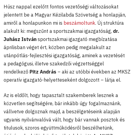
Húsz nappal ezelőtt fontos vezetőségi változásokat
jelentett be a Magyar Kézilabda Szövetség a honlapján,
amiről a honlapunkon mi is
beszámoltunk
. Új struktúra
alakult ki: megszűnt a sportszakmai igazgatóság,
dr.
Juhász István
sportszakmai igazgató megbízatása
áprilisban véget ért, közben pedig megalakult az
utánpótlás-fejlesztési igazgatóság, aminek a vezetését
a pedagógusi, illetve szakedzői végzettséggel
rendelkező
Pitz András
– aki az utóbbi években az MKSZ
operatív igazgató-helyetteseként dolgozott – látja el.
Az is eldőlt, hogy tapasztalt szakemberek lesznek a
közvetlen segítségére, bár inkább úgy fogalmaznánk,
vállvetve dolgoznak majd, a beszélgetéseink alapján
ugyanis nyilvánvalóvá vált, hogy bár vannak posztok és
titulusok, szoros együttműködésről beszélhetünk,