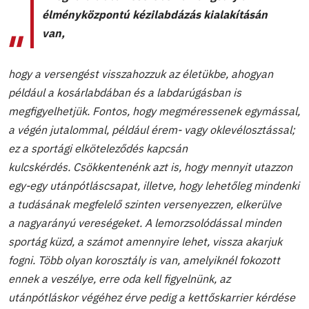
élményközpontú kézilabdázás kialakításán
van,
hogy a versengést visszahozzuk az életükbe, ahogyan
például a kosárlabdában és a labdarúgásban is
megfigyelhetjük. Fontos, hogy megméressenek egymással,
a végén jutalommal, például érem- vagy oklevélosztással;
ez a sportági elköteleződés kapcsán
kulcskérdés. Csökkentenénk azt is, hogy mennyit utazzon
egy-egy utánpótláscsapat, illetve, hogy lehetőleg mindenki
a tudásának megfelelő szinten versenyezzen, elkerülve
a nagyarányú vereségeket. A lemorzsolódással minden
sportág küzd, a számot amennyire lehet, vissza akarjuk
fogni. Több olyan korosztály is van, amelyiknél fokozott
ennek a veszélye, erre oda kell figyelnünk, az
utánpótláskor végéhez érve pedig a kettőskarrier kérdése