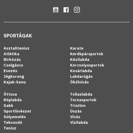
SPORTÁGAK
Asztalitenisz
Karate
Atlétika
Kerékpársportok
Birkózás
Kézilabda
Cselgáncs
Korcsolyasportok
Evezés
Kosárlabda
Jégkorong
Labdarúgás
Kajak-kenu
Ökölvívás
Öttusa
Tollaslabda
Röplabda
Tornasportok
Sakk
Triatlon
Sportlövészet
Úszás
Súlyemelés
Vívás
Tekvondó
Vízilabda
Tenisz