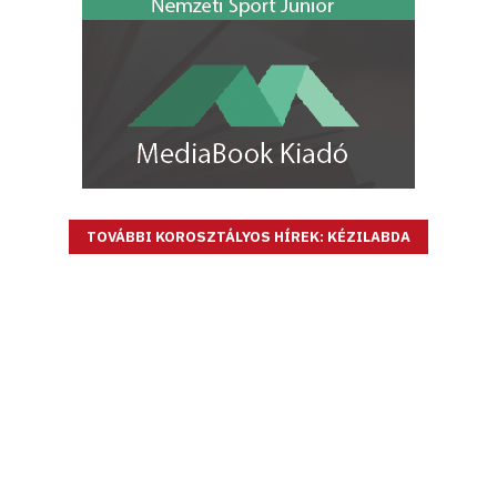
TOVÁBBI KOROSZTÁLYOS HÍREK: KÉZILABDA