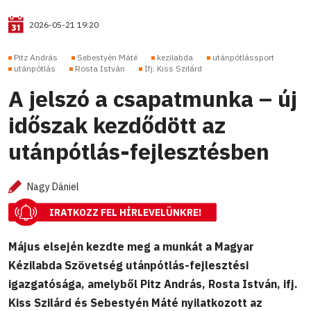
2026-05-21 19:20
Pitz András
Sebestyén Máté
kezilabda
utánpótlássport
utánpótlás
Rosta István
Ifj. Kiss Szilárd
A jelszó a csapatmunka – új
időszak kezdődött az
utánpótlás-fejlesztésben
Nagy Dániel
IRATKOZZ FEL HÍRLEVELÜNKRE!
Május elsején kezdte meg a munkát a Magyar
Kézilabda Szövetség utánpótlás-fejlesztési
igazgatósága, amelyből Pitz András, Rosta István, ifj.
Kiss Szilárd és Sebestyén Máté nyilatkozott az