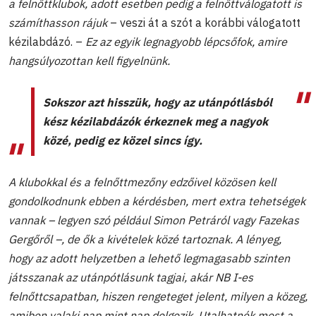
a felnőttklubok, adott esetben pedig a felnőttválogatott is
számíthasson rájuk
– veszi át a szót a korábbi válogatott
kézilabdázó. –
Ez az egyik legnagyobb lépcsőfok, amire
hangsúlyozottan kell figyelnünk.
Sokszor azt hisszük, hogy az utánpótlásból
kész kézilabdázók érkeznek meg a nagyok
közé, pedig ez közel sincs így.
A klubokkal és a felnőttmezőny edzőivel közösen kell
gondolkodnunk ebben a kérdésben, mert extra tehetségek
vannak – legyen szó például Simon Petráról vagy Fazekas
Gergőről –, de ők a kivételek közé tartoznak. A lényeg,
hogy az adott helyzetben a lehető legmagasabb szinten
játsszanak az utánpótlásunk tagjai, akár NB I-es
felnőttcsapatban, hiszen rengeteget jelent, milyen a közeg,
amiben valaki nap mint nap dolgozik. Utalhatnék most a