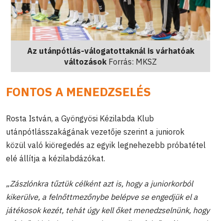
Az utánpótlás-válogatottaknál is várhatóak
változások
Forrás: MKSZ
FONTOS A MENEDZSELÉS
Rosta István, a Gyöngyösi Kézilabda Klub
utánpótlásszakágának vezetője szerint a juniorok
közül való kiöregedés az egyik legnehezebb próbatétel
elé állítja a kézilabdázókat.
„Zászlónkra tűztük célként azt is, hogy a juniorkorból
kikerülve, a felnőttmezőnybe belépve se engedjük el a
játékosok kezét, tehát úgy kell őket menedzselnünk, hogy