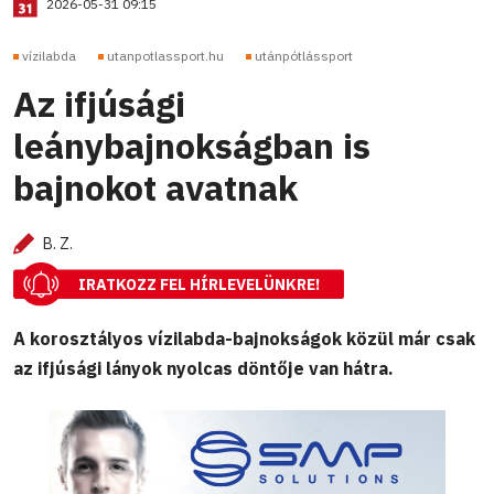
2026-05-31 09:15
vízilabda
utanpotlassport.hu
utánpótlássport
Az ifjúsági
leánybajnokságban is
bajnokot avatnak
B. Z.
IRATKOZZ FEL HÍRLEVELÜNKRE!
A korosztályos vízilabda-bajnokságok közül már csak
az ifjúsági lányok nyolcas döntője van hátra.