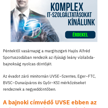
Péntektől vasárnapig a margitszigeti Hajós Alfréd
Sportuszodában rendezik az ifjúsági leány vízilabda-
bajnokság nyolcas döntőjét.
Az évadot záró minitornán UVSE–Szentes, Eger–FTC,
BVSC–Dunaújváros és Győr–KSI mérkőzéseket
rendeznek a negyeddöntőben.
A bajnoki címvédő UVSE ebben az