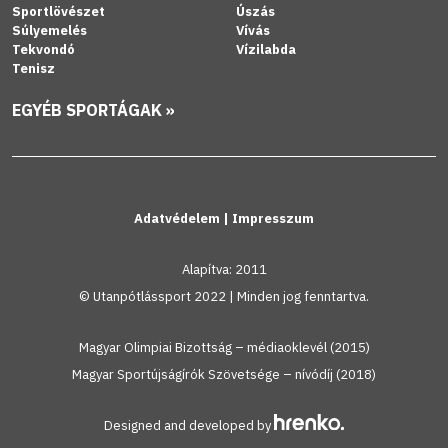
Sportlövészet
Úszás
Súlyemelés
Vívás
Tekvondó
Vízilabda
Tenisz
EGYÉB SPORTÁGAK »
Adatvédelem
|
Impresszum
Alapítva: 2011
© Utanpótlássport 2022 | Minden jog fenntartva.
Magyar Olimpiai Bizottság – médiaoklevél (2015)
Magyar Sportújságírók Szövetsége – nívódíj (2018)
Designed and developed by