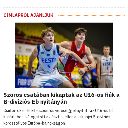
CÍMLAPRÓL AJÁNLJUK
Szoros csatában kikaptak az U16-os fiúk a
B-divíziós Eb nyitányán
Csütörtök este kilencpontos vereséggel nyitott az U16-os fiú
kosárlabda-válogatott az észtek ellen a szkopjei B-divíziós
korosztályos Európa-bajnokságon.