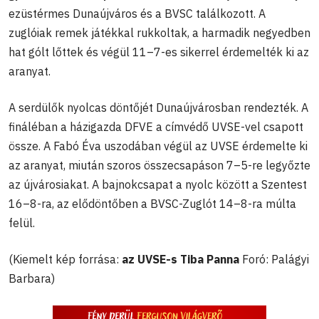
ezüstérmes Dunaújváros és a BVSC találkozott. A
zuglóiak remek játékkal rukkoltak, a harmadik negyedben
hat gólt lőttek és végül 11–7-es sikerrel érdemelték ki az
aranyat.
A serdülők nyolcas döntőjét Dunaújvárosban rendezték. A
fináléban a házigazda DFVE a címvédő UVSE-vel csapott
össze. A Fabó Éva uszodában végül az UVSE érdemelte ki
az aranyat, miután szoros összecsapáson 7–5-re legyőzte
az újvárosiakat. A bajnokcsapat a nyolc között a Szentest
16–8-ra, az elődöntőben a BVSC-Zuglót 14–8-ra múlta
felül.
(Kiemelt kép forrása:
az UVSE-s Tiba Panna
Foró: Palágyi
Barbara)