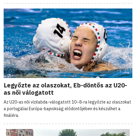
Legyőzte az olaszokat, Eb-döntős az U20-
as női válogatott
Az U20-as női vízilabda-válogatott 10–8-ra legyőzte az olaszokat
a portugáliai Európa-bajnokság elődöntőjében és készülhet a
fináléra.