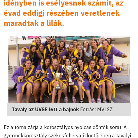
idényben is esélyesnek számít, az
évad eddigi részében veretlenek
maradtak a lilák.
Tavaly az UVSE lett a bajnok
Forrás: MVLSZ
Ez a torna zárja a korosztályos nyolcas döntők sorát. A
gyermekkorosztály székesfehérvári döntőjében a tavalyi