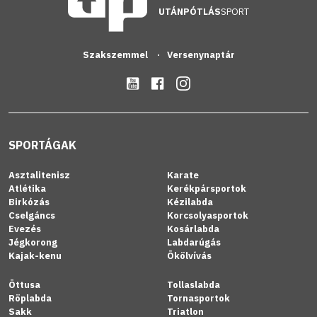
UTÁNPÓTLÁS
SPORT
Szakszemmel
Versenynaptár
SPORTÁGAK
Asztalitenisz
Karate
Atlétika
Kerékpársportok
Birkózás
Kézilabda
Cselgáncs
Korcsolyasportok
Evezés
Kosárlabda
Jégkorong
Labdarúgás
Kajak-kenu
Ökölvívás
Öttusa
Tollaslabda
Röplabda
Tornasportok
Sakk
Triatlon