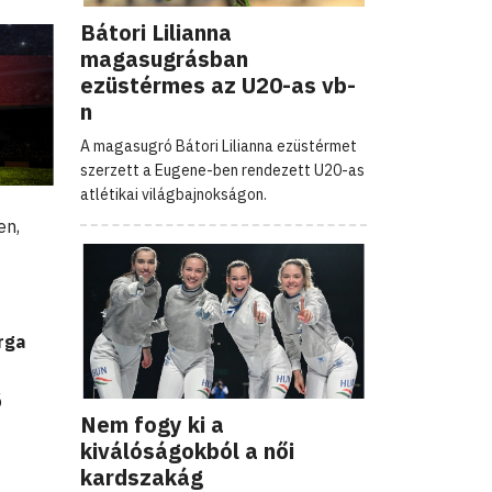
Bátori Lilianna
magasugrásban
ezüstérmes az U20-as vb-
n
A magasugró Bátori Lilianna ezüstérmet
szerzett a Eugene-ben rendezett U20-as
atlétikai világbajnokságon.
en,
rga
ő
Nem fogy ki a
kiválóságokból a női
kardszakág