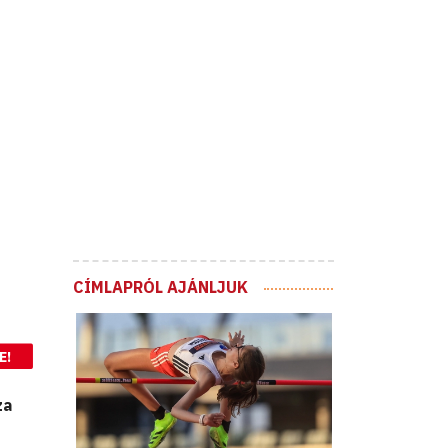
CÍMLAPRÓL AJÁNLJUK
E!
za