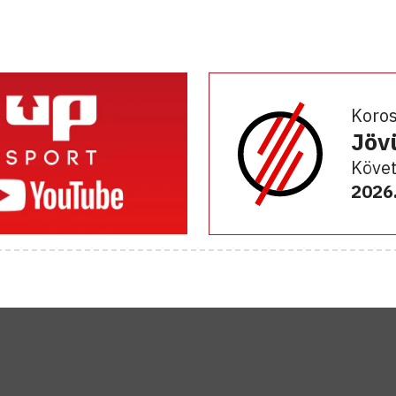
Koro
Jöv
Követ
2026.