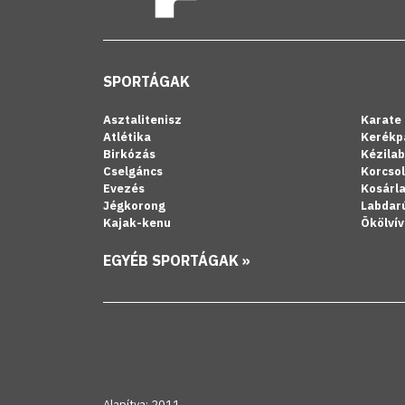
SPORTÁGAK
Asztalitenisz
Karate
Atlétika
Kerékp
Birkózás
Kézila
Cselgáncs
Korcso
Evezés
Kosárl
Jégkorong
Labdar
Kajak-kenu
Ökölvív
EGYÉB SPORTÁGAK »
Alapítva: 2011