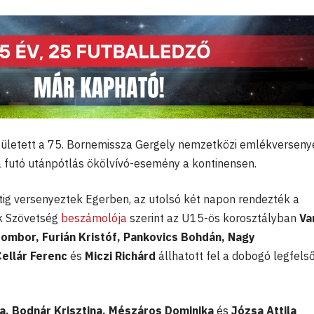
ületett a 75. Bornemissza Gergely nemzetközi emlékverseny
 futó utánpótlás ökölvívó-esemény a kontinensen.
ig versenyeztek Egerben, az utolsó két napon rendezték a
k Szövetség
beszámolója
szerint az U15-ös korosztályban
Va
 Zsombor, Furián Kristóf, Pankovics Bohdán, Nagy
Cellár Ferenc
és
Miczi Richárd
állhatott fel a dobogó legfels
ia, Bodnár Krisztina, Mészáros Dominika
és
Józsa Attila