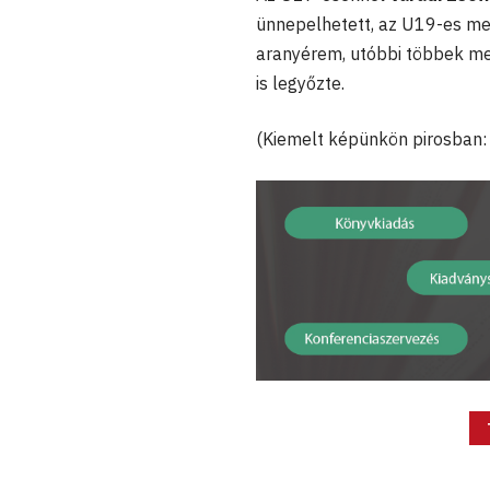
ünnepelhetett, az U19-es m
aranyérem, utóbbi többek mel
is legyőzte.
(Kiemelt képünkön pirosban