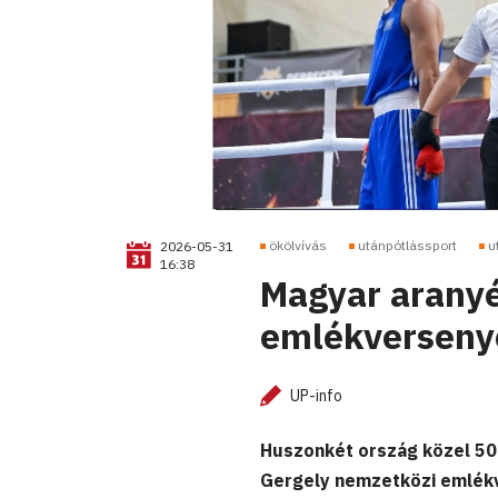
ökölvívás
utánpótlássport
u
2026-05-31
16:38
Magyar arany
emlékverseny
UP-info
Huszonkét ország közel 500
Gergely nemzetközi emlék