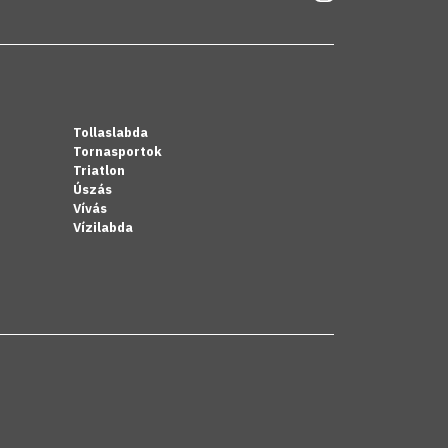
Tollaslabda
Tornasportok
Triatlon
Úszás
Vívás
Vízilabda