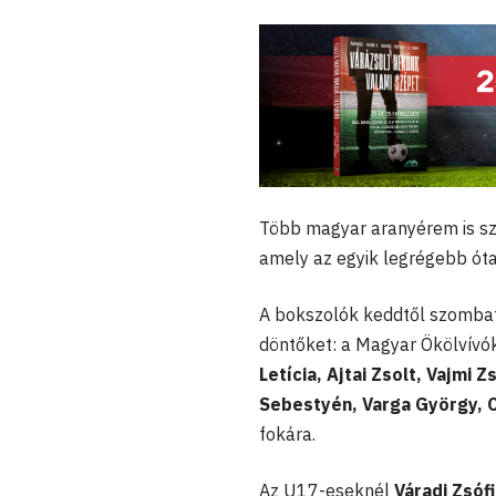
Több magyar aranyérem is sz
amely az egyik legrégebb óta
A bokszolók keddtől szombat
döntőket: a Magyar Ökölvívó
Letícia, Ajtai Zsolt, Vajmi
Sebestyén, Varga György, 
fokára.
Az U17-eseknél
Váradi Zsóf