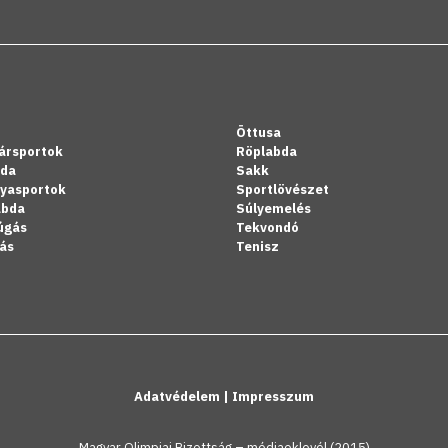
Öttusa
ársportok
Röplabda
bda
Sakk
lyasportok
Sportlövészet
abda
Súlyemelés
úgás
Tekvondó
ás
Tenisz
Adatvédelem
|
Impresszum
Magyar Olimpiai Bizottság – médiaoklevél (2015)