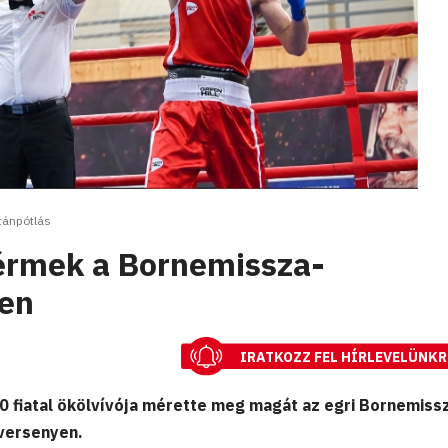
tánpótlás
érmek a Bornemissza-
en
IRATKOZZ FEL HÍRLEVELÜNKR
 fiatal ökölvívója mérette meg magát az egri Bornemiss
versenyen.