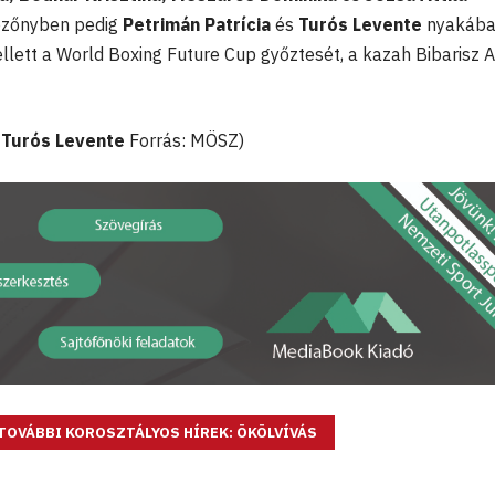
ezőnyben pedig
Petrimán Patrícia
és
Turós Levente
nyakába 
lett a World Boxing Future Cup győztesét, a kazah Bibarisz A
:
Turós Levente
Forrás: MÖSZ)
TOVÁBBI KOROSZTÁLYOS HÍREK: ÖKÖLVÍVÁS