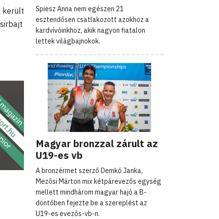
Spiesz Anna nem egészen 21
került
esztendősen csatlakozott azokhoz a
sirbajt
kardvívóinkhoz, akik nagyon fiatalon
lettek világbajnokok.
Magyar bronzzal zárult az
U19-es vb
A bronzérmet szerző Demkó Janka,
Mezősi Márton mix kétpárevezős egység
mellett mindhárom magyar hajó a B-
döntőben fejezte be a szereplést az
U19-es evezős-vb-n.