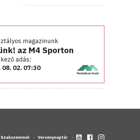
sztályos magazinunk
ünk! az M4 Sporton
kező adás:
 08. 02. 07:30
Szakszemmel
Versenynaptár