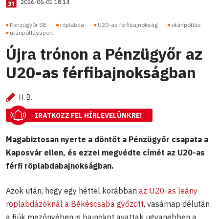
2026-06-01 18:14
Pénzügyőr SE
röplabda
U20-as férfibajnokság
utánpótlás
utánpótlássport
Újra trónon a Pénzügyőr az
U20-as férfibajnokságban
H. B.
IRATKOZZ FEL HÍRLEVELÜNKRE!
Magabiztosan nyerte a döntőt a Pénzügyőr csapata a
Kaposvár ellen, és ezzel megvédte címét az U20-as
férfi röplabdabajnokságban.
Azok után, hogy egy héttel korábban
az U20-as leány
röplabdázóknál a Békéscsaba győzött
, vasárnap délután
a fiúk mezőnyében is bajnokot avattak ugyanebben a