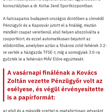
korosztályban a dr. Koltai Jenő Sportközpontban.
A hatcsapatos budapesti országos döntőben a címvédő
Pénzügyőr és a Kaposvár jutott el a fináléig, miután
mindkét csapat veretlenül, első helyen abszolválta a
csoportkört, és ezzel automatikusan bejutott az
elődöntőbe, amelyben aztán a fővárosi zöld-fehérek 3:2-
re verték a házigazda TFSE-t, míg a somogyiak 3:0-ra
győzték le a fehérvári MÁV Előre együttesét.
A vasárnapi finálénak a
Kovács
Zoltán
vezette Pénzügyőr volt az
esélyese, és végül érvényesítette
is a papírformát:
az első és a második szettet is magabiztosan, egyaránt