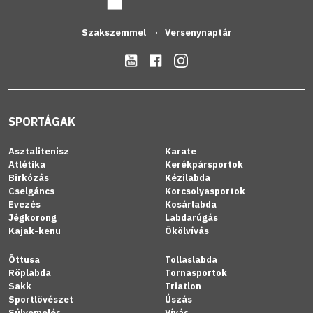
Szakszemmel
Versenynaptár
SPORTÁGAK
Asztalitenisz
Karate
Atlétika
Kerékpársportok
Birkózás
Kézilabda
Cselgáncs
Korcsolyasportok
Evezés
Kosárlabda
Jégkorong
Labdarúgás
Kajak-kenu
Ökölvívás
Öttusa
Tollaslabda
Röplabda
Tornasportok
Sakk
Triatlon
Sportlövészet
Úszás
Súlyemelés
Vívás