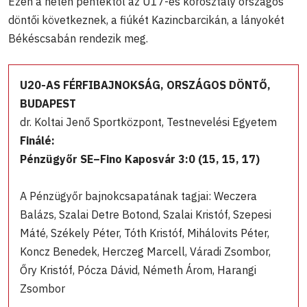
Ezen a héten péntektől az U17-es korosztály országos
döntői következnek, a fiúkét Kazincbarcikán, a lányokét
Békéscsabán rendezik meg.
U20-AS FÉRFIBAJNOKSÁG, ORSZÁGOS DÖNTŐ,
BUDAPEST
dr. Koltai Jenő Sportközpont, Testnevelési Egyetem
Finálé:
Pénzügyőr SE–Fino Kaposvár 3:0 (15, 15, 17)
A Pénzügyőr bajnokcsapatának tagjai: Weczera
Balázs, Szalai Detre Botond, Szalai Kristóf, Szepesi
Máté, Székely Péter, Tóth Kristóf, Mihálovits Péter,
Koncz Benedek, Herczeg Marcell, Váradi Zsombor,
Őry Kristóf, Pócza Dávid, Németh Árom, Harangi
Zsombor