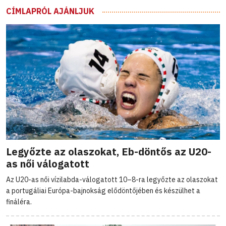
CÍMLAPRÓL AJÁNLJUK
Legyőzte az olaszokat, Eb-döntős az U20-
as női válogatott
Az U20-as női vízilabda-válogatott 10–8-ra legyőzte az olaszokat
a portugáliai Európa-bajnokság elődöntőjében és készülhet a
fináléra.