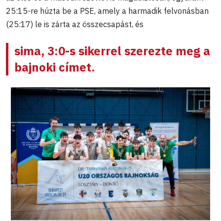
25:15-re húzta be a PSE, amely a harmadik felvonásban
(25:17) le is zárta az összecsapást, és
sima, 3:0-s sikerrel szerezte meg a
bajnoki címet.