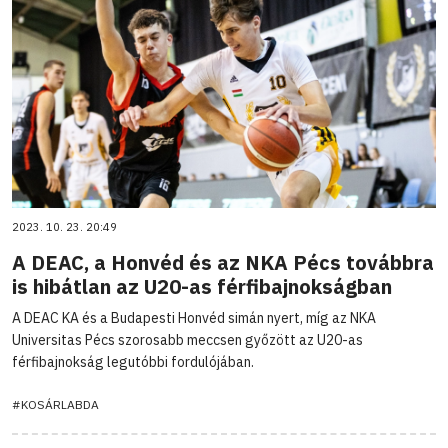
2023. 10. 23. 20:49
A DEAC, a Honvéd és az NKA Pécs továbbra
is hibátlan az U20-as férfibajnokságban
A DEAC KA és a Budapesti Honvéd simán nyert, míg az NKA
Universitas Pécs szorosabb meccsen győzött az U20-as
férfibajnokság legutóbbi fordulójában.
#KOSÁRLABDA