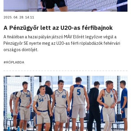
2025. 04. 28. 14:11
A Pénzügyőr lett az U20-as férfibajnok
A fináléban a hazai pályán játszó MÁV Előrét legyőzve végül a
Pénzügyőr SE nyerte meg az U20-as férfi röplabdázók fehérvári
országos döntőjét.
#RÖPLABDA