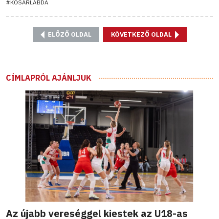
#KOSÁRLABDA
ELŐZŐ OLDAL
KÖVETKEZŐ OLDAL
CÍMLAPRÓL AJÁNLJUK
Az újabb vereséggel kiestek az U18-as