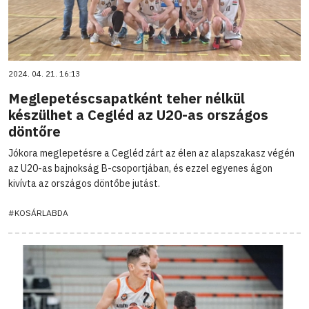
2024. 04. 21. 16:13
Meglepetéscsapatként teher nélkül
készülhet a Cegléd az U20-as országos
döntőre
Jókora meglepetésre a Cegléd zárt az élen az alapszakasz végén
az U20-as bajnokság B-csoportjában, és ezzel egyenes ágon
kivívta az országos döntőbe jutást.
#KOSÁRLABDA