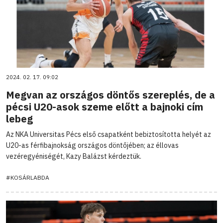
2024. 02. 17. 09:02
Megvan az országos döntős szereplés, de a
pécsi U20-asok szeme előtt a bajnoki cím
lebeg
Az NKA Universitas Pécs első csapatként bebiztosította helyét az
U20-as férfibajnokság országos döntőjében; az éllovas
vezéregyéniségét, Kazy Balázst kérdeztük.
#KOSÁRLABDA