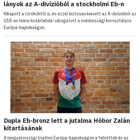
lányok az A-divízióból a stockholmi Eb-n
Kikapott a törököktől is, és ezzel biztosan kiesett az A-divízióból az
U18-as leány kosárlabda-válogatott a svédországi korosztályos
Európa-bajnokságon.
Dupla Eb-bronz lett a jutalma Hóbor Zalán
kitartásának
A lengyelországi triatlon Európa-bajnokságon a felnőttek és az