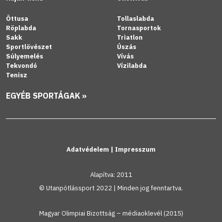
Öttusa
Tollaslabda
Röplabda
Tornasportok
Sakk
Triatlon
Sportlövészet
Úszás
Súlyemelés
Vívás
Tekvondó
Vízilabda
Tenisz
EGYÉB SPORTÁGAK »
Adatvédelem
|
Impresszum
Alapítva: 2011
© Utanpótlássport 2022 | Minden jog fenntartva.
Magyar Olimpiai Bizottság – médiaoklevél (2015)