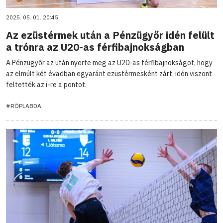
2025. 05. 01. 20:45
Az ezüstérmek után a Pénzügyőr idén felült
a trónra az U20-as férfibajnokságban
A Pénzügyőr az után nyerte meg az U20-as férfibajnokságot, hogy
az elmúlt két évadban egyaránt ezüstérmesként zárt, idén viszont
feltették az i-re a pontot.
#RÖPLABDA