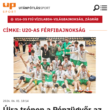
UTÁNPÓTLÁS
SPORT
U16-OS FIÚ VÍZILABDA-VILÁGBAJNOKSÁG, ZÁGRÁB
CÍMKE: U20-AS FÉRFIBAJNOKSÁG
2026. 06. 01. 18:14
Újra trónon a Pénzügyőr az