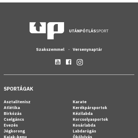
UTÁNPÓTLÁS
SPORT
Szakszemmel
Versenynaptár
SPORTÁGAK
Asztalitenisz
Karate
Atlétika
Kerékpársportok
Birkózás
Kézilabda
Cselgáncs
Korcsolyasportok
Evezés
Kosárlabda
Jégkorong
Labdarúgás
Kajak-kenu
Ökölvívás