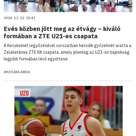
2024. 12. 22. 20:41
Evés közben jött meg az étvágy – kiváló
formában a ZTE U21-es csapata
A Kecskemét legyőzésével sorozatban hatodik győzelmét aratta a
Zalakerámia ZTE KK csapata, amely jelenleg az U21-es bajnokság
legjobb formában lévő együttese.
#KOSÁRLABDA