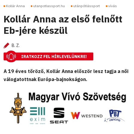
Kollár Anna
utanpotlassport.hu
utánpótlássport
vívás
Kollár Anna az első felnőtt
Eb-jére készül
B. Z.
IRATKOZZ FEL HÍRLEVELÜNKRE!
A 19 éves tőröző, Kollár Anna először lesz tagja a női
válogatottnak Európa-bajnokságon.