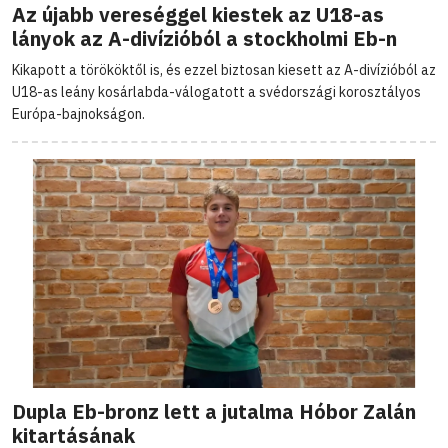
Az újabb vereséggel kiestek az U18-as
lányok az A-divízióból a stockholmi Eb-n
Kikapott a törököktől is, és ezzel biztosan kiesett az A-divízióból az
U18-as leány kosárlabda-válogatott a svédországi korosztályos
Európa-bajnokságon.
Dupla Eb-bronz lett a jutalma Hóbor Zalán
kitartásának