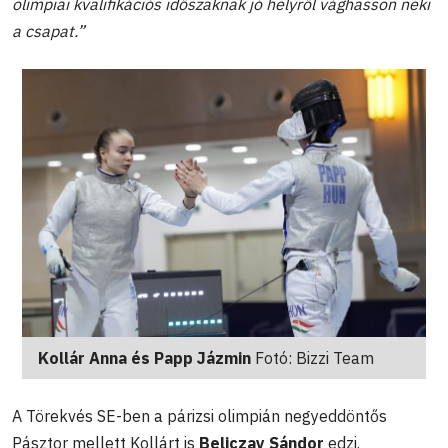
olimpiai kvalifikációs időszaknak jó helyről vághasson neki
a csapat.”
Kollár Anna és Papp Jázmin
Fotó: Bizzi Team
A Törekvés SE-ben a párizsi olimpián negyeddöntős
Pásztor mellett Kollárt is
Beliczay Sándor
edzi.