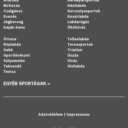
Atlétika
Kerékpársportok
Birkózás
Kézilabda
Cselgáncs
Korcsolyasportok
Evezés
Kosárlabda
Jégkorong
Labdarúgás
Kajak-kenu
Ökölvívás
Öttusa
Tollaslabda
Röplabda
Tornasportok
Sakk
Triatlon
Sportlövészet
Úszás
Súlyemelés
Vívás
Tekvondó
Vízilabda
Tenisz
EGYÉB SPORTÁGAK »
Adatvédelem
|
Impresszum