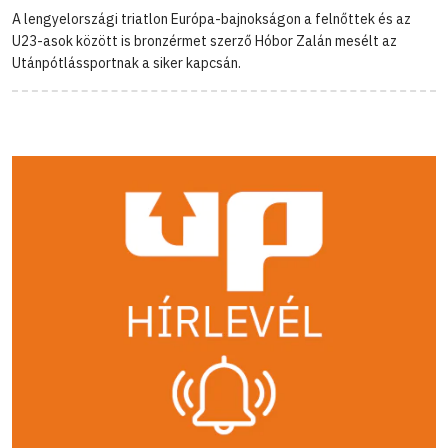
A lengyelországi triatlon Európa-bajnokságon a felnőttek és az
U23-asok között is bronzérmet szerző Hóbor Zalán mesélt az
Utánpótlássportnak a siker kapcsán.