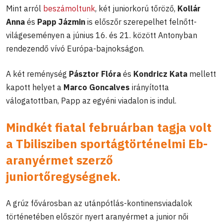
Mint arról
beszámoltunk
, két juniorkorú tőröző,
Kollár
Anna
és
Papp Jázmin
is előszőr szerepelhet felnőtt-
világeseményen a június 16. és 21. között Antonyban
rendezendő vívó Európa-bajnokságon.
A két reménység
Pásztor Flóra
és
Kondricz Kata
mellett
kapott helyet a
Marco Goncalves
irányította
válogatottban, Papp az egyéni viadalon is indul.
Mindkét fiatal februárban tagja volt
a Tbilisziben sportágtörténelmi Eb-
aranyérmet szerző
juniortőregységnek.
A grúz fővárosban az utánpótlás-kontinensviadalok
történetében először nyert aranyérmet a junior női