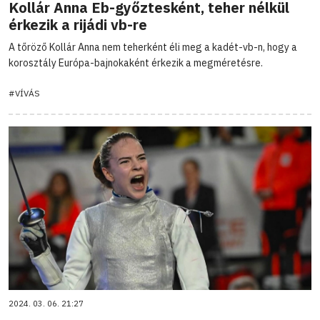
Kollár Anna Eb-győztesként, teher nélkül
érkezik a rijádi vb-re
A tőröző Kollár Anna nem teherként éli meg a kadét-vb-n, hogy a
korosztály Európa-bajnokaként érkezik a megméretésre.
#VÍVÁS
2024. 03. 06. 21:27