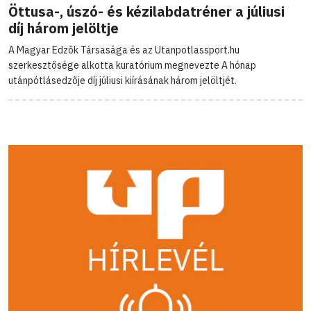
Öttusa-, úszó- és kézilabdatréner a júliusi
díj három jelöltje
A Magyar Edzők Társasága és az Utanpotlassport.hu
szerkesztősége alkotta kuratórium megnevezte A hónap
utánpótlásedzője díj júliusi kiírásának három jelöltjét.