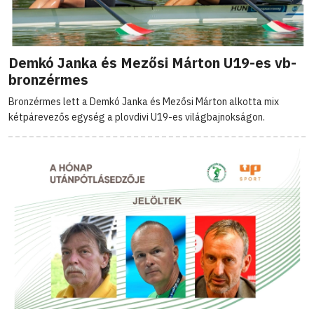
Demkó Janka és Mezősi Márton U19-es vb-
bronzérmes
Bronzérmes lett a Demkó Janka és Mezősi Márton alkotta mix
kétpárevezős egység a plovdivi U19-es világbajnokságon.