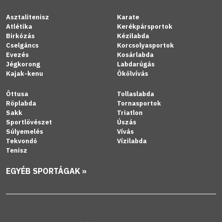
Asztalitenisz
Karate
Atlétika
Kerékpársportok
Birkózás
Kézilabda
Cselgáncs
Korcsolyasportok
Evezés
Kosárlabda
Jégkorong
Labdarúgás
Kajak-kenu
Ökölvívás
Öttusa
Tollaslabda
Röplabda
Tornasportok
Sakk
Triatlon
Sportlövészet
Úszás
Súlyemelés
Vívás
Tekvondó
Vízilabda
Tenisz
EGYÉB SPORTÁGAK »