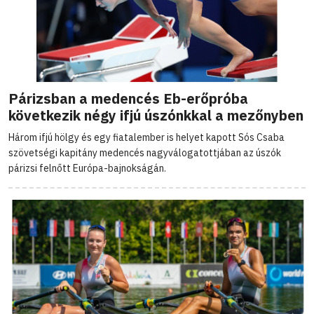
Párizsban a medencés Eb-erőpróba
következik négy ifjú úszónkkal a mezőnyben
Három ifjú hölgy és egy fiatalember is helyet kapott Sós Csaba
szövetségi kapitány medencés nagyválogatottjában az úszók
párizsi felnőtt Európa-bajnokságán.