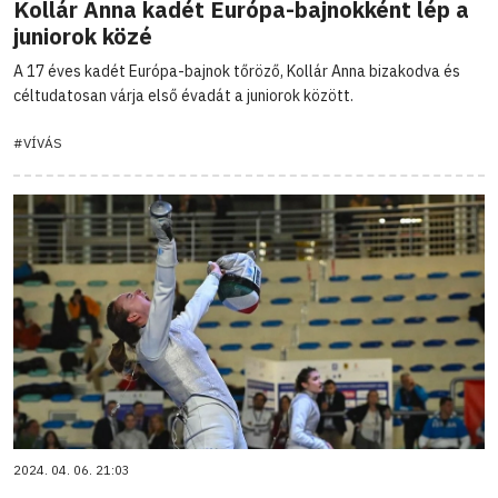
Kollár Anna kadét Európa-bajnokként lép a
juniorok közé
A 17 éves kadét Európa-bajnok tőröző, Kollár Anna bizakodva és
céltudatosan várja első évadát a juniorok között.
#VÍVÁS
2024. 04. 06. 21:03