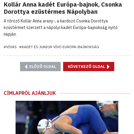
Kollár Anna kadét Európa-bajnok, Csonka
Dorottya ezüstérmes Nápolyban
A tőröző Kollár Anna arany-, a kardozó Csonka Dorottya
ezüstérmet szerzett a nápolyi kadét Európa-bajnokság nyitó
napján.
#VÍVÁS
#KADÉT ÉS JUNIOR VÍVÓ EURÓPA-BAJNOKSÁG
ELŐZŐ OLDAL
KÖVETKEZŐ OLDAL
CÍMLAPRÓL AJÁNLJUK