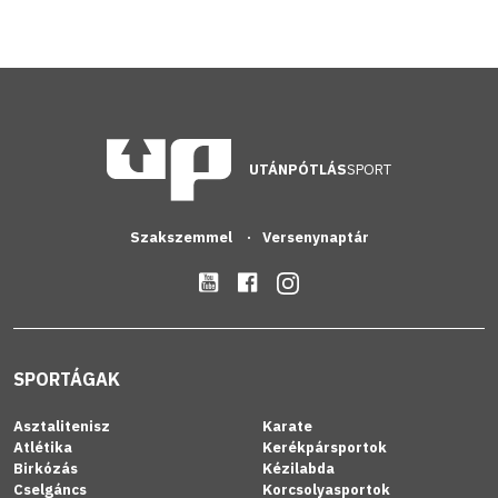
UTÁNPÓTLÁS
SPORT
Szakszemmel
Versenynaptár
SPORTÁGAK
Asztalitenisz
Karate
Atlétika
Kerékpársportok
Birkózás
Kézilabda
Cselgáncs
Korcsolyasportok