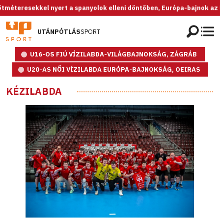
ekkel nyert a spanyolok elleni döntőben, Európa-bajnok az U20-as nő
UTÁNPÓTLÁS
SPORT
U16-OS FIÚ VÍZILABDA-VILÁGBAJNOKSÁG, ZÁGRÁB
U20-AS NŐI VÍZILABDA EURÓPA-BAJNOKSÁG, OEIRAS
KÉZILABDA