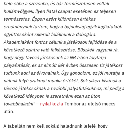
bele ebbe a szezonba, és bár természetesen voltak
hullámvölgyek, ilyen fiatal csapat esetében ez teljesen
természetes. Éppen ezért különösen értékes
eredménynek tartom, hogy a bajnokság egyik legfiatalabb
együtteseként sikerült felállnunk a dobogóra.
Akadémiaként fontos célunk a játékosok fejlődése és a
következő szintre való felkészítése. Büszkék vagyunk rá,
hogy négy távozó játékosunk az NB I-ben folytatja
pályafutását, és az elmúlt két évben összesen tíz játékost
tudtunk adni az élvonalnak. Úgy gondolom, ez jól mutatja a
nálunk folyó szakmai munka értékét. Sok sikert kívánok a
távozó játékosoknak a további pályafutásukhoz, mi pedig a
következő idényben is szeretnénk ezen az úton
továbbhaladni"
–
nyilatkozta
Tombor az utolsó meccs
után.
A tabellán nem kell sokáig haladnunk lefelé, hogy