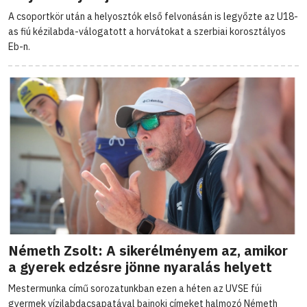
A csoportkör után a helyosztók első felvonásán is legyőzte az U18-
as fiú kézilabda-válogatott a horvátokat a szerbiai korosztályos
Eb-n.
Németh Zsolt: A sikerélményem az, amikor
a gyerek edzésre jönne nyaralás helyett
Mestermunka című sorozatunkban ezen a héten az UVSE fúi
gyermek vízilabdacsapatával bajnoki címeket halmozó Németh