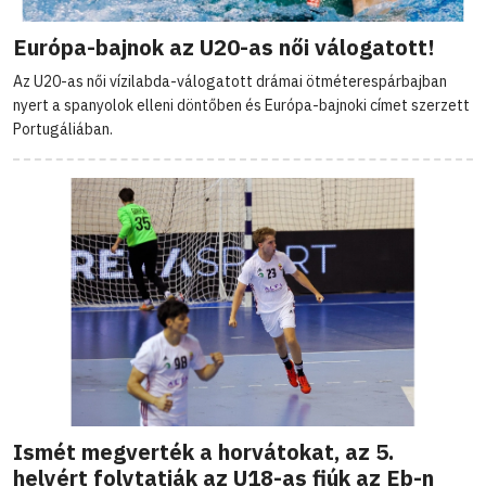
Európa-bajnok az U20-as női válogatott!
Az U20-as női vízilabda-válogatott drámai ötméterespárbajban
nyert a spanyolok elleni döntőben és Európa-bajnoki címet szerzett
Portugáliában.
Ismét megverték a horvátokat, az 5.
helyért folytatják az U18-as fiúk az Eb-n