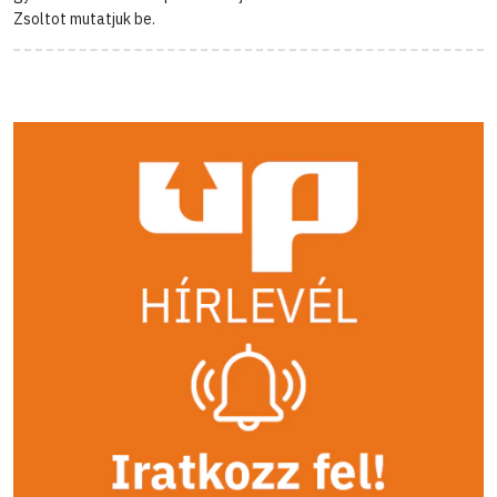
Zsoltot mutatjuk be.