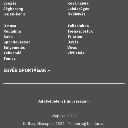
Evezés
Kosárlabda
Jégkorong
Labdarúgás
Kajak-kenu
Ökölvívás
Öttusa
Tollaslabda
Röplabda
Tornasportok
Sakk
Triatlon
Sportlövészet
Úszás
Súlyemelés
Vívás
Tekvondó
Vízilabda
Tenisz
EGYÉB SPORTÁGAK »
Adatvédelem
|
Impresszum
Alapítva: 2011
© Utanpótlássport 2022 | Minden jog fenntartva.