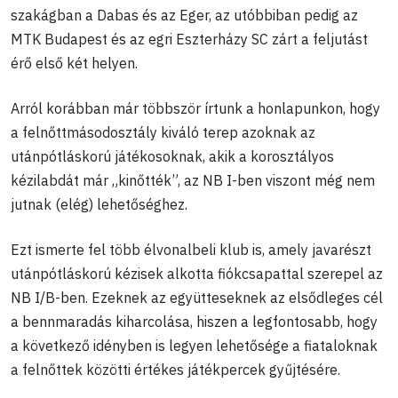
szakágban a Dabas és az Eger, az utóbbiban pedig az
MTK Budapest és az egri Eszterházy SC zárt a feljutást
érő első két helyen.
Arról korábban már többször írtunk a honlapunkon, hogy
a felnőttmásodosztály kiváló terep azoknak az
utánpótláskorú játékosoknak, akik a korosztályos
kézilabdát már „kinőtték”, az NB I-ben viszont még nem
jutnak (elég) lehetőséghez.
Ezt ismerte fel több élvonalbeli klub is, amely javarészt
utánpótláskorú kézisek alkotta fiókcsapattal szerepel az
NB I/B-ben. Ezeknek az együtteseknek az elsődleges cél
a bennmaradás kiharcolása, hiszen a legfontosabb, hogy
a következő idényben is legyen lehetősége a fiataloknak
a felnőttek közötti értékes játékpercek gyűjtésére.