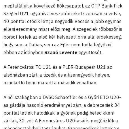
megtaláljuk a következő fiókcsapatot, az OTP Bank-Pick
Szeged U21 ugyanis a veszprémieket szorosan követve,
40 ponttal ötödik lett; a negyedik Vecsés a jobb egymás
elleni eredmény miatt előzi meg. A szegediek többször is
borsot törtek az első két helyezett orra alá; érdekesség,
hogy sem a Dabas, sem az Eger nem tudta legyőzni
ebben az idényben
Szabó Levente
együttesét.
A Ferencvárosi TC U21 és a PLER-Budapest U21 az
alsóházban zárt, a tizedik és a tizenegyedik helyen,
mindkettő benn maradt a második vonalban.
A női szakágban a DVSC Schaeffler és a Győri ETO U20-
as gárdája hasonló eredménnyel zárt, a debreceniek 34
ponttal lettek hatodikak, a győriek pedig hetedikként
zártak, 32-vel. A Ferencváros U20-asai is megőrizték a
másodosztálybeli tagságukat, tizenegyedikek lettek 24