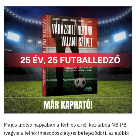
Május utolsó napjaiban a férfi és a női kézilabda NB I/B
(vagyis a felnőttmásodosztály) is befejeződött, az előbbi