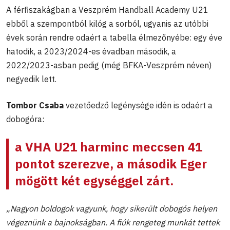
A férfiszakágban a Veszprém Handball Academy U21
ebből a szempontból kilóg a sorból, ugyanis az utóbbi
évek során rendre odaért a tabella élmezőnyébe: egy éve
hatodik, a 2023/2024-es évadban második, a
2022/2023-asban pedig (még BFKA-Veszprém néven)
negyedik lett.
Tombor Csaba
vezetőedző legénysége idén is odaért a
dobogóra:
a VHA U21 harminc meccsen 41
pontot szerezve, a második Eger
mögött két egységgel zárt.
„Nagyon boldogok vagyunk, hogy sikerült dobogós helyen
végeznünk a bajnokságban. A fiúk rengeteg munkát tettek