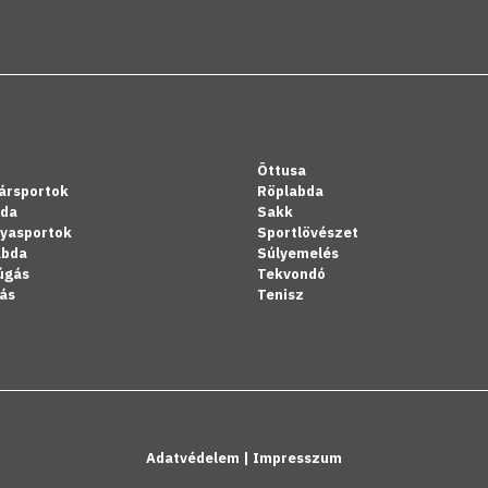
Öttusa
ársportok
Röplabda
bda
Sakk
lyasportok
Sportlövészet
abda
Súlyemelés
úgás
Tekvondó
ás
Tenisz
Adatvédelem
|
Impresszum