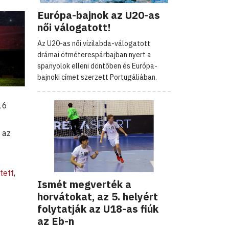
Európa-bajnok az U20-as
női válogatott!
Az U20-as női vízilabda-válogatott
drámai ötméterespárbajban nyert a
spanyolok elleni döntőben és Európa-
bajnoki címet szerzett Portugáliában.
16
 az
tett
,
Ismét megverték a
horvátokat, az 5. helyért
folytatják az U18-as fiúk
az Eb-n