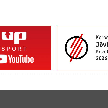
Koro
Jöv
Követ
2026.