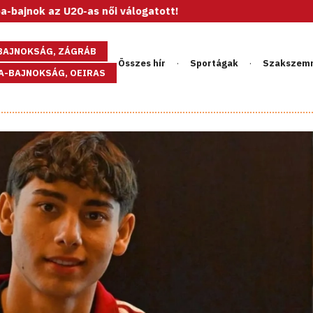
 U20-as női válogatott!
GBAJNOKSÁG, ZÁGRÁB
Összes hír
Sportágak
Szakszem
PA-BAJNOKSÁG, OEIRAS