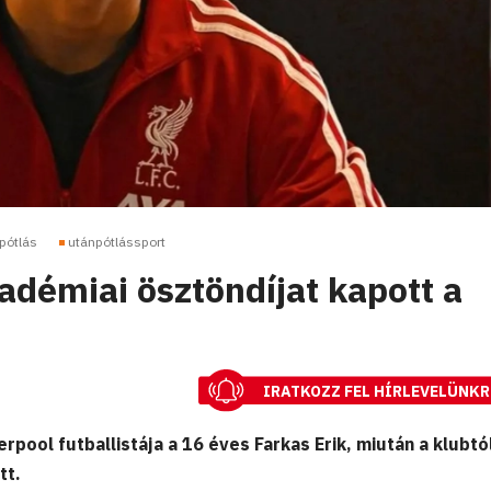
pótlás
utánpótlássport
adémiai ösztöndíjat kapott a
IRATKOZZ FEL HÍRLEVELÜNKR
erpool futballistája a 16 éves Farkas Erik, miután a klubtó
tt.