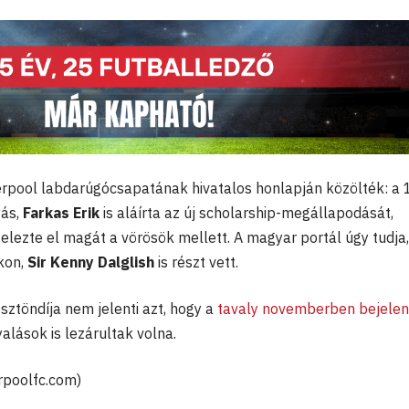
verpool labdarúgócsapatának hivatalos honlapján közölték: a 
yás,
Farkas Erik
is aláírta az új scholarship-megállapodását,
elezte el magát a vörösök mellett. A magyar portál úgy tudja,
kon,
Sir Kenny Dalglish
is részt vett.
sztöndíja nem jelenti azt, hogy a
tavaly novemberben bejelen
yalások is lezárultak volna.
erpoolfc.com)