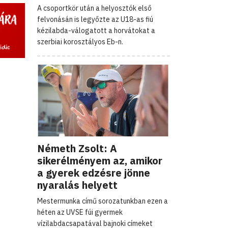
A csoportkör után a helyosztók első
felvonásán is legyőzte az U18-as fiú
kézilabda-válogatott a horvátokat a
szerbiai korosztályos Eb-n.
Németh Zsolt: A
sikerélményem az, amikor
a gyerek edzésre jönne
nyaralás helyett
Mestermunka című sorozatunkban ezen a
héten az UVSE fúi gyermek
vízilabdacsapatával bajnoki címeket