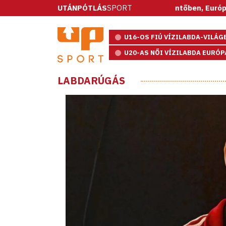
esekkel nyert a spanyolok elleni döntőben, Európa-bajnok az
UTÁNPÓTLÁS
SPORT
U16-OS FIÚ VÍZILABDA-VILÁ
U20-AS NŐI VÍZILABDA EURÓ
LABDARÚGÁS