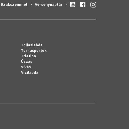
Szakszemmel
Versenynaptár
Tollaslabda
Tornasportok
Triatlon
Úszás
Vívás
Vízilabda