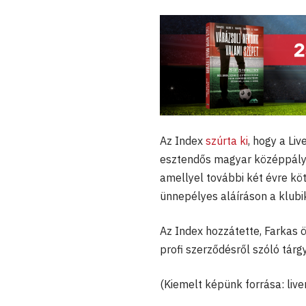
Az Index
szúrta ki
, hogy a Li
esztendős magyar középpál
amellyel további két évre köt
ünnepélyes aláíráson a klubi
Az Index hozzátette, Farkas ö
profi szerződésről szóló tárg
(Kiemelt képünk forrása: liv