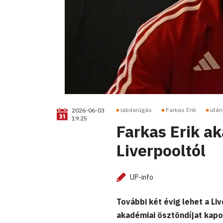
labdarúgás
Farkas Erik
után
2026-06-03
19:25
Farkas Erik ak
Liverpooltól
UP-info
További két évig lehet a Liv
akadémiai ösztöndíjat kapo