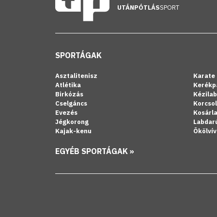
UTÁNPÓTLÁS
SPORT
SPORTÁGAK
Asztalitenisz
Karate
Atlétika
Kerékp
Birkózás
Kézila
Cselgáncs
Korcso
Evezés
Kosárl
Jégkorong
Labdar
Kajak-kenu
Ökölvív
EGYÉB SPORTÁGAK »