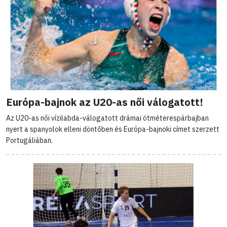
Európa-bajnok az U20-as női válogatott!
Az U20-as női vízilabda-válogatott drámai ötméterespárbajban
nyert a spanyolok elleni döntőben és Európa-bajnoki címet szerzett
Portugáliában.