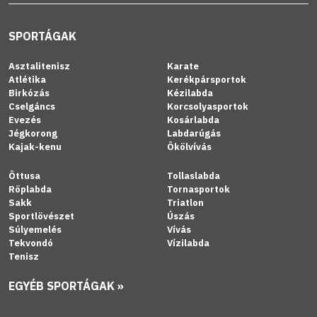
SPORTÁGAK
Asztalitenisz
Karate
Atlétika
Kerékpársportok
Birkózás
Kézilabda
Cselgáncs
Korcsolyasportok
Evezés
Kosárlabda
Jégkorong
Labdarúgás
Kajak-kenu
Ökölvívás
Öttusa
Tollaslabda
Röplabda
Tornasportok
Sakk
Triatlon
Sportlövészet
Úszás
Súlyemelés
Vívás
Tekvondó
Vízilabda
Tenisz
EGYÉB SPORTÁGAK »