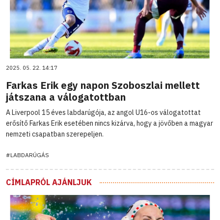
2025. 05. 22. 14:17
Farkas Erik egy napon Szoboszlai mellett
játszana a válogatottban
A Liverpool 15 éves labdarúgója, az angol U16-os válogatottat
erősítő Farkas Erik esetében nincs kizárva, hogy a jövőben a magyar
nemzeti csapatban szerepeljen.
#LABDARÚGÁS
CÍMLAPRÓL AJÁNLJUK