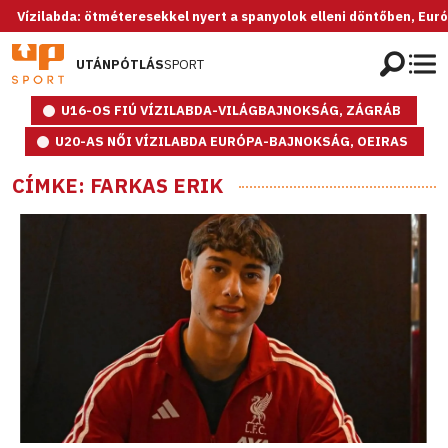
abda: ötméteresekkel nyert a spanyolok elleni döntőben, Európa-bajn
UTÁNPÓTLÁS
SPORT
U16-OS FIÚ VÍZILABDA-VILÁGBAJNOKSÁG, ZÁGRÁB
U20-AS NŐI VÍZILABDA EURÓPA-BAJNOKSÁG, OEIRAS
CÍMKE: FARKAS ERIK