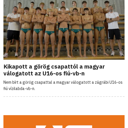
Kikapott a görög csapattól a magyar
válogatott az U16-os fiú-vb-n
Nem bírt a görög csapattal a magyar válogatott a zágrábi U16-os
fiú vízilabda-vb-n.