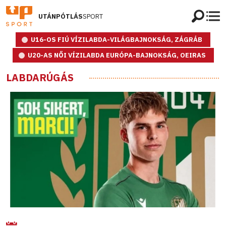
UTÁNPÓTLÁS
SPORT
U16-OS FIÚ VÍZILABDA-VILÁGBAJNOKSÁG, ZÁGRÁB
U20-AS NŐI VÍZILABDA EURÓPA-BAJNOKSÁG, OEIRAS
LABDARÚGÁS