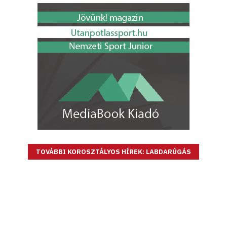
TOVÁBBI KOROSZTÁLYOS HÍREK: LABDARÚGÁS