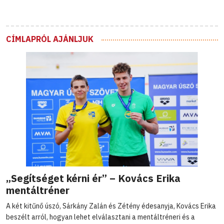
CÍMLAPRÓL AJÁNLJUK
„Segítséget kérni ér” – Kovács Erika
mentáltréner
A két kitűnő úszó, Sárkány Zalán és Zétény édesanyja, Kovács Erika
beszélt arról, hogyan lehet elválasztani a mentáltréneri és a