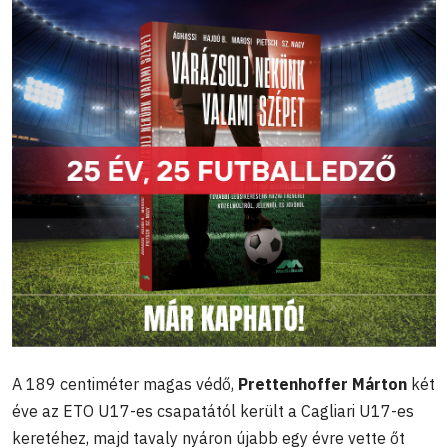
A 189 centiméter magas védő,
Prettenhoffer Márton
két
éve az ETO U17-es csapatától került a Cagliari U17-es
keretéhez, majd tavaly nyáron újabb egy évre vette őt