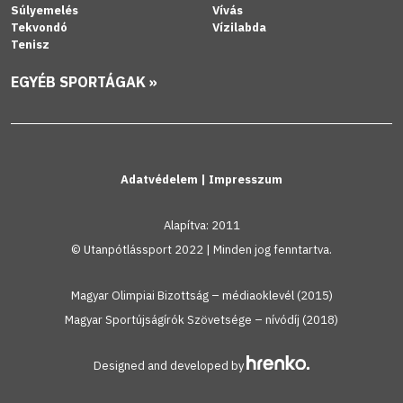
Súlyemelés
Vívás
Tekvondó
Vízilabda
Tenisz
EGYÉB SPORTÁGAK »
Adatvédelem
|
Impresszum
Alapítva: 2011
© Utanpótlássport 2022 | Minden jog fenntartva.
Magyar Olimpiai Bizottság – médiaoklevél (2015)
Magyar Sportújságírók Szövetsége – nívódíj (2018)
Designed and developed by