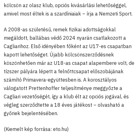
kölcsön az olasz klub, opciós kivásárlási lehetőséggel,
amivel most éltek is a szardíniaiak – írja a Nemzeti Sport.
A 2008-as születésű, remek fizikai adottságokkal
megáldott, ballábas védő 2024 nyarán csatlakozott a
Cagliarihoz. Első idényében főként az U17-es csapatban
kapott lehetőséget. Újabb kölcsönszerződésnek
köszönhetően már az U18-as csapat alapembere volt, de
tízszer pályára lépett a felnőttcsapat előszobájának
számító Primavera-együttesben is. A korosztályos
válogatott Prettenhoffer teljesítménye meggyőzte a
Cagliari vezetőségét, így a klub élt az opciós jogával, és
végleg szerződtette a 18 éves játékost – olvasható a
győriek bejelentésében.
(Kiemelt kép forrása: eto.hu)