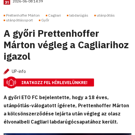
2026-06-08 14:39
Prettenhoffer Márton
Cagliari
labdarúgás
utánpótlás
utánpótlássport
Győr
A győri Prettenhoffer
Márton végleg a Cagliarihoz
igazol
UP-info
IRATKOZZ FEL HÍRLEVELÜNKRE!
A győri ETO FC bejelentette, hogy a 18 éves,
utánpótlás-válogatott ígérete, Prettenhoffer Márton
a kölcsönszerződése lejárta után végleg az olasz
élvonalbeli Cagliari labdarúgócsapatához került.