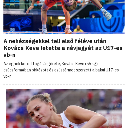
A nehézségekkel teli első féléve után
Kovács Keve letette a névjegyét az U17-es
vb-n
Az egriek kötöttfogású ígérete, Kovács Keve (55 kg)
csúcsformában birkózott és ezüstérmet szerzett a bakui U17-es
vb-n.