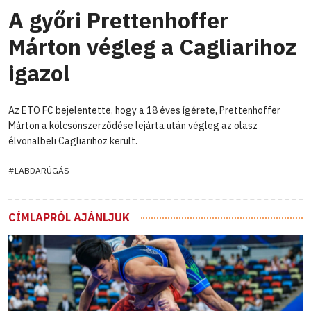
A győri Prettenhoffer
Márton végleg a Cagliarihoz
igazol
Az ETO FC bejelentette, hogy a 18 éves ígérete, Prettenhoffer
Márton a kölcsönszerződése lejárta után végleg az olasz
élvonalbeli Cagliarihoz került.
#LABDARÚGÁS
CÍMLAPRÓL AJÁNLJUK