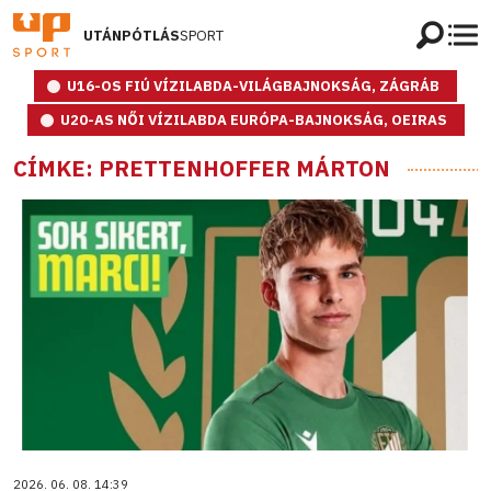
UTÁNPÓTLÁS
SPORT
U16-OS FIÚ VÍZILABDA-VILÁGBAJNOKSÁG, ZÁGRÁB
U20-AS NŐI VÍZILABDA EURÓPA-BAJNOKSÁG, OEIRAS
CÍMKE: PRETTENHOFFER MÁRTON
2026. 06. 08. 14:39