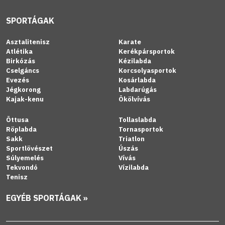
SPORTÁGAK
Asztalitenisz
Karate
Atlétika
Kerékpársportok
Birkózás
Kézilabda
Cselgáncs
Korcsolyasportok
Evezés
Kosárlabda
Jégkorong
Labdarúgás
Kajak-kenu
Ökölvívás
Öttusa
Tollaslabda
Röplabda
Tornasportok
Sakk
Triatlon
Sportlövészet
Úszás
Súlyemelés
Vívás
Tekvondó
Vízilabda
Tenisz
EGYÉB SPORTÁGAK »