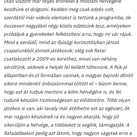
után viszont már teljes erőnkkel a mostani hétvégére
kezdtünk el dolgozni. Kedden még csak edzés volt,
szerdától már videós elemzést is tettünk a programba, de
összesen nagyjából négy közös edzésünk lesz, amelyeken
próbáljuk a gyerekeket felkészíteni arra, hogy mi vár rájuk.
Mind a serdülő, mind az ifjúsági korosztályban játszó
csapatunkból jönnek játékosok; elég sok fiatal
csatlakozott a 2009-es kerethez, mivel van néhány
sérültünk, akiknek a helyét fel kellett töltenünk. A fiúk jó
állapotban és jó formában vannak, a magyar bajnoki döntő
sikere mindenkit önbizalommal töltött el – bízom benne,
hogy ezt át tudjuk menteni a kölni hétvégére is, és fel
tudunk készülni tisztességesen az elődöntőre. Több olyan
játékos is van, aki tavaly már átélhette ezt az egészet, ők
már nagyon készülnek rá és nagyon akarják, hogy jól
sikerüljön a hétvége, a többieket is segítik, támogatják. A
fiatalabbakon pedig azt látom, hogy nagyon vágytak erre a