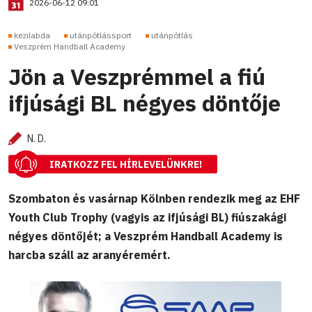
2026-06-12 09:01
kezilabda
utánpótlássport
utánpótlás
Veszprém Handball Academy
Jön a Veszprémmel a fiú
ifjúsági BL négyes döntője
N. D.
IRATKOZZ FEL HÍRLEVELÜNKRE!
Szombaton és vasárnap Kölnben rendezik meg az EHF
Youth Club Trophy (vagyis az ifjúsági BL) fiúszakági
négyes döntőjét; a Veszprém Handball Academy is
harcba száll az aranyéremért.