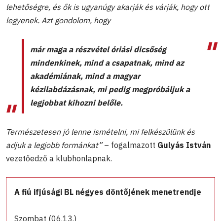
lehetőségre, és ők is ugyanúgy akarják és várják, hogy ott
legyenek. Azt gondolom, hogy
már maga a részvétel óriási dicsőség
mindenkinek, mind a csapatnak, mind az
akadémiának, mind a magyar
kézilabdázásnak, mi pedig megpróbáljuk a
legjobbat kihozni belőle.
Természetesen jó lenne ismételni, mi felkészülünk és
adjuk a legjobb formánkat”
– fogalmazott
Gulyás István
vezetőedző a klubhonlapnak.
A fiú ifjúsági BL négyes döntőjének menetrendje
Szombat (06.13.)