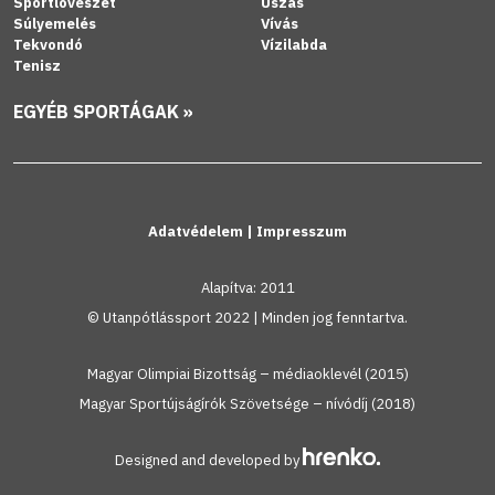
Sportlövészet
Úszás
Súlyemelés
Vívás
Tekvondó
Vízilabda
Tenisz
EGYÉB SPORTÁGAK »
Adatvédelem
|
Impresszum
Alapítva: 2011
© Utanpótlássport 2022 | Minden jog fenntartva.
Magyar Olimpiai Bizottság – médiaoklevél (2015)
Magyar Sportújságírók Szövetsége – nívódíj (2018)
Designed and developed by