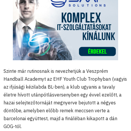
Szinte már rutinosnak is nevezhetjük a Veszprém
Handball Academyt az EHF Youth Club Trophyban (vagyis
az ifjúsági kézilabda BL-ben), a klub ugyanis a tavaly
életre hívott utánpótlásversenyben egy évvel ezelőtt, a
hazai selejtezőtornáját megnyerve bejutott a négyes
döntőbe, amelyben előbb remek meccsen verte a
barcelonai együttest, majd a fináléban kikapott a dán
GOG-tól.