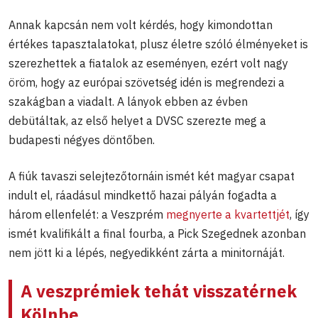
Annak kapcsán nem volt kérdés, hogy kimondottan
értékes tapasztalatokat, plusz életre szóló élményeket is
szerezhettek a fiatalok az eseményen, ezért volt nagy
öröm, hogy az európai szövetség idén is megrendezi a
szakágban a viadalt. A lányok ebben az évben
debütáltak, az első helyet a DVSC szerezte meg a
budapesti négyes döntőben.
A fiúk tavaszi selejtezőtornáin ismét két magyar csapat
indult el, ráadásul mindkettő hazai pályán fogadta a
három ellenfelét: a Veszprém
megnyerte a kvartettjét
, így
ismét kvalifikált a final fourba, a Pick Szegednek azonban
nem jött ki a lépés, negyedikként zárta a minitornáját.
A veszprémiek tehát visszatérnek
Kölnbe,