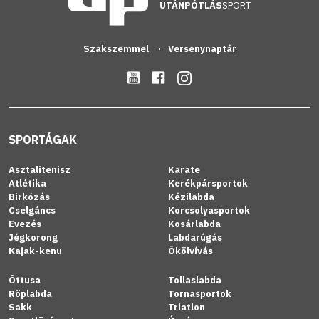
UTÁNPÓTLÁS
SPORT
Szakszemmel
Versenynaptár
SPORTÁGAK
Asztalitenisz
Karate
Atlétika
Kerékpársportok
Birkózás
Kézilabda
Cselgáncs
Korcsolyasportok
Evezés
Kosárlabda
Jégkorong
Labdarúgás
Kajak-kenu
Ökölvívás
Öttusa
Tollaslabda
Röplabda
Tornasportok
Sakk
Triatlon