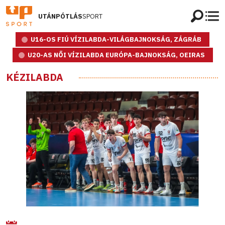
UTÁNPÓTLÁS
SPORT
U16-OS FIÚ VÍZILABDA-VILÁGBAJNOKSÁG, ZÁGRÁB
U20-AS NŐI VÍZILABDA EURÓPA-BAJNOKSÁG, OEIRAS
KÉZILABDA