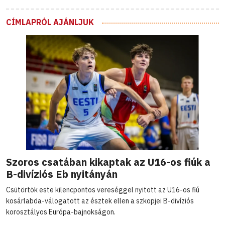
CÍMLAPRÓL AJÁNLJUK
Szoros csatában kikaptak az U16-os fiúk a
B-divíziós Eb nyitányán
Csütörtök este kilencpontos vereséggel nyitott az U16-os fiú
kosárlabda-válogatott az észtek ellen a szkopjei B-divíziós
korosztályos Európa-bajnokságon.