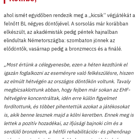
ahol ismét egyidőben rendezik meg a „kicsik” végjátékát a
felnőtt BL négyes döntőjével. A sorsolás már korábban
elkészült, az akadémisták pedig péntek hajnalban
elindultak Németországba: szombaton jönnek az
elődöntők, vasárnap pedig a bronzmeccs és a finálé.
„Most értünk a célegyenesbe, ezen a héten kezdtünk el
igazán foglalkozni az eseményre való felkészülésre, hiszen
az elmúlt hétvégén az országos döntőkön voltunk. Tavaly
megbicsaklottunk abban, hogy fejben már sokan az EHF-
hétvégére koncentráltak, idén erre külön figyelmet
fordítottunk, és többet pihentettük azokat a játékosokat
is, akik benne lesznek majd a kölni keretben. Ennek meg is
lettek a pozitív hozadékai, az ifjúsági bajnoki cím és a
serdülő bronzérem, a hétfői rehabilitációs- és pihenőnap