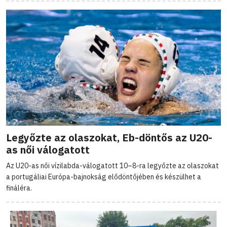
Legyőzte az olaszokat, Eb-döntős az U20-
as női válogatott
Az U20-as női vízilabda-válogatott 10–8-ra legyőzte az olaszokat
a portugáliai Európa-bajnokság elődöntőjében és készülhet a
fináléra.