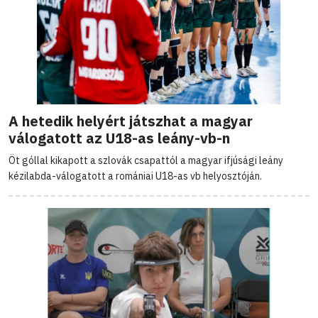
A hetedik helyért játszhat a magyar
válogatott az U18-as leány-vb-n
Öt góllal kikapott a szlovák csapattól a magyar ifjúsági leány
kézilabda-válogatott a romániai U18-as vb helyosztóján.