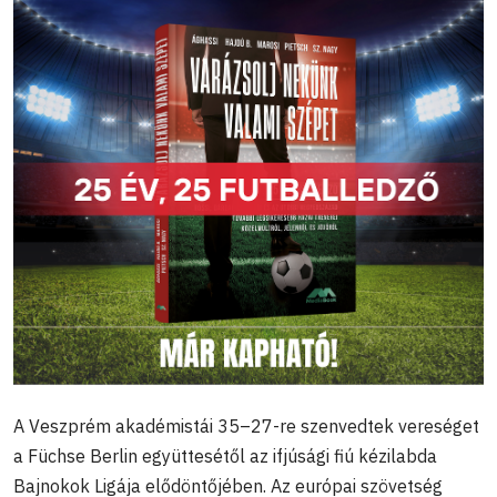
A Veszprém akadémistái 35–27-re szenvedtek vereséget
a Füchse Berlin együttesétől az ifjúsági fiú kézilabda
Bajnokok Ligája elődöntőjében. Az európai szövetség