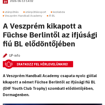
2026-06-13 14:02
utánpótlás
utánpótlássport
kezilabda
Veszprém Handball Academy
ifi BL
A Veszprém kikapott a
Füchse Berlintől az ifjúsági
fiú BL elődöntőjében
UP-info
IRATKOZZ FEL HÍRLEVELÜNKRE!
A Veszprém Handball Academy csapata nyolc góllal
kikapott a német Füchse Berlintől az ifjúsági fiú BL
(EHF Youth Club Trophy) szombati elődöntőjében,
Dormagenben.