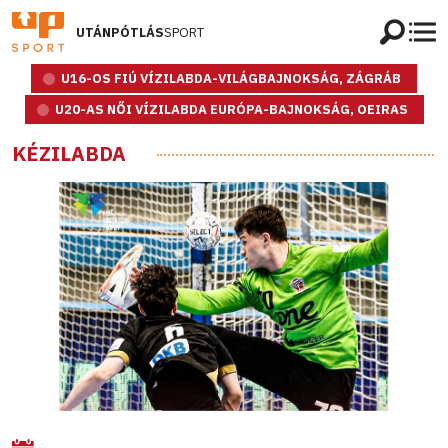
UTÁNPÓTLÁS
SPORT
U16-OS FIÚ VÍZILABDA-VILÁGBAJNOKSÁG, ZÁGRÁB
U20-AS NŐI VÍZILABDA EURÓPA-BAJNOKSÁG, OEIRAS
KÉZILABDA