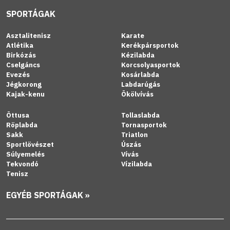
SPORTÁGAK
Asztalitenisz
Karate
Atlétika
Kerékpársportok
Birkózás
Kézilabda
Cselgáncs
Korcsolyasportok
Evezés
Kosárlabda
Jégkorong
Labdarúgás
Kajak-kenu
Ökölvívás
Öttusa
Tollaslabda
Röplabda
Tornasportok
Sakk
Triatlon
Sportlövészet
Úszás
Súlyemelés
Vívás
Tekvondó
Vízilabda
Tenisz
EGYÉB SPORTÁGAK »