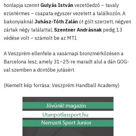
honlapja szerint
Gulyás István
vezetőedző – tavaly
ezüstérmes – csapata egyszer vezetett a találkozón. A
bakonyiaknál
Juhász-Tóth Zalán
öt gólt szerzett, négyen
zártak négy találattal,
Szentner Andrásnak
pedig 13
védése volt – számolt be az MTI.
A Veszprém ellenfele a vasárnapi bronzmérkőzésen a
Barcelona lesz, amely 31–25-re maradt alul a dán GOG-
val szemben a döntőbe jutásért.
(Kiemelt kép forrása: Veszprém Handball Academy)