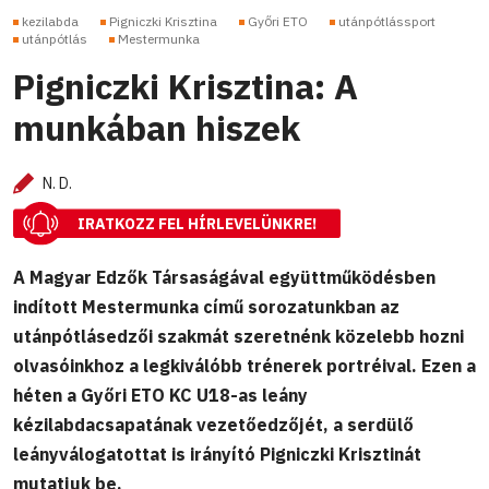
kezilabda
Pigniczki Krisztina
Győri ETO
utánpótlássport
utánpótlás
Mestermunka
Pigniczki Krisztina: A
munkában hiszek
N. D.
IRATKOZZ FEL HÍRLEVELÜNKRE!
A Magyar Edzők Társaságával együttműködésben
indított Mestermunka című sorozatunkban az
utánpótlásedzői szakmát szeretnénk közelebb hozni
olvasóinkhoz a legkiválóbb trénerek portréival. Ezen a
héten a Győri ETO KC U18-as leány
kézilabdacsapatának vezetőedzőjét, a serdülő
leányválogatottat is irányító Pigniczki Krisztinát
mutatjuk be.