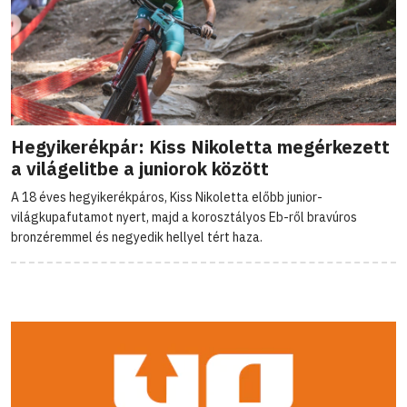
Hegyikerékpár: Kiss Nikoletta megérkezett
a világelitbe a juniorok között
A 18 éves hegyikerékpáros, Kiss Nikoletta előbb junior-
világkupafutamot nyert, majd a korosztályos Eb-ről bravúros
bronzéremmel és negyedik hellyel tért haza.