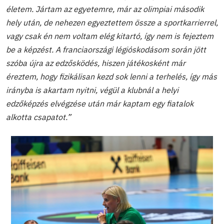
életem. Jártam az egyetemre, már az olimpiai második
hely után, de nehezen egyeztettem össze a sportkarrierrel,
vagy csak én nem voltam elég kitartó, így nem is fejeztem
be a képzést
. A franciaországi légióskodásom során jött
szóba újra az edzősködés, hiszen játékosként már
éreztem, hogy fizikálisan kezd sok lenni a terhelés, így más
irányba is akartam nyitni, végül a klubnál a helyi
edzőképzés elvégzése után már kaptam egy fiatalok
alkotta csapatot.”