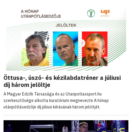
Öttusa-, úszó- és kézilabdatréner a júliusi
díj három jelöltje
A Magyar Edzők Társasága és az Utanpotlassport.hu
szerkesztősége alkotta kuratórium megnevezte A hónap
utánpótlásedzője díj júliusi kiírásának három jelöltjét.