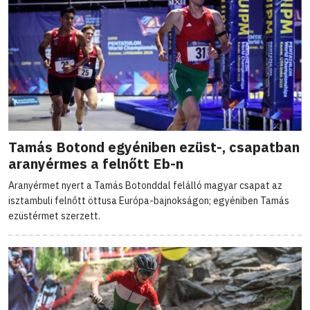
Tamás Botond egyéniben ezüst-, csapatban
aranyérmes a felnőtt Eb-n
Aranyérmet nyert a Tamás Botonddal felálló magyar csapat az
isztambuli felnőtt öttusa Európa-bajnokságon; egyéniben Tamás
ezüstérmet szerzett.