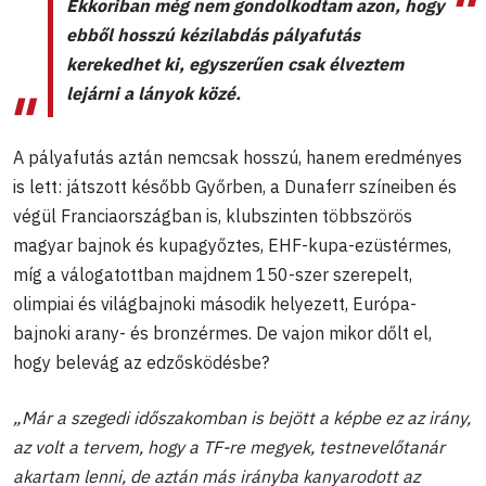
Ekkoriban még nem gondolkodtam azon, hogy
ebből hosszú kézilabdás pályafutás
kerekedhet ki, egyszerűen csak élveztem
lejárni a lányok közé.
A pályafutás aztán nemcsak hosszú, hanem eredményes
is lett: játszott később Győrben, a Dunaferr színeiben és
végül Franciaországban is, klubszinten többszörös
magyar bajnok és kupagyőztes, EHF-kupa-ezüstérmes,
míg a válogatottban majdnem 150-szer szerepelt,
olimpiai és világbajnoki második helyezett, Európa-
bajnoki arany- és bronzérmes. De vajon mikor dőlt el,
hogy belevág az edzősködésbe?
„Már a szegedi időszakomban is bejött a képbe ez az irány,
az volt a tervem, hogy a TF-re megyek, testnevelőtanár
akartam lenni, de aztán más irányba kanyarodott az