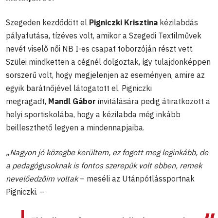
Szegeden kezdődött el
Pigniczki Krisztina
kézilabdás
pályafutása, tízéves volt, amikor a Szegedi Textilművek
nevét viselő női NB I-es csapat toborzóján részt vett.
Szülei mindketten a cégnél dolgoztak, így tulajdonképpen
sorszerű volt, hogy megjelenjen az eseményen, amire az
egyik barátnőjével látogatott el. Pigniczki
megragadt,
Mandl Gábor
invitálására pedig átiratkozott a
helyi sportiskolába, hogy a kézilabda még inkább
beilleszthető legyen a mindennapjaiba.
„Nagyon jó közegbe kerültem, ez fogott meg leginkább, de
a pedagógusoknak is fontos szerepük volt ebben, remek
nevelőedzőim voltak
– meséli az Utánpótlássportnak
Pigniczki. –