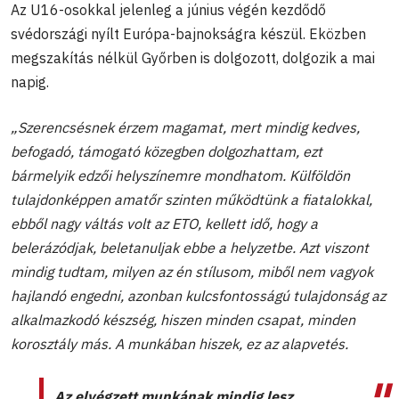
Az U16-osokkal jelenleg a június végén kezdődő
svédországi nyílt Európa-bajnokságra készül. Eközben
megszakítás nélkül Győrben is dolgozott, dolgozik a mai
napig.
„Szerencsésnek érzem magamat, mert mindig kedves,
befogadó, támogató közegben dolgozhattam, ezt
bármelyik edzői helyszínemre mondhatom
. Külföldön
tulajdonképpen amatőr szinten működtünk a fiatalokkal,
ebből nagy váltás volt az ETO, kellett idő, hogy a
belerázódjak, beletanuljak ebbe a helyzetbe. Azt viszont
mindig tudtam, milyen az én stílusom, miből nem vagyok
hajlandó engedni, azonban kulcsfontosságú tulajdonság az
alkalmazkodó készség, hiszen minden csapat, minden
korosztály más. A munkában hiszek, ez az alapvetés.
Az elvégzett munkának mindig lesz