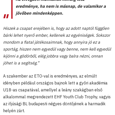
eredménye, ha nem is másnap, de valamikor a
jövőben mindenképpen.
Hiszek a csapat erejében is, hogy az adott naptól függően
bárki lehet nyerő ember, kellenek az egyéniségek. Sokszor
mondom a fiatal játékosaimnak, hogy annyira jó ez a
sportág, hiszen nem egyedül vagy benne, nem kell egyedül
kijönni a gödörből, elég jobbra vagy balra nézni, onnan
jöhet is a segítség.”
A szakember az ETO-val is eredményes, az elmúlt
idényben például országos bajnok lett a győri akadémia
U18-as csapatával, amellyel a leány szakágban első
alkalommal megrendezett EHF Youth Club Trophy, vagyis
az ifjúsági BL budapesti négyes döntőjének a harmadik
helyén zárt.