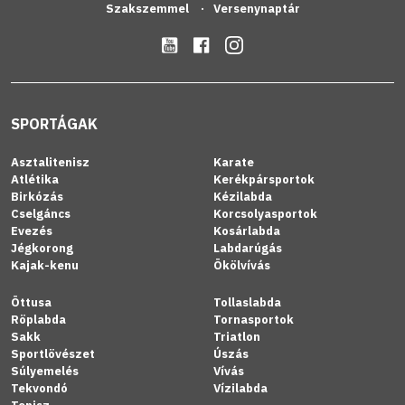
Szakszemmel
Versenynaptár
SPORTÁGAK
Asztalitenisz
Karate
Atlétika
Kerékpársportok
Birkózás
Kézilabda
Cselgáncs
Korcsolyasportok
Evezés
Kosárlabda
Jégkorong
Labdarúgás
Kajak-kenu
Ökölvívás
Öttusa
Tollaslabda
Röplabda
Tornasportok
Sakk
Triatlon
Sportlövészet
Úszás
Súlyemelés
Vívás
Tekvondó
Vízilabda