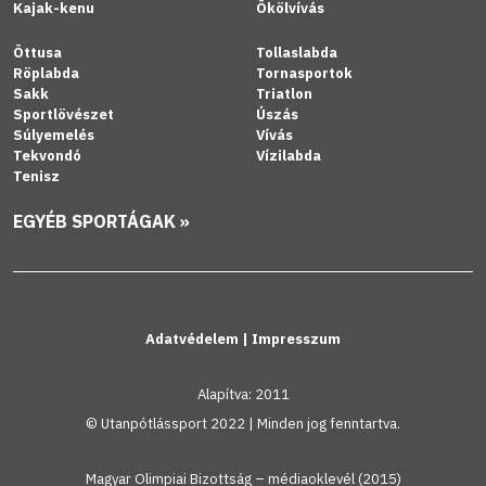
Kajak-kenu
Ökölvívás
Öttusa
Tollaslabda
Röplabda
Tornasportok
Sakk
Triatlon
Sportlövészet
Úszás
Súlyemelés
Vívás
Tekvondó
Vízilabda
Tenisz
EGYÉB SPORTÁGAK »
Adatvédelem
|
Impresszum
Alapítva: 2011
© Utanpótlássport 2022 | Minden jog fenntartva.
Magyar Olimpiai Bizottság – médiaoklevél (2015)