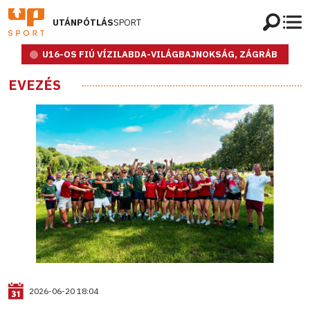
UTÁNPÓTLÁS
SPORT
U16-OS FIÚ VÍZILABDA-VILÁGBAJNOKSÁG, ZÁGRÁB
EVEZÉS
2026-06-20 18:04