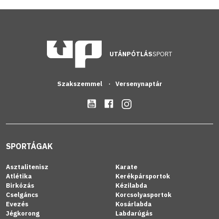
UTÁNPÓTLÁS
SPORT
Szakszemmel
Versenynaptár
SPORTÁGAK
Asztalitenisz
Karate
Atlétika
Kerékpársportok
Birkózás
Kézilabda
Cselgáncs
Korcsolyasportok
Evezés
Kosárlabda
Jégkorong
Labdarúgás