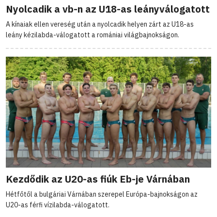
Nyolcadik a vb-n az U18-as leányválogatott
A kínaiak ellen vereség után a nyolcadik helyen zárt az U18-as
leány kézilabda-válogatott a romániai világbajnokságon.
Kezdődik az U20-as fiúk Eb-je Várnában
Hétfőtől a bulgáriai Várnában szerepel Európa-bajnokságon az
U20-as férfi vízilabda-válogatott.