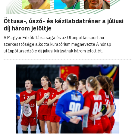
Öttusa-, úszó- és kézilabdatréner a júliusi
díj három jelöltje
A Magyar Edzők Társasága és az Utanpotlassport.hu
szerkesztősége alkotta kuratórium megnevezte A hónap
utánpótlásedzője díj júliusi kiírásának három jelöltjét.