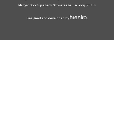
Magyar Sportújságírók Szövetsége – nívódíj (2018)
Designed and developed by