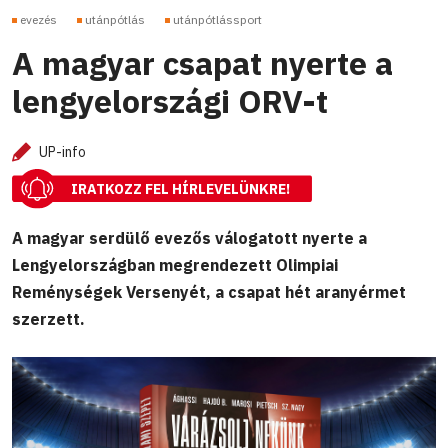
evezés
utánpótlás
utánpótlássport
A magyar csapat nyerte a
lengyelországi ORV-t
UP-info
IRATKOZZ FEL HÍRLEVELÜNKRE!
A magyar serdülő evezős válogatott nyerte a
Lengyelországban megrendezett Olimpiai
Reménységek Versenyét, a csapat hét aranyérmet
szerzett.