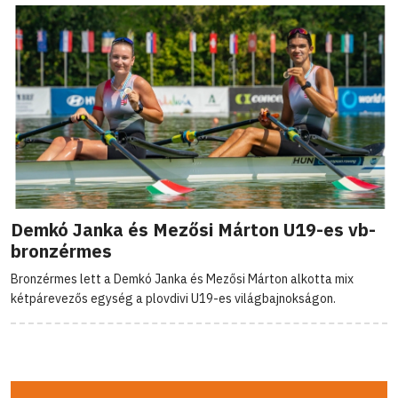
Demkó Janka és Mezősi Márton U19-es vb-
bronzérmes
Bronzérmes lett a Demkó Janka és Mezősi Márton alkotta mix
kétpárevezős egység a plovdivi U19-es világbajnokságon.