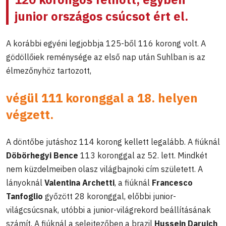
junior országos csúcsot ért el.
A korábbi egyéni legjobbja 125-ből 116 korong volt. A
gödöllőiek reménysége az első nap után Suhlban is az
élmezőnyhöz tartozott,
végül 111 koronggal a 18. helyen
végzett.
A döntőbe jutáshoz 114 korong kellett legalább. A fiúknál
Döbörhegyi Bence
113 koronggal az 52. lett. Mindkét
nem küzdelmeiben olasz világbajnoki cím született. A
lányoknál
Valentina Archetti
, a fiúknál
Francesco
Tanfoglio
győzött 28 koronggal, előbbi junior-
világcsúcsnak, utóbbi a junior-világrekord beállításának
számít. A fiúknál a selejtezőben a brazil
Hussein Daruich