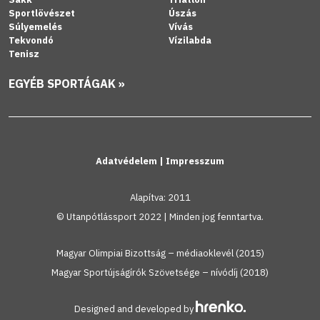
Sportlövészet
Úszás
Súlyemelés
Vívás
Tekvondó
Vízilabda
Tenisz
EGYÉB SPORTÁGAK »
Adatvédelem
|
Impresszum
Alapítva: 2011
© Utanpótlássport 2022 | Minden jog fenntartva.
Magyar Olimpiai Bizottság – médiaoklevél (2015)
Magyar Sportújságírók Szövetsége – nívódíj (2018)
Designed and developed by