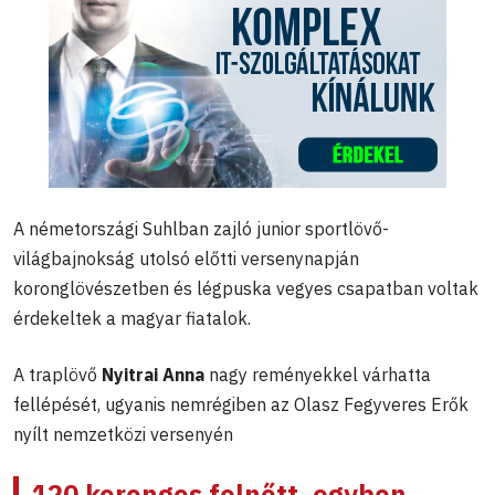
A németországi Suhlban zajló junior sportlövő-
világbajnokság utolsó előtti versenynapján
koronglövészetben és légpuska vegyes csapatban voltak
érdekeltek a magyar fiatalok.
A traplövő
Nyitrai Anna
nagy reményekkel várhatta
fellépését, ugyanis nemrégiben az Olasz Fegyveres Erők
nyílt nemzetközi versenyén
120 korongos felnőtt, egyben