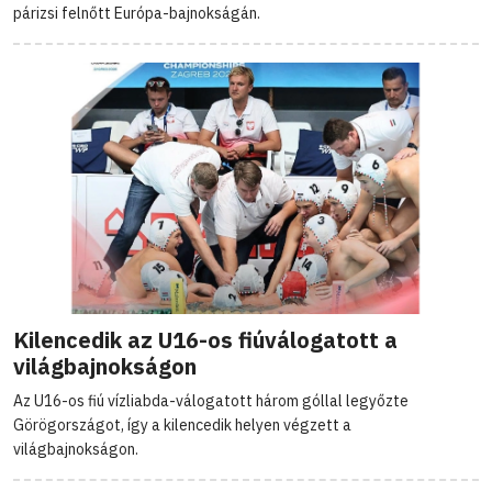
párizsi felnőtt Európa-bajnokságán.
Kilencedik az U16-os fiúválogatott a
világbajnokságon
Az U16-os fiú vízliabda-válogatott három góllal legyőzte
Görögországot, így a kilencedik helyen végzett a
világbajnokságon.