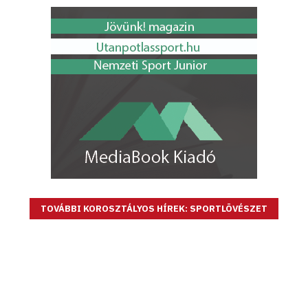
TOVÁBBI KOROSZTÁLYOS HÍREK: SPORTLÖVÉSZET