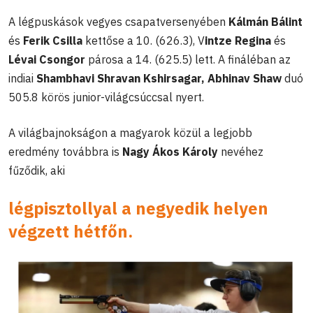
A légpuskások vegyes csapatversenyében
Kálmán Bálint
és
Ferik Csilla
kettőse a 10. (626.3), V
intze Regina
és
Lévai Csongor
párosa a 14. (625.5) lett. A fináléban az
indiai
Shambhavi Shravan Kshirsagar, Abhinav Shaw
duó
505.8 körös junior-világcsúccsal nyert.
A világbajnokságon a magyarok közül a legjobb
eredmény továbbra is
Nagy Ákos Károly
nevéhez
fűződik, aki
légpisztollyal a negyedik helyen
végzett hétfőn.