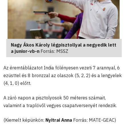
Nagy Ákos Károly légpisztollyal a negyedik lett
a junior-vb-n
Forrás: MSSZ
Az éremtáblázatot India fölényesen vezeti 7 arannyal, 6
ezüsttel és 8 bronzzal az olaszok (5, 2, 2) és a lengyelek
(4, 1, 0) előtt.
A záró napon a pisztolyosok 50 méteres számait,
valamint a traplövől vegyes csapatversenyét rendezik.
(Kiemelt képünkön:
Nyitrai Anna
Forrás: MATE-GEAC)