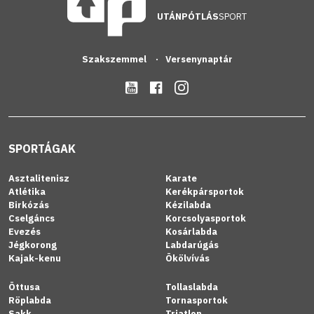
UTÁNPÓTLÁS
SPORT
Szakszemmel
Versenynaptár
SPORTÁGAK
Asztalitenisz
Karate
Atlétika
Kerékpársportok
Birkózás
Kézilabda
Cselgáncs
Korcsolyasportok
Evezés
Kosárlabda
Jégkorong
Labdarúgás
Kajak-kenu
Ökölvívás
Öttusa
Tollaslabda
Röplabda
Tornasportok
Sakk
Triatlon