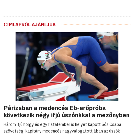
CÍMLAPRÓL AJÁNLJUK
Párizsban a medencés Eb-erőpróba
következik négy ifjú úszónkkal a mezőnyben
Három ifjú hölgy és egy fiatalember is helyet kapott Sós Csaba
szövetségi kapitány medencés nagyválogatottjában az úszók