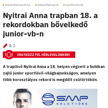
utanpotlassport.hu
utánpótlássport
sportlövészet
Nyitrai Anna trapban 18. a
rekordokban bővelkedő
junior-vb-n
B. Z.
IRATKOZZ FEL HÍRLEVELÜNKRE!
A traplövő Nyitrai Anna a 18. helyen végzett a Suhlban
zajló junior sportlövő-világbajnokságon, amelyen
több korosztályos rekord is megdőlt csütörtökön.