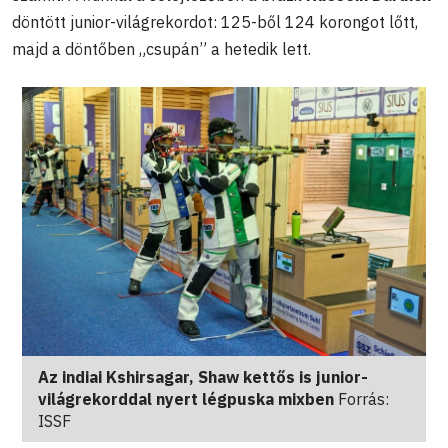
döntött junior-világrekordot: 125-ből 124 korongot lőtt,
majd a döntőben „csupán” a hetedik lett.
Az indiai Kshirsagar, Shaw kettős is junior-
világrekorddal nyert légpuska mixben
Forrás:
ISSF