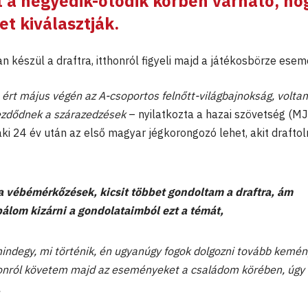
nt a negyedik-ötödik körben várható, ho
t kiválasztják.
készül a draftra, itthonról figyeli majd a játékosbörze esem
 ért május végén az A-csoportos felnőtt-világbajnokság, volta
kezdődnek a szárazedzések
– nyilatkozta a hazai szövetség (M
i 24 év után az első magyar jégkorongozó lehet, akit draftol
a vébémérkőzések, kicsit többet gondoltam a draftra, ám
álom kizárni a gondolataimból ezt a témát,
ndegy, mi történik, én ugyanúgy fogok dolgozni tovább kemén
honról követem majd az eseményeket a családom körében, úgy
.