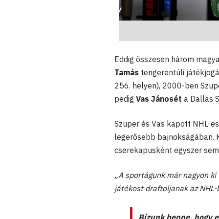
Eddig összesen három magyar
Tamás
tengerentúli játékjogá
256. helyen), 2000-ben Szupe
pedig
Vas Jánosét
a Dallas St
Szuper és Vas kapott NHL-es 
legerősebb bajnokságában. K
cserekapusként egyszer sem 
„A sportágunk már nagyon ki 
játékost draftoljanak az NHL-
Bízunk benne, hogy el