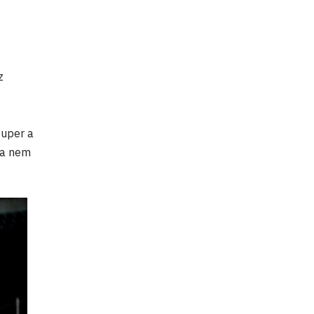
z
zuper a
ra nem