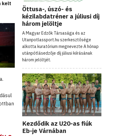
 kelt
Öttusa-, úszó- és
kézilabdatréner a júliusi díj
három jelöltje
A Magyar Edzők Társasága és az
Utanpotlassport.hu szerkesztősége
alkotta kuratórium megnevezte A hónap
utánpótlásedzője díj júliusi kiírásának
három jelöltjét.
a.
dásul
tottban
Kezdődik az U20-as fiúk
Eb-je Várnában