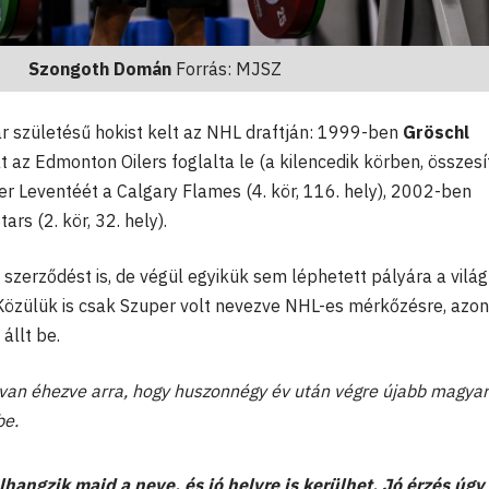
Szongoth Domán
Forrás: MJSZ
 születésű hokist kelt az NHL draftján: 1999-ben
Gröschl
t az Edmonton Oilers foglalta le (a kilencedik körben, összesí
r Leventéét a Calgary Flames (4. kör, 116. hely), 2002-ben
ars (2. kör, 32. hely).
szerződést is, de végül egyikük sem léphetett pályára a világ
özülük is csak Szuper volt nevezve NHL-es mérkőzésre, azo
állt be.
van éhezve arra, hogy huszonnégy év után végre újabb magyar
be.
hangzik majd a neve, és jó helyre is kerülhet. Jó érzés úgy