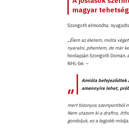
A jóslások szeri
magyar tehetsége
Szongoth elmondta: nyugodtan 
„Élem az életem, mióta véget
nyaralni, pihentem, de már 
honlapján Szongoth Domán, ak
NHL-be.
–
Amióta befejeződtek 
amennyire lehet, prób
mert bizonyos szempontból mi
Nem utazom ki a draftra, itt
gondoljuk, ez a legjobb módja