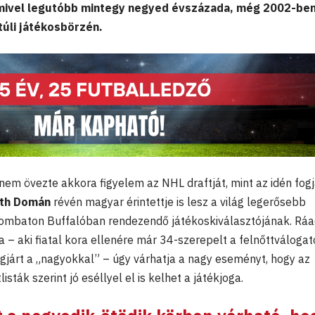
 mivel legutóbb mintegy negyed évszázada, még 2002-ben
túli játékosbörzén.
m övezte akkora figyelem az NHL draftját, mint az idén fogj
th Domán
révén magyar érintettje is lesz a világ legerősebb
ombaton Buffalóban rendezendő játékoskiválasztójának. Ráa
 – aki fiatal kora ellenére már 34-szerepelt a felnőttváloga
egjárt a „nagyokkal” – úgy várhatja a nagy eseményt, hogy az
isták szerint jó eséllyel el is kelhet a játékjoga.