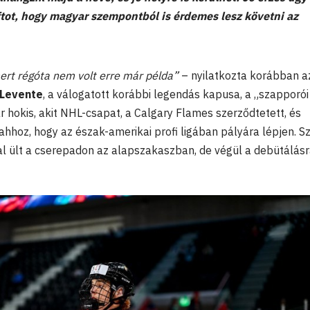
ftot, hogy magyar szempontból is érdemes lesz követni az
 mert régóta nem volt erre már példa”
– nyilatkozta korábban a
 Levente
, a válogatott korábbi legendás kapusa, a „szapporói
 hokis, akit NHL-csapat, a Calgary Flames szerződtetett, és
ahhoz, hogy az észak-amerikai profi ligában pályára lépjen. S
l ült a cserepadon az alapszakaszban, de végül a debütálás