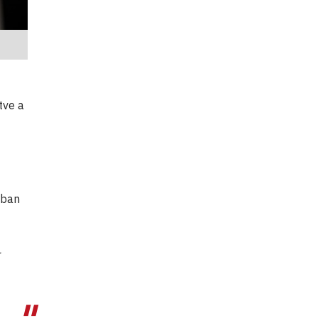
tve a
nban