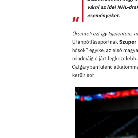
várni az idei NHL-dra
eseményeket.
Örömteli ezt így kijelenteni,
Utánpótlássportnak
Szuper
hősök” egyike, az első magyar
mindmáig ő járt legközelebb 
Calgaryban kilenc alkalomma
került sor.