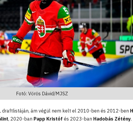
Fotó: Vörös Dávid/MJSZ
L draftlistáján, ám végül nem kelt el 2010-ben és 2012-ben
H
lint
, 2020-ban
Papp Kristóf
és 2023-ban
Hadobás Zétény
.