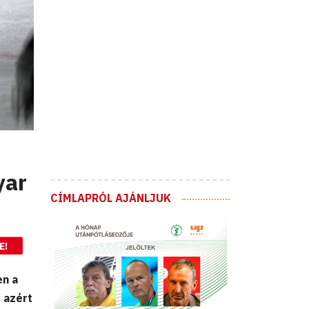
yar
CÍMLAPRÓL AJÁNLJUK
E!
en a
 azért