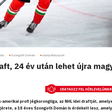
lás
Szongoth Domán
utánpótlássport
ft, 24 év után lehet újra mag
IRATKOZZ FEL HÍRLEVELÜNKR
amerikai profi jégkorongliga, az NHL idei draftját, amely
gérete, a 18 éves Szongoth Domán is érdekelt lesz, amely