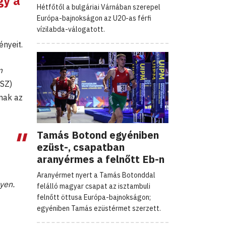
gy a
Hétfőtől a bulgáriai Várnában szerepel
Európa-bajnokságon az U20-as férfi
vízilabda-válogatott.
ényeit.
m
JSZ)
nak az
Tamás Botond egyéniben
ezüst-, csapatban
aranyérmes a felnőtt Eb-n
Aranyérmet nyert a Tamás Botonddal
yen.
felálló magyar csapat az isztambuli
felnőtt öttusa Európa-bajnokságon;
egyéniben Tamás ezüstérmet szerzett.