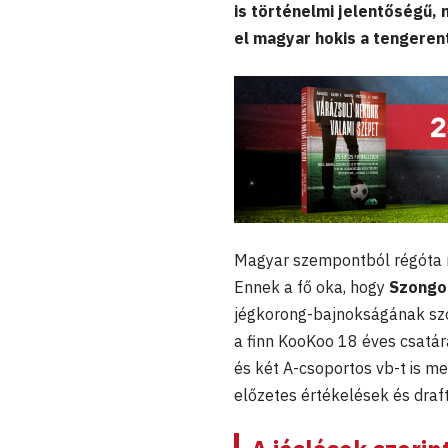
is történelmi jelentőségű,
el magyar hokis a tengeren
Magyar szempontból régóta ne
Ennek a fő oka, hogy
Szongo
jégkorong-bajnokságának sz
a finn KooKoo 18 éves csatára
és két A-csoportos vb-t is m
előzetes értékelések és draftl