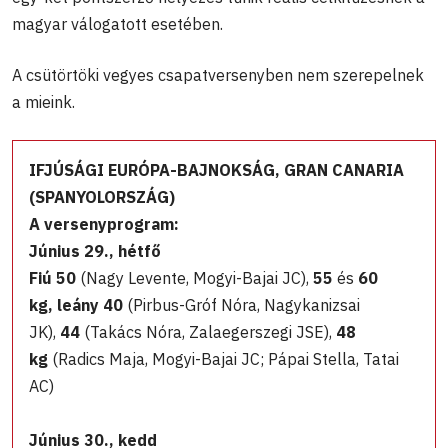
magyar válogatott esetében.
A csütörtöki vegyes csapatversenyben nem szerepelnek
a mieink.
IFJÚSÁGI EURÓPA-BAJNOKSÁG, GRAN CANARIA
(SPANYOLORSZÁG)
A versenyprogram:
Június 29., hétfő
Fiú 50
(Nagy Levente, Mogyi-Bajai JC),
55
és
60
kg,
leány 40
(Pirbus-Gróf Nóra, Nagykanizsai
JK),
44
(Takács Nóra, Zalaegerszegi JSE),
48
kg
(Radics Maja, Mogyi-Bajai JC; Pápai Stella, Tatai
AC)
Június 30., kedd