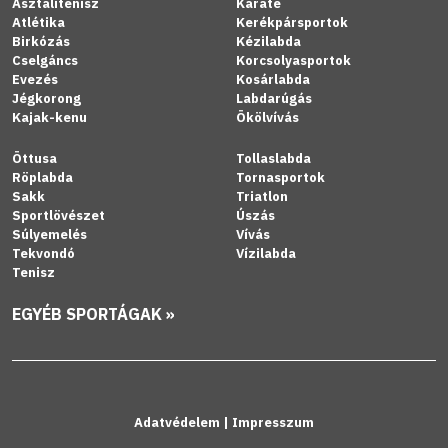
Asztalitenisz
Karate
Atlétika
Kerékpársportok
Birkózás
Kézilabda
Cselgáncs
Korcsolyasportok
Evezés
Kosárlabda
Jégkorong
Labdarúgás
Kajak-kenu
Ökölvívás
Öttusa
Tollaslabda
Röplabda
Tornasportok
Sakk
Triatlon
Sportlövészet
Úszás
Súlyemelés
Vívás
Tekvondó
Vízilabda
Tenisz
EGYÉB SPORTÁGAK »
Adatvédelem
|
Impresszum