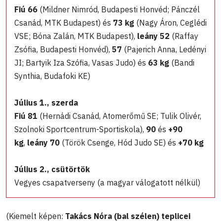
Fiú 66
(Mildner Nimród, Budapesti Honvéd; Pánczél
Csanád, MTK Budapest) és
73 kg
(Nagy Áron, Ceglédi
VSE; Bóna Zalán, MTK Budapest),
leány 52
(Raffay
Zsófia, Budapesti Honvéd),
57
(Pajerich Anna, Ledényi
JI; Bartyik Iza Szófia, Vasas Judo) és
63 kg
(Bandi
Synthia, Budafoki KE)
Július 1., szerda
Fiú 81
(Hernádi Csanád, Atomerőmű SE; Tulik Olivér,
Szolnoki Sportcentrum-Sportiskola),
90
és
+90
kg
,
leány 70
(Török Csenge, Hód Judo SE) és
+70 kg
Július 2., csütörtök
Vegyes csapatverseny (a magyar válogatott nélkül)
(Kiemelt képen:
Takács Nóra (bal szélen) teplicei