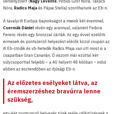
versenyzőért (
Nagy Levente
, Pirbus-Gróf Nóra, Takács
Nóra,
Radics Maja
és Pápai Stella) szoríthatunk az Eb-n.
A tavalyi ifi Európa-bajnokságot a mieink két éremmel,
Csermák Dániel
révén egy arannyal, valamint Fedora
Ferenc révén egy bronzzal zárták. Az egy évvel ezelőtti
érmesek és pontszerző helyezést elérők közül csupán az
ifi Eb-ötödik és vb-hetedik Radics Maja van ott most is a
csapatban Gran Canarián. Ő viszont már ezúttal két
súlycsoporttal feljebb – a 40 helyett 48 kilóban – indul
ebben az esztendőben az ifjúsági Eb-n.
Az előzetes esélyeket látva, az
éremszerzéshez bravúrra lenne
szükség,
egy-két pontszerző helyezés tűnik reális célkitűzésnek a