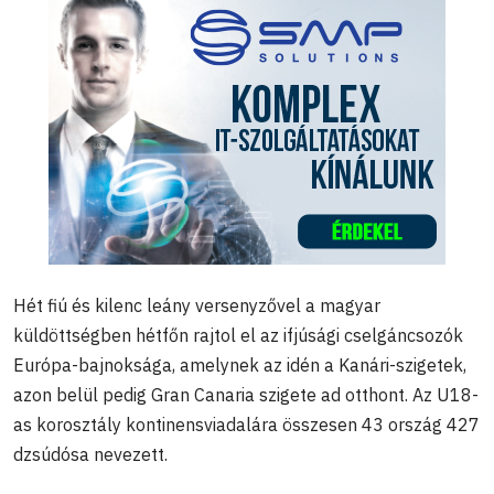
Hét fiú és kilenc leány versenyzővel a magyar
küldöttségben hétfőn rajtol el az ifjúsági cselgáncsozók
Európa-bajnoksága, amelynek az idén a Kanári-szigetek,
azon belül pedig Gran Canaria szigete ad otthont. Az U18-
as korosztály kontinensviadalára összesen 43 ország 427
dzsúdósa nevezett.