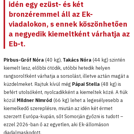
idén egy ezüst- és két
bronzéremmel áll az Ek-
viadalokon, s ennek köszönhetően
a negyedik kiemeltként várhatja az
Eb-t.
Pirbus-Gróf Nóra
(40 kg),
Takács Nóra
(44 kg) szintén
kiemelt lesz, előbbi ötödik, utóbbi hetedik helyen
rangsoroltként várhatja a sorsolást, illetve aztán magát a
küzdelmeket. Rajtuk kívül még
Pápai Stella
(48 kg) is
befért utolsóként, nyolcadikként a kiemeltek közé. A fiúk
közül
Mildner Nimród
(66 kg) lehet a legesélyesebb a
kiemelkedő szereplésre, miután az idén két érmet
szerzett Európa-kupán, sőt Somorján győzni is tudott –
ezzel 2026-ban ő az egyetlen, aki Ek-állomáson
diadalmaskodott.