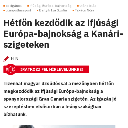
cselgáncs
ifjúsági Európa-bajnokság
utánpótlás
utánpótlássport
Bartyik Iza Szófia
Takács Nóra
Hétfőn kezdődik az ifjúsági
Európa-bajnokság a Kanári-
szigeteken
H. B.
IRATKOZZ FEL HÍRLEVELÜNKRE!
Tizenhat magyar dzsúdóssal a mezőnyben hétfőn
megkezdődik az ifjúsági Európa-bajnokság a
spanyolországi Gran Canaria szigetén. Az igazán jó
szereplésben elsősorban a leányszakágban
bízhatunk.