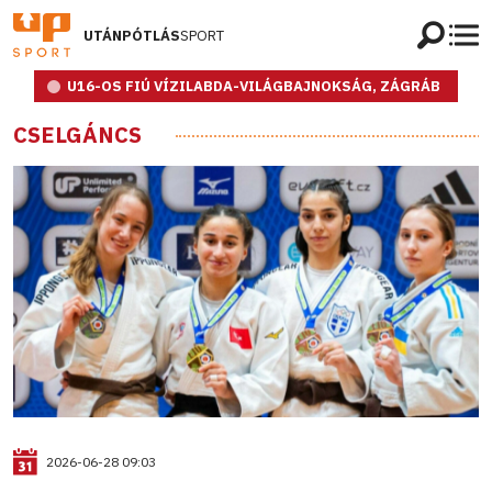
UTÁNPÓTLÁS
SPORT
U16-OS FIÚ VÍZILABDA-VILÁGBAJNOKSÁG, ZÁGRÁB
CSELGÁNCS
2026-06-28 09:03