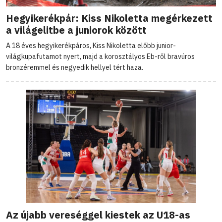
Hegyikerékpár: Kiss Nikoletta megérkezett
a világelitbe a juniorok között
A 18 éves hegyikerékpáros, Kiss Nikoletta előbb junior-
világkupafutamot nyert, majd a korosztályos Eb-ről bravúros
bronzéremmel és negyedik hellyel tért haza.
Az újabb vereséggel kiestek az U18-as