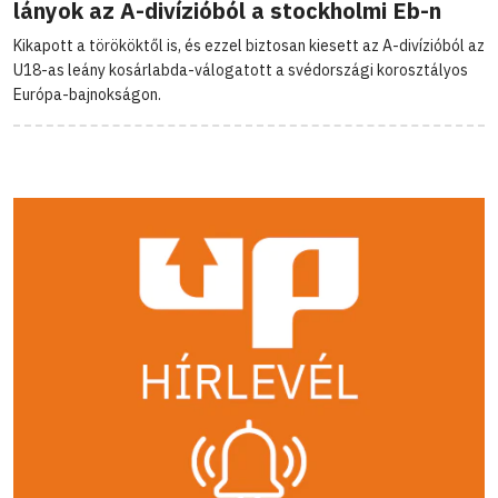
lányok az A-divízióból a stockholmi Eb-n
Kikapott a törököktől is, és ezzel biztosan kiesett az A-divízióból az
U18-as leány kosárlabda-válogatott a svédországi korosztályos
Európa-bajnokságon.