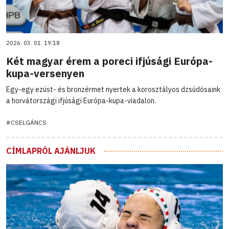
2026. 03. 01. 19:18
Két magyar érem a poreci ifjúsági Európa-
kupa-versenyen
Egy-egy ezüst- és bronzérmet nyertek a korosztályos dzsúdósaink
a horvátországi ifjúsági Európa-kupa-viadalon.
#CSELGÁNCS
CÍMLAPRÓL AJÁNLJUK