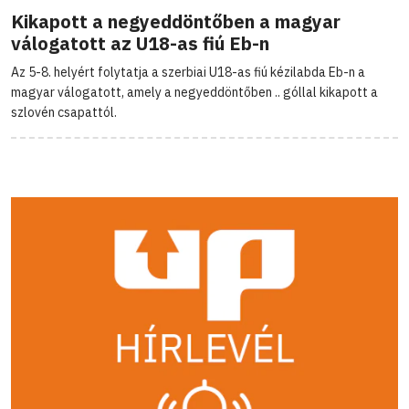
Kikapott a negyeddöntőben a magyar
válogatott az U18-as fiú Eb-n
Az 5-8. helyért folytatja a szerbiai U18-as fiú kézilabda Eb-n a
magyar válogatott, amely a negyeddöntőben .. góllal kikapott a
szlovén csapattól.