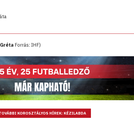
áta
 Gréta
Forrás: IHF)
TOVÁBBI KOROSZTÁLYOS HÍREK: KÉZILABDA