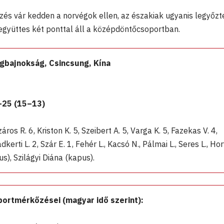
és vár kedden a norvégok ellen, az északiak ugyanis legyőzt
 együttes két ponttal áll a középdöntőcsoportban.
ágbajnokság, Csincsung, Kína
–25 (15–13)
s R. 6, Kriston K. 5, Szeibert A. 5, Varga K. 5, Fazekas V. 4,
dkerti L. 2, Szár E. 1, Fehér L., Kacsó N., Pálmai L., Seres L., Ho
s), Szilágyi Diána (kapus).
ortmérkőzései (magyar idő szerint):