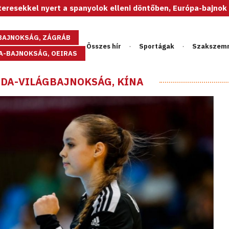
 a spanyolok elleni döntőben, Európa-bajnok az U20-as női vá
GBAJNOKSÁG, ZÁGRÁB
Összes hír
Sportágak
Szakszem
PA-BAJNOKSÁG, OEIRAS
BDA-VILÁGBAJNOKSÁG, KÍNA