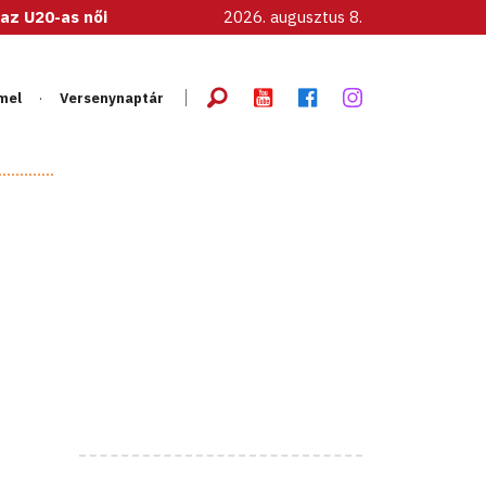
logatott!
2026. augusztus 8.
mel
Versenynaptár