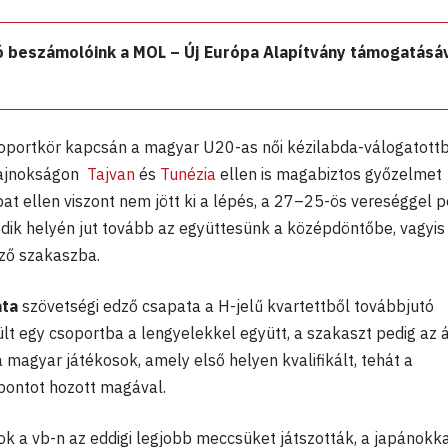
ó beszámolóink a MOL – Új Európa Alapítvány támogatásá
soportkör kapcsán a magyar U20-as női kézilabda-válogatottb
bajnokságon
Tajvan
és
Tunézia
ellen is magabiztos győzelmet
at ellen viszont nem jött ki a lépés, a 27–25-ös vereséggel p
odik helyén jut tovább az együttesünk a középdöntőbe, vagyi
ező szakaszba.
ta
szövetségi edző csapata a H-jelű kvartettből továbbjutó
lt egy csoportba a lengyelekkel együtt, a szakaszt pedig az á
magyar játékosok, amely első helyen kvalifikált, tehát a
pontot hozott magával.
k a vb-n az eddigi legjobb meccsüket játszották, a japánokk