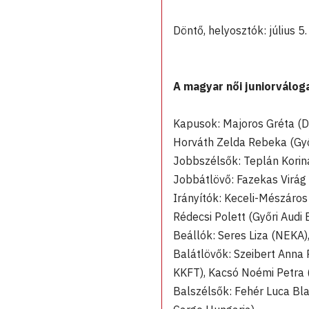
Döntő, helyosztók: július 5.
A magyar női juniorválog
Kapusok: Majoros Gréta (D
Horváth Zelda Rebeka (Győ
Jobbszélsők: Teplán Korina
Jobbátlövő: Fazekas Virág 
Irányítók: Keceli-Mészáros
Rédecsi Polett (Győri Audi 
Beállók: Seres Liza (NEKA)
Balátlövők: Szeibert Anna
KKFT), Kacsó Noémi Petra
Balszélsők: Fehér Luca Bl