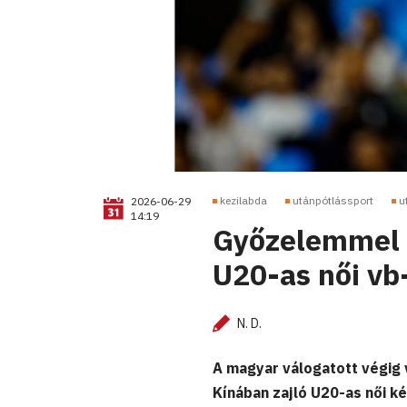
kezilabda
utánpótlássport
u
2026-06-29
14:19
Győzelemmel 
U20-as női vb
N. D.
A magyar válogatott végig 
Kínában zajló U20-as női k