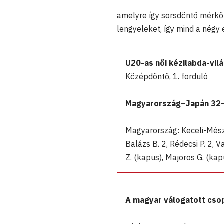
amelyre így sorsdöntő mérkőz
lengyeleket, így mind a négy
U20-as női kézilabda-vil
Középdöntő, 1. forduló
Magyarország–Japán 32
Magyarország: Keceli-Mészáro
Balázs B. 2, Rédecsi P. 2, Va
Z. (kapus), Majoros G. (kapu
A magyar válogatott csop