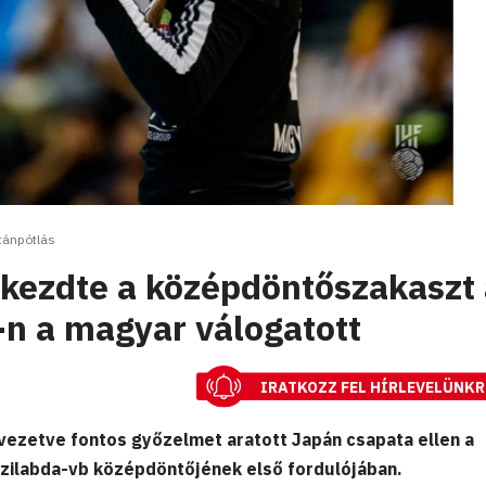
tánpótlás
kezdte a középdöntőszakaszt 
-n a magyar válogatott
IRATKOZZ FEL HÍRLEVELÜNKR
vezetve fontos győzelmet aratott Japán csapata ellen a
ézilabda-vb középdöntőjének első fordulójában.