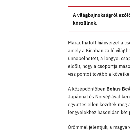
A világbajnokságról szól
készülnek.
Maradthatott hiányérzet a c
amely a Kínában zajló világ
ünnepelhetett, a lengyel csap
eldőlt, hogy a csoportja más
visz pontot tovább a követk
A középdöntőben
Bohus Beá
Japánnal és Norvégiával kerü
együttes ellen kezdték meg a 
lengyelekhez hasonlóan két 
Örömmel jelentjük, a magyaro