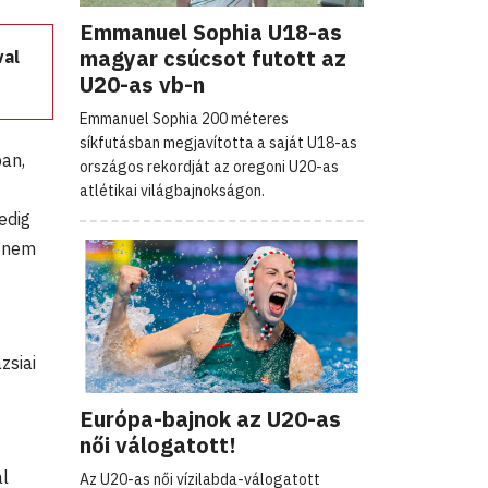
Emmanuel Sophia U18-as
magyar csúcsot futott az
val
U20-as vb-n
Emmanuel Sophia 200 méteres
síkfutásban megjavította a saját U18-as
an,
országos rekordját az oregoni U20-as
atlétikai világbajnokságon.
edig
s nem
zsiai
Európa-bajnok az U20-as
női válogatott!
al
Az U20-as női vízilabda-válogatott