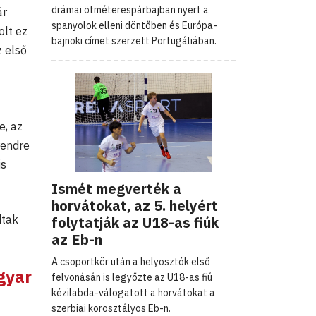
drámai ötméterespárbajban nyert a
ár
spanyolok elleni döntőben és Európa-
olt ez
bajnoki címet szerzett Portugáliában.
 első
e, az
rendre
is
Ismét megverték a
horvátokat, az 5. helyért
dtak
folytatják az U18-as fiúk
az Eb-n
A csoportkör után a helyosztók első
gyar
felvonásán is legyőzte az U18-as fiú
kézilabda-válogatott a horvátokat a
szerbiai korosztályos Eb-n.