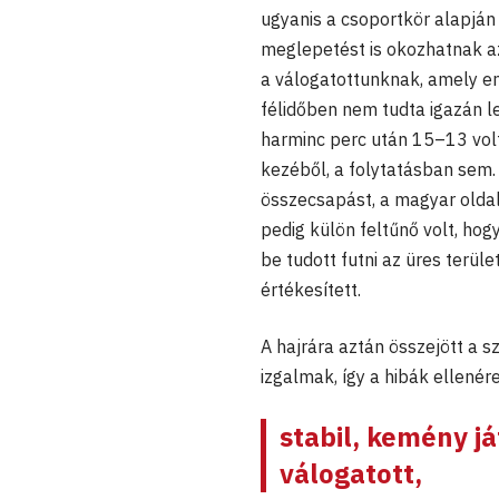
ugyanis a csoportkör alapján
meglepetést is okozhatnak a
a válogatottunknak, amely en
félidőben nem tudta igazán l
harminc perc után 15–13 volt 
kezéből, a folytatásban sem.
összecsapást, a magyar oldal
pedig külön feltűnő volt, ho
be tudott futni az üres terüle
értékesített.
A hajrára aztán összejött a 
izgalmak, így a hibák ellenére
stabil, kemény j
válogatott,