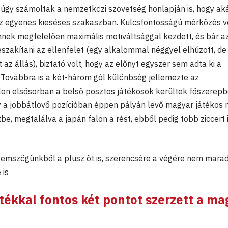
 úgy számoltak a nemzetközi szövetség honlapján is, hogy ak
z egyenes kieséses szakaszban. Kulcsfontosságú mérkőzés v
nek megfelelően maximális motiváltsággal kezdett, és bár az
eszakítani az ellenfelet (egy alkalommal néggyel elhúzott, de
az állás), biztató volt, hogy az előnyt egyszer sem adta ki a
 Továbbra is a két-három gól különbség jellemezte az
on elsősorban a belső posztos játékosok kerültek főszerepb
gy a jobbátlövő pozícióban éppen pályán levő magyar játékos 
tbe, megtalálva a japán falon a rést, ebből pedig több ziccert 
szemszögünkből a plusz öt is, szerencsére a végére nem mara
 is
átékkal fontos két pontot szerzett a ma