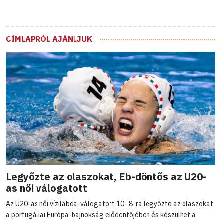
CÍMLAPRÓL AJÁNLJUK
Legyőzte az olaszokat, Eb-döntős az U20-
as női válogatott
Az U20-as női vízilabda-válogatott 10–8-ra legyőzte az olaszokat
a portugáliai Európa-bajnokság elődöntőjében és készülhet a