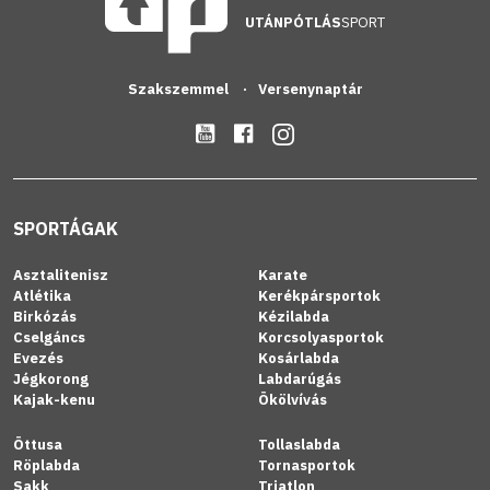
UTÁNPÓTLÁS
SPORT
Szakszemmel
Versenynaptár
SPORTÁGAK
Asztalitenisz
Karate
Atlétika
Kerékpársportok
Birkózás
Kézilabda
Cselgáncs
Korcsolyasportok
Evezés
Kosárlabda
Jégkorong
Labdarúgás
Kajak-kenu
Ökölvívás
Öttusa
Tollaslabda
Röplabda
Tornasportok
Sakk
Triatlon