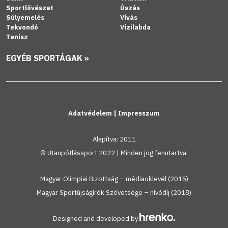
Sportlövészet
Úszás
Súlyemelés
Vívás
Tekvondó
Vízilabda
Tenisz
EGYÉB SPORTÁGAK »
Adatvédelem
|
Impresszum
Alapítva: 2011
© Utanpótlássport 2022 | Minden jog fenntartva.
Magyar Olimpiai Bizottság – médiaoklevél (2015)
Magyar Sportújságírók Szövetsége – nívódíj (2018)
Designed and developed by