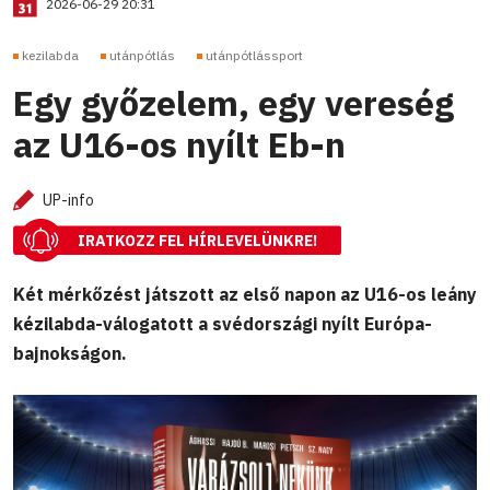
2026-06-29 20:31
kezilabda
utánpótlás
utánpótlássport
Egy győzelem, egy vereség
az U16-os nyílt Eb-n
UP-info
IRATKOZZ FEL HÍRLEVELÜNKRE!
Két mérkőzést játszott az első napon az U16-os leány
kézilabda-válogatott a svédországi nyílt Európa-
bajnokságon.