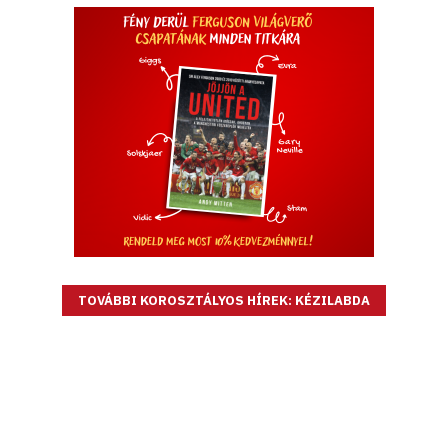
TOVÁBBI KOROSZTÁLYOS HÍREK: KÉZILABDA