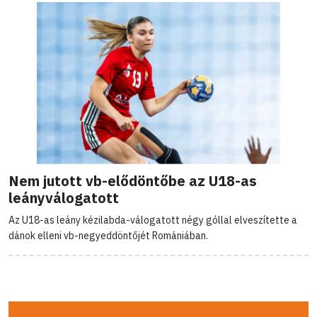
Nem jutott vb-elődöntőbe az U18-as
leányválogatott
Az U18-as leány kézilabda-válogatott négy góllal elveszítette a
dánok elleni vb-negyeddöntőjét Romániában.