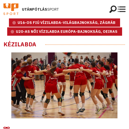
UTÁNPÓTLÁS
SPORT
U16-OS FIÚ VÍZILABDA-VILÁGBAJNOKSÁG, ZÁGRÁB
U20-AS NŐI VÍZILABDA EURÓPA-BAJNOKSÁG, OEIRAS
KÉZILABDA