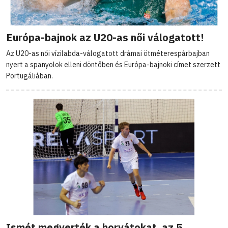
Európa-bajnok az U20-as női válogatott!
Az U20-as női vízilabda-válogatott drámai ötméterespárbajban
nyert a spanyolok elleni döntőben és Európa-bajnoki címet szerzett
Portugáliában.
Ismét megverték a horvátokat, az 5.