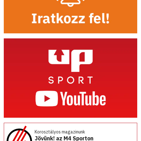
Korosztályos magazinunk
Jövünk! az M4 Sporton