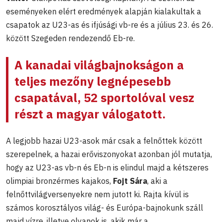
eseményeken elért eredmények alapján kialakultak a
csapatok az U23-as és ifjúsági vb-re és a július 23. és 26.
között Szegeden rendezendő Eb-re.
A kanadai világbajnokságon a
teljes mezőny legnépesebb
csapatával, 52 sportolóval vesz
részt a magyar válogatott.
A legjobb hazai U23-asok már csak a felnőttek között
szerepelnek, a hazai erőviszonyokat azonban jól mutatja,
hogy az U23-as vb-n és Eb-n is elindul majd a kétszeres
olimpiai bronzérmes kajakos,
Fojt Sára
, aki a
felnőttvilágversenyekre nem jutott ki. Rajta kívül is
számos korosztályos világ- és Európa-bajnokunk száll
majd vízre, illetve olyanok is, akik már a