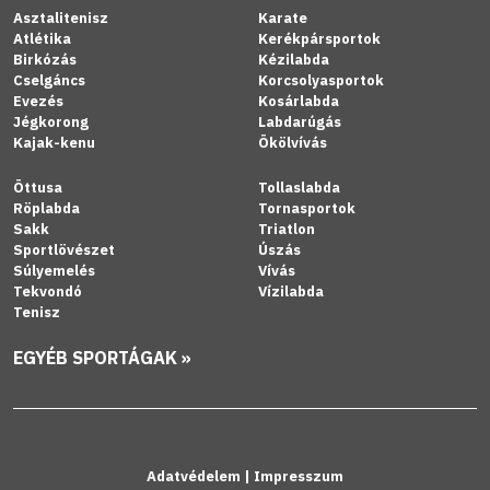
Asztalitenisz
Karate
Atlétika
Kerékpársportok
Birkózás
Kézilabda
Cselgáncs
Korcsolyasportok
Evezés
Kosárlabda
Jégkorong
Labdarúgás
Kajak-kenu
Ökölvívás
Öttusa
Tollaslabda
Röplabda
Tornasportok
Sakk
Triatlon
Sportlövészet
Úszás
Súlyemelés
Vívás
Tekvondó
Vízilabda
Tenisz
EGYÉB SPORTÁGAK »
Adatvédelem
|
Impresszum