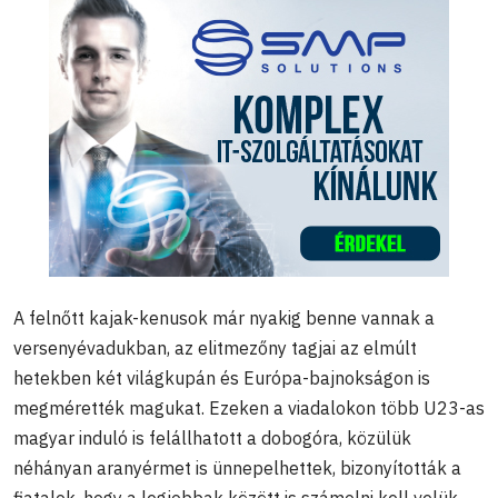
A felnőtt kajak-kenusok már nyakig benne vannak a
versenyévadukban, az elitmezőny tagjai az elmúlt
hetekben két világkupán és Európa-bajnokságon is
megmérették magukat. Ezeken a viadalokon több U23-as
magyar induló is felállhatott a dobogóra, közülük
néhányan aranyérmet is ünnepelhettek, bizonyították a
fiatalok, hogy a legjobbak között is számolni kell velük.