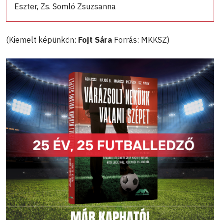
Eszter, Zs. Somló Zsuzsanna
(Kiemelt képünkön:
Fojt Sára
Forrás: MKKSZ)