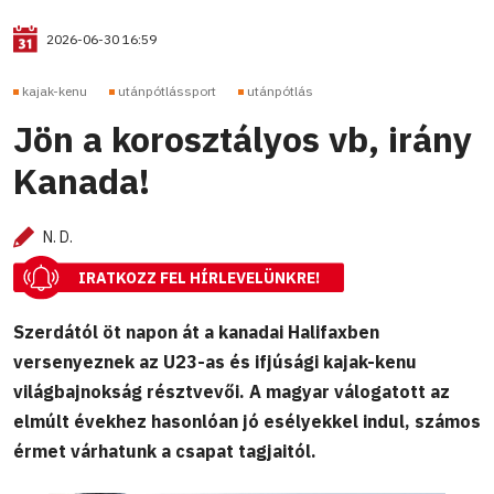
2026-06-30 16:59
kajak-kenu
utánpótlássport
utánpótlás
Jön a korosztályos vb, irány
Kanada!
N. D.
IRATKOZZ FEL HÍRLEVELÜNKRE!
Szerdától öt napon át a kanadai Halifaxben
versenyeznek az U23-as és ifjúsági kajak-kenu
világbajnokság résztvevői. A magyar válogatott az
elmúlt évekhez hasonlóan jó esélyekkel indul, számos
érmet várhatunk a csapat tagjaitól.