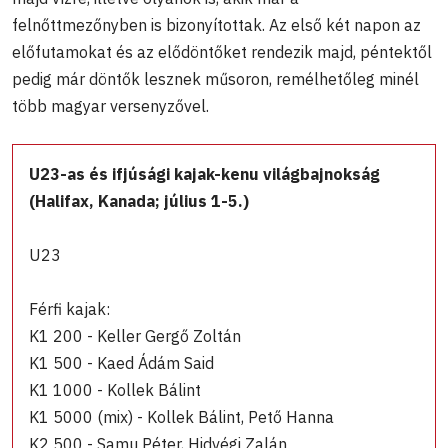
felnőttmezőnyben is bizonyítottak. Az első két napon az
előfutamokat és az elődöntőket rendezik majd, péntektől
pedig már döntők lesznek műsoron, remélhetőleg minél
több magyar versenyzővel.
U23-as és ifjúsági kajak-kenu világbajnokság
(Halifax, Kanada; július 1-5.)
U23
Férfi kajak:
K1 200 - Keller Gergő Zoltán
K1 500 - Kaed Ádám Said
K1 1000 - Kollek Bálint
K1 5000 (mix) - Kollek Bálint, Pető Hanna
K2 500 - Samu Péter, Hidvégi Zalán