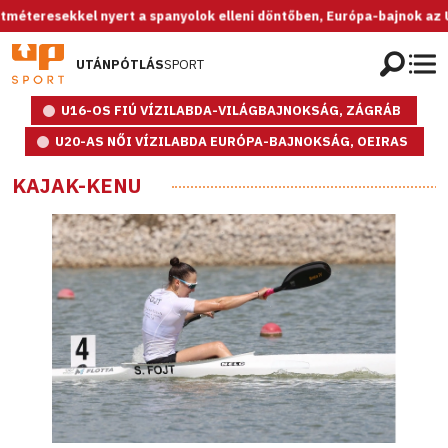
el nyert a spanyolok elleni döntőben, Európa-bajnok az U20-as női v
UTÁNPÓTLÁS
SPORT
U16-OS FIÚ VÍZILABDA-VILÁGBAJNOKSÁG, ZÁGRÁB
U20-AS NŐI VÍZILABDA EURÓPA-BAJNOKSÁG, OEIRAS
KAJAK-KENU