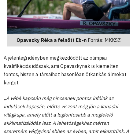
Opavszky Réka a felnőtt Eb-n
Forrás: MKKSZ
A jelenlegi idényben megkezdődött az olimpiai
kvalifikációs időszak, ami Opavszkynak is kiemelten
fontos, hiszen a társaihoz hasonlóan ötkarikás álmokat
kerget.
„A vébé kapcsán még nincsenek pontos infóink az
indulások kapcsán, előtte viszont még jön a kanadai
világkupa, amely előtt a legfontosabb a megfelelő
akklimatizálódás lesz
.
A lehetőségekhez mérten
szeretném végigvinni ebben az évben, amit elkezdtünk
. A