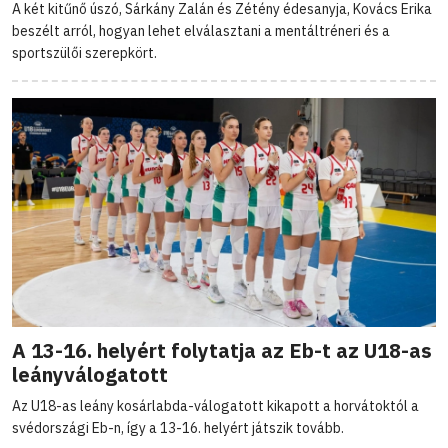
A két kitűnő úszó, Sárkány Zalán és Zétény édesanyja, Kovács Erika
beszélt arról, hogyan lehet elválasztani a mentáltréneri és a
sportszülői szerepkört.
A 13-16. helyért folytatja az Eb-t az U18-as
leányválogatott
Az U18-as leány kosárlabda-válogatott kikapott a horvátoktól a
svédországi Eb-n, így a 13-16. helyért játszik tovább.