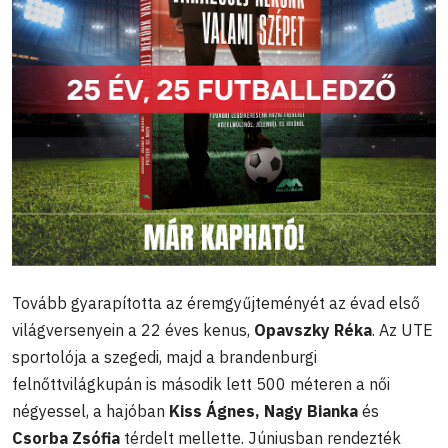
Tovább gyarapította az éremgyűjteményét az évad első
világversenyein a 22 éves kenus,
Opavszky Réka
. Az UTE
sportolója a szegedi, majd a brandenburgi
felnőttvilágkupán is második lett 500 méteren a női
négyessel, a hajóban
Kiss Ágnes, Nagy Bianka
és
Csorba Zsófia
térdelt mellette. Júniusban rendezték