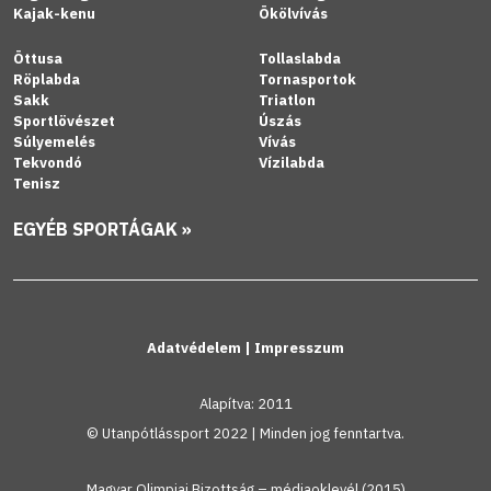
Kajak-kenu
Ökölvívás
Öttusa
Tollaslabda
Röplabda
Tornasportok
Sakk
Triatlon
Sportlövészet
Úszás
Súlyemelés
Vívás
Tekvondó
Vízilabda
Tenisz
EGYÉB SPORTÁGAK »
Adatvédelem
|
Impresszum
Alapítva: 2011
© Utanpótlássport 2022 | Minden jog fenntartva.
Magyar Olimpiai Bizottság – médiaoklevél (2015)