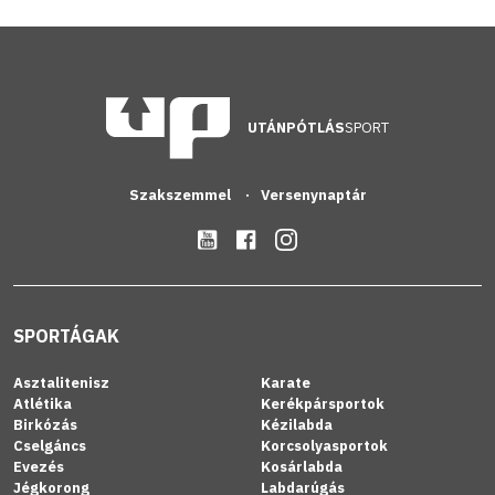
UTÁNPÓTLÁS
SPORT
Szakszemmel
Versenynaptár
SPORTÁGAK
Asztalitenisz
Karate
Atlétika
Kerékpársportok
Birkózás
Kézilabda
Cselgáncs
Korcsolyasportok
Evezés
Kosárlabda
Jégkorong
Labdarúgás