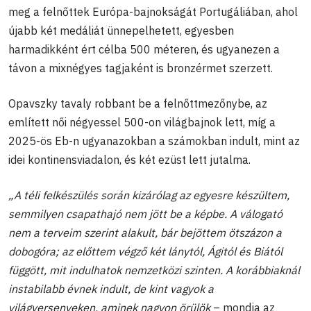
meg a felnőttek Európa-bajnokságát Portugáliában, ahol
újabb két medáliát ünnepelhetett, egyesben
harmadikként ért célba 500 méteren, és ugyanezen a
távon a mixnégyes tagjaként is bronzérmet szerzett.
Opavszky tavaly robbant be a felnőttmezőnybe, az
említett női négyessel 500-on világbajnok lett, míg a
2025-ös Eb-n ugyanazokban a számokban indult, mint az
idei kontinensviadalon, és két ezüst lett jutalma.
„A téli felkészülés során kizárólag az egyesre készültem,
semmilyen csapathajó nem jött be a képbe. A válogató
nem a terveim szerint alakult, bár bejöttem ötszázon a
dobogóra; az előttem végző két lánytól, Ágitól és Biától
függött, mit indulhatok nemzetközi szinten. A korábbiaknál
instabilabb évnek indult, de kint vagyok a
világversenyeken, aminek nagyon örülök
– mondja az