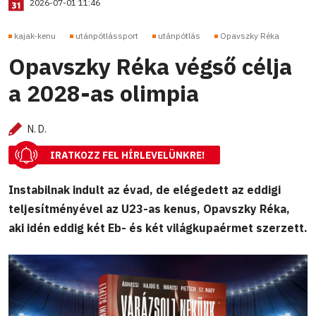
2026-07-01 11:46
kajak-kenu
utánpótlássport
utánpótlás
Opavszky Réka
Opavszky Réka végső célja
a 2028-as olimpia
N. D.
IRATKOZZ FEL HÍRLEVELÜNKRE!
Instabilnak indult az évad, de elégedett az eddigi
teljesítményével az U23-as kenus, Opavszky Réka,
aki idén eddig két Eb- és két világkupaérmet szerzett.