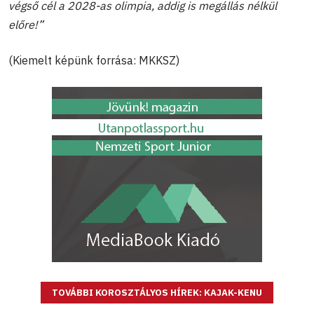
végső cél a 2028-as olimpia, addig is megállás nélkül
előre!”
(Kiemelt képünk forrása: MKKSZ)
TOVÁBBI KOROSZTÁLYOS HÍREK: KAJAK-KENU