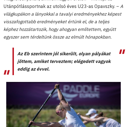
Utánpótlássportnak az utolsó éves U23-as Opavszky. –
A
világkupákon a lányokkal a tavalyi eredményekhez képest
visszafogottabb eredményeket értünk el, de a teljes
képhez hozzátartozik, hogy ahogyan említettem, együtt
egyszer sem térdeltünk össze az elmúlt hónapokban.
Az Eb szerintem jól sikerült, olyan pályákat
jöttem, amiket terveztem; elégedett vagyok
eddig az évvel
.