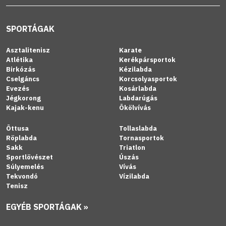
SPORTÁGAK
Asztalitenisz
Karate
Atlétika
Kerékpársportok
Birkózás
Kézilabda
Cselgáncs
Korcsolyasportok
Evezés
Kosárlabda
Jégkorong
Labdarúgás
Kajak-kenu
Ökölvívás
Öttusa
Tollaslabda
Röplabda
Tornasportok
Sakk
Triatlon
Sportlövészet
Úszás
Súlyemelés
Vívás
Tekvondó
Vízilabda
Tenisz
EGYÉB SPORTÁGAK »