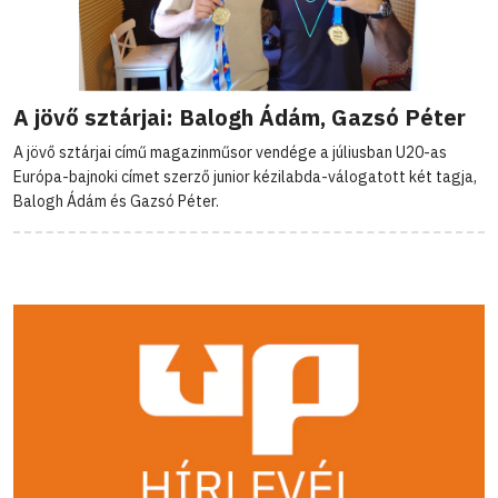
A jövő sztárjai: Balogh Ádám, Gazsó Péter
A jövő sztárjai című magazinműsor vendége a júliusban U20-as
Európa-bajnoki címet szerző junior kézilabda-válogatott két tagja,
Balogh Ádám és Gazsó Péter.