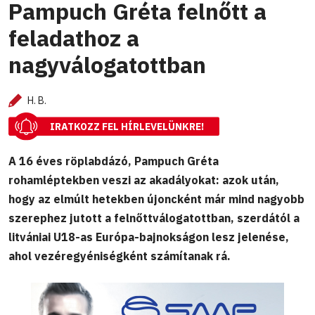
Pampuch Gréta felnőtt a
feladathoz a
nagyválogatottban
H. B.
IRATKOZZ FEL HÍRLEVELÜNKRE!
A 16 éves röplabdázó, Pampuch Gréta
rohamléptekben veszi az akadályokat: azok után,
hogy az elmúlt hetekben újoncként már mind nagyobb
szerephez jutott a felnőttválogatottban, szerdától a
litvániai U18-as Európa-bajnokságon lesz jelenése,
ahol vezéregyéniségként számítanak rá.