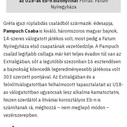
az U18-as Eb-n bizonyíthat
Forrás: Fatum
Nyíregyháza
Gréta igazi röplabdás családból származik: édesapja,
Pampuch Csaba
is kiváló, háromszoros magyar bajnok,
14-szeres válogatott játékos volt, most pedig a Fatum
Nyíregyháza első csapatának vezetőedzője. A Pampuch
család legifjabb csillaga már két teljes évadon túl van az
Extraligában, sőt a legutóbbi szezonban 16 esztendősen
a bajnokság kilencedik legeredményesebb játékosa volt
303 szerzett pontjával. Az Extraligában és a
felnőttválogatottban felhalmozott tapasztalatait az U18-
as válogatottban ugyancsak lesz alkalma kamatoztatni,
hiszen szerdától a litvániai korosztályos Eb-n is
számítanak rá, méghozzá – nem meglepő módon –
vezérszerepben.