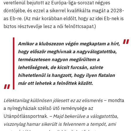
veretlenül bejutott az Európa-liga-sorozat négyes
döntőjébe, és ezzel a sikerrel kvalifikálta magát a 2028-
as Eb-re. (Az már korábban eldőlt, hogy az idei Eb-nek is
biztos résztvevője lesz a női felnőttcsapat.)
Amikor a klubszezon végén megkaptam a hírt,
hogy először meghívnak a nagyválogatottba,
természetesen nagyon megörültem a
lehetőségnek, de kicsit furcsán, szinte
hihetetlenül is hangzott, hogy ilyen fiatalon
már ott lehetek a felnőttek között.
Lélektanilag különösen jólesett ez az elismerés
– mondta
a nyíregyháziak szélső ütő reménysége az
Utánpótlássportnak.
– Majd bekerülve a válogatottba,
viszonylag hamar sikerült is felvennem a tempót, ami