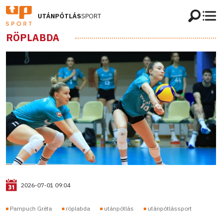
UTÁNPÓTLÁS
SPORT
RÖPLABDA
2026-07-01 09:04
Pampuch Gréta
röplabda
utánpótlás
utánpótlássport