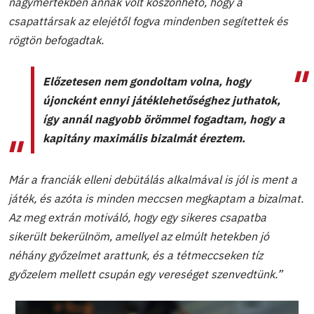
nagymértékben annak volt köszönhető, hogy a
csapattársak az elejétől fogva mindenben segítettek és
rögtön befogadtak.
Előzetesen nem gondoltam volna, hogy
újoncként ennyi játéklehetőséghez juthatok,
így annál nagyobb örömmel fogadtam, hogy a
kapitány maximális bizalmát éreztem.
Már a franciák elleni debütálás alkalmával is jól is ment a
játék, és azóta is minden meccsen megkaptam a bizalmat.
Az meg extrán motiváló, hogy egy sikeres csapatba
sikerült bekerülnöm, amellyel az elmúlt hetekben jó
néhány győzelmet arattunk, és a tétmeccseken tíz
győzelem mellett csupán egy vereséget szenvedtünk.”