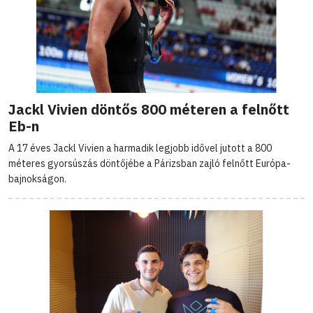
Jackl Vivien döntős 800 méteren a felnőtt
Eb-n
A 17 éves Jackl Vivien a harmadik legjobb idővel jutott a 800
méteres gyorsúszás döntőjébe a Párizsban zajló felnőtt Európa-
bajnokságon.