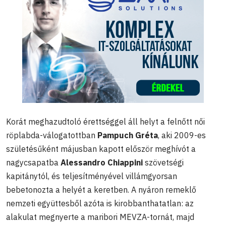
Korát meghazudtoló érettséggel áll helyt a felnőtt női
röplabda-válogatottban
Pampuch Gréta
, aki 2009-es
születésűként májusban kapott először meghívót a
nagycsapatba
Alessandro Chiappini
szövetségi
kapitánytól, és teljesítményével villámgyorsan
bebetonozta a helyét a keretben. A nyáron remeklő
nemzeti együttesből azóta is kirobbanthatatlan: az
alakulat megnyerte a maribori MEVZA-tornát, majd