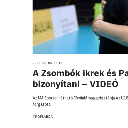
2026. 08. 05. 13:13
A Zsombók ikrek és Pa
bizonyítani – VIDEÓ
Az M4 Sporton látható Jövünk! magazin stábja az U
forgatott.
#RÖPLABDA