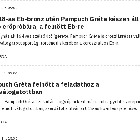
. 29. 09:02
18-as Eb-bronz után Pampuch Gréta készen áll
 erőpróbára, a felnőtt Eb-re
gyháziak 16 éves szélső ütő ígérete, Pampuch Gréta is oroszlánrészt vál
válogatott sportági történeti sikerében a korosztályos Eb-n.
BDA
. 01. 09:04
uch Gréta felnőtt a feladathoz a
válogatottban
es Pampuch Gréta azok után, hogy újoncként már mind nagyobb szereph
a felnőttválogatottban, szerdától a litvániai U18-as Eb-n lesz jelenése.
BDA
. 14. 15:30