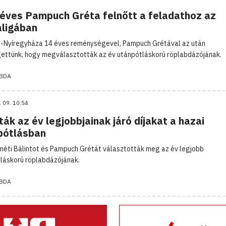
 éves Pampuch Gréta felnőtt a feladathoz az
aligában
-Nyíregyháza 14 éves reménységevel, Pampuch Grétával az után
ettünk, hogy megválasztották az év utánpótláskorú röplabdázójának.
BDA
. 09. 10:54
ák az év legjobbjainak járó díjakat a hazai
pótlásban
éti Bálintot és Pampuch Grétát választották meg az év legjobb
láskorú röplabdázójának.
BDA