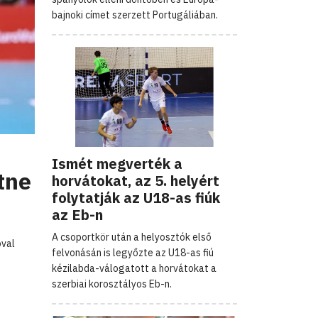
bajnoki címet szerzett Portugáliában.
Ismét megverték a
tne
horvátokat, az 5. helyért
folytatják az U18-as fiúk
az Eb-n
A csoportkör után a helyosztók első
óval
felvonásán is legyőzte az U18-as fiú
kézilabda-válogatott a horvátokat a
szerbiai korosztályos Eb-n.