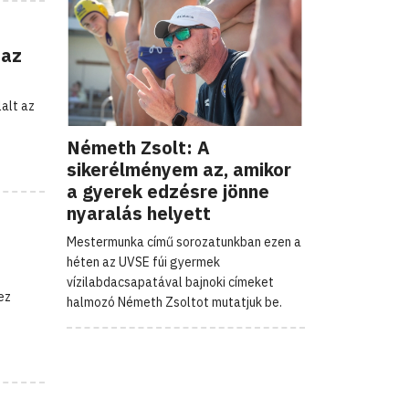
 az
lalt az
Németh Zsolt: A
sikerélményem az, amikor
a gyerek edzésre jönne
nyaralás helyett
Mestermunka című sorozatunkban ezen a
héten az UVSE fúi gyermek
vízilabdacsapatával bajnoki címeket
ez
halmozó Németh Zsoltot mutatjuk be.