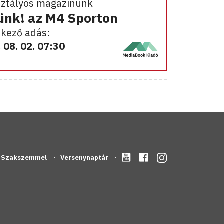
sztályos magazinunk
ünk! az M4 Sporton
kező adás:
 08. 02. 07:30
Szakszemmel
Versenynaptár