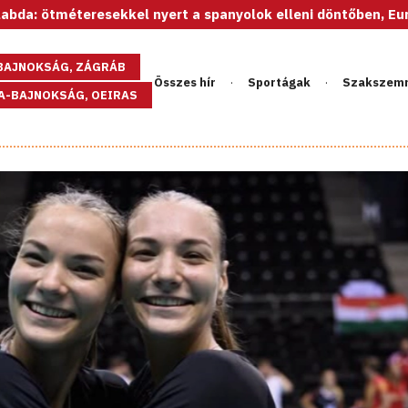
eresekkel nyert a spanyolok elleni döntőben, Európa-bajnok 
GBAJNOKSÁG, ZÁGRÁB
Összes hír
Sportágak
Szakszem
PA-BAJNOKSÁG, OEIRAS