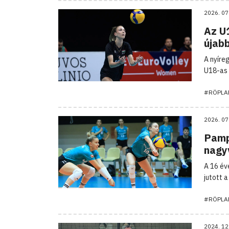
2026. 07
Az U
újabb
A nyíre
U18-as 
#RÖPLA
2026. 07
Pamp
nagy
A 16 év
jutott 
#RÖPLA
2024. 12