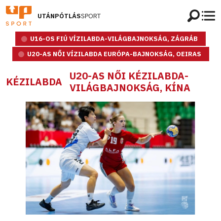
UTÁNPÓTLÁS
SPORT
U16-OS FIÚ VÍZILABDA-VILÁGBAJNOKSÁG, ZÁGRÁB
U20-AS NŐI VÍZILABDA EURÓPA-BAJNOKSÁG, OEIRAS
U20-AS NŐI KÉZILABDA-
KÉZILABDA
VILÁGBAJNOKSÁG, KÍNA