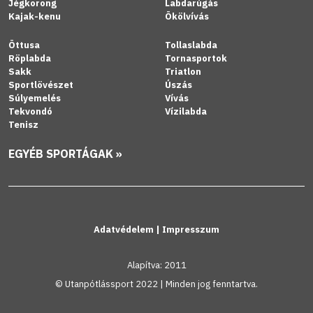
Jégkorong
Labdarúgás
Kajak-kenu
Ökölvívás
Öttusa
Tollaslabda
Röplabda
Tornasportok
Sakk
Triatlon
Sportlövészet
Úszás
Súlyemelés
Vívás
Tekvondó
Vízilabda
Tenisz
EGYÉB SPORTÁGAK »
Adatvédelem
|
Impresszum
Alapítva: 2011
© Utanpótlássport 2022 | Minden jog fenntartva.