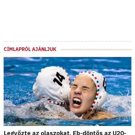
CÍMLAPRÓL AJÁNLJUK
Legyőzte az olaszokat, Eb-döntős az U20-