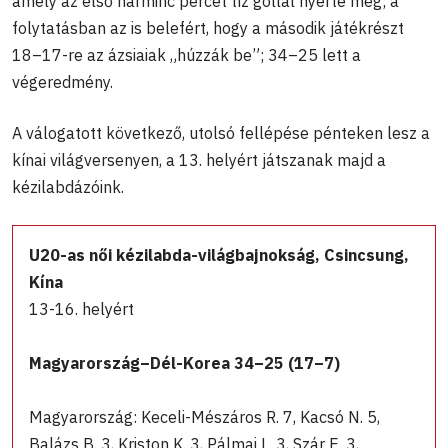
amely az első harminc percet tíz góllal nyerte meg; a
folytatásban az is belefért, hogy a második játékrészt
18–17-re az ázsiaiak „húzzák be”; 34–25 lett a
végeredmény.
A válogatott következő, utolsó fellépése pénteken lesz a
kínai világversenyen, a 13. helyért játszanak majd a
kézilabdázóink.
U20-as női kézilabda-világbajnokság, Csincsung,
Kína
13-16. helyért
Magyarország–Dél-Korea 34–25 (17–7)
Magyarország: Keceli-Mészáros R. 7, Kacsó N. 5,
Balázs B. 3, Kriston K. 3, Pálmai L. 3, Szár E. 3,