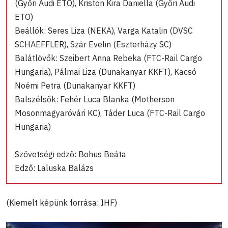
(Győri Audi ETO), Kriston Kira Daniella (Győri Audi
ETO)
Beállók: Seres Liza (NEKA), Varga Katalin (DVSC
SCHAEFFLER), Szár Evelin (Eszterházy SC)
Balátlövők: Szeibert Anna Rebeka (FTC-Rail Cargo
Hungaria), Pálmai Liza (Dunakanyar KKFT), Kacsó
Noémi Petra (Dunakanyar KKFT)
Balszélsők: Fehér Luca Blanka (Motherson
Mosonmagyaróvári KC), Táder Luca (FTC-Rail Cargo
Hungaria)
Szövetségi edző: Bohus Beáta
Edző: Laluska Balázs
(Kiemelt képünk forrása: IHF)