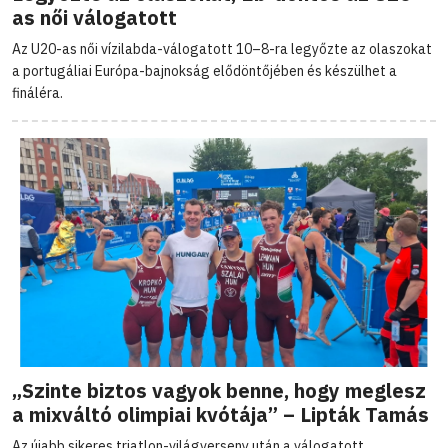
as női válogatott
Az U20-as női vízilabda-válogatott 10–8-ra legyőzte az olaszokat
a portugáliai Európa-bajnokság elődöntőjében és készülhet a
fináléra.
„Szinte biztos vagyok benne, hogy meglesz
a mixváltó olimpiai kvótája” – Lipták Tamás
Az újabb sikeres triatlon-világverseny után a válogatott