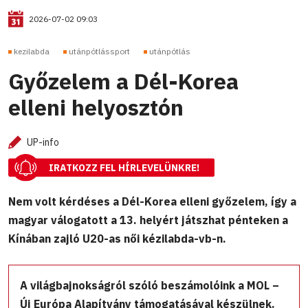
2026-07-02 09:03
kezilabda
utánpótlássport
utánpótlás
Győzelem a Dél-Korea
elleni helyosztón
UP-info
IRATKOZZ FEL HÍRLEVELÜNKRE!
Nem volt kérdéses a Dél-Korea elleni győzelem, így a
magyar válogatott a 13. helyért játszhat pénteken a
Kínában zajló U20-as női kézilabda-vb-n.
A világbajnokságról szóló beszámolóink a MOL –
Új Európa Alapítvány támogatásával készülnek.