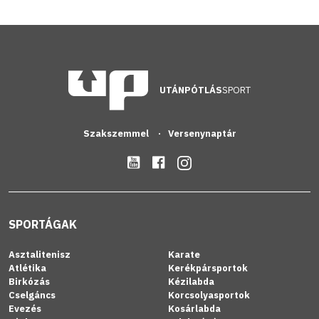
UTÁNPÓTLÁS
SPORT
Szakszemmel
Versenynaptár
SPORTÁGAK
Asztalitenisz
Karate
Atlétika
Kerékpársportok
Birkózás
Kézilabda
Cselgáncs
Korcsolyasportok
Evezés
Kosárlabda