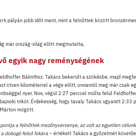
rti pályán jobb időt ment, mint a felnőttek között bronzérme
 már ország-világ előtt megmutatta,
jövő egyik nagy reménységének
eldhoffer Bálinthoz. Takács bekerült a szökésbe, majd megfe
st ötven kilométerrel a vége előtt, onnantól meg már csak e
bséggel nyer. Nos, végül 2:27 perccel múlta felül Feldhoffert
 bajnoki trikót. Érdekesség, hogy tavaly Takács ugyanitt 2:33 
 Márton mögött.
ontja a felnőttek mezőnyversenye, az volt az egyetlen célunk
 a dobogó felső fokára
– értékelt Takács a győzelmét követőe