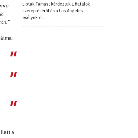
Lipták Tamást kérdeztük a fiatalok
émre
szerepléséről és a Los Angeles-i
k.
esélyekről.
kön.”
 álmai.
lett a