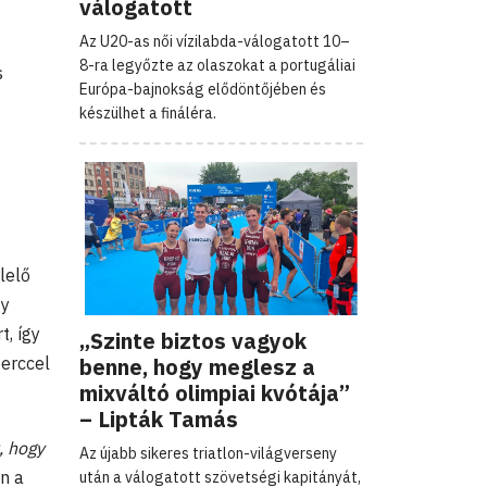
válogatott
Az U20-as női vízilabda-válogatott 10–
8-ra legyőzte az olaszokat a portugáliai
s
Európa-bajnokság elődöntőjében és
készülhet a fináléra.
lelő
gy
, így
„Szinte biztos vagyok
benne, hogy meglesz a
perccel
mixváltó olimpiai kvótája”
– Lipták Tamás
, hogy
Az újabb sikeres triatlon-világverseny
n a
után a válogatott szövetségi kapitányát,