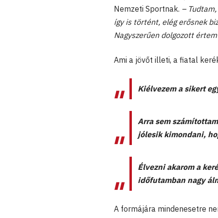
Nemzeti Sportnak.
– Tudtam,
így is történt, elég erősnek 
Nagyszerűen dolgozott értem a
Ami a jövőt illeti, a fiatal ke
Kiélvezem a sikert eg
Arra sem számítottam 
jólesik kimondani, ho
Élvezni akarom a keré
időfutamban nagy á
A formájára mindenesetre ne