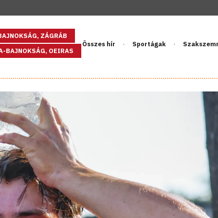
GBAJNOKSÁG, ZÁGRÁB
Összes hír
Sportágak
Szakszem
PA-BAJNOKSÁG, OEIRAS