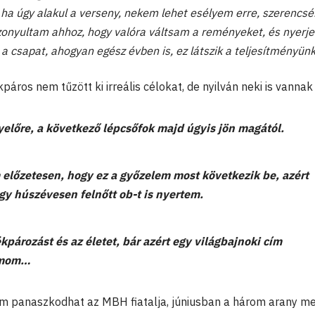
 ha úgy alakul a verseny, nekem lehet esélyem erre, szerencs
bizonyultam ahhoz, hogy valóra váltsam a reményeket, és nyerje
 csapat, ahogyan egész évben is, ez látszik a teljesítményün
rékpáros nem tűzött ki irreális célokat, de nyilván neki is vannak
yelőre, a következő lépcsőfok majd úgyis jön magától.
előzetesen, hogy ez a győzelem most következik be, azért
gy húszévesen felnőtt ob-t is nyertem.
kpározást és az életet, bár azért egy világbajnoki cím
lmom…
m panaszkodhat az MBH fiatalja, júniusban a három arany mel