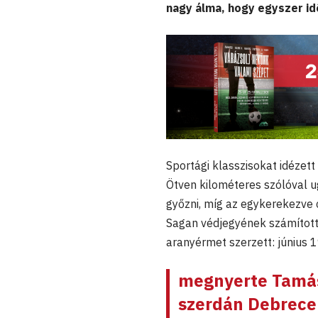
nagy álma, hogy egyszer id
Sportági klasszisokat idézett
Ötven kilométeres szólóval u
győzni, míg az egykerekezve 
Sagan védjegyének számított
aranyérmet szerzett: június 
megnyerte Tamási
szerdán Debrece