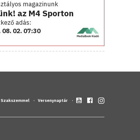
sztályos magazinunk
ünk! az M4 Sporton
kező adás:
 08. 02. 07:30
Szakszemmel
Versenynaptár