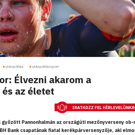
utánpótlás
utánpótlássport
r: Élvezni akarom a
és az életet
IRATKOZZ FEL HÍRLEVELÜNKR
l győzött Pannonhalmán az országúti mezőnyverseny ob-n
BH Bank csapatának fiatal kerékpárversenyzője, aki elmo