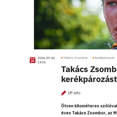
Takács Zsombor
kerékpársport
2026-07-02
14:56
Takács Zsombo
kerékpározást 
UP-info
Ötven kilométeres szólóva
éves Takács Zsombor, az M