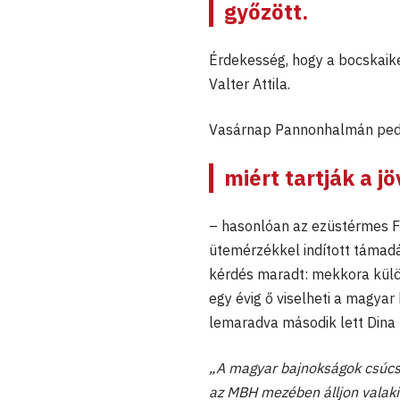
győzött.
Érdekesség, hogy a bocskaike
Valter Attila.
Vasárnap Pannonhalmán pedig
miért tartják a 
– hasonlóan az ezüstérmes F
ütemérzékkel indított támadá
kérdés maradt: mekkora külön
egy évig ő viselheti a magyar
lemaradva második lett Dina
„A magyar bajnokságok csúcsp
az MBH mezében álljon valaki