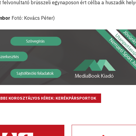
 felvonultató brüsszeli egynaposon ért célba a huszadik hely
mbor
Fotó: Kovács Péter)
BBI KOROSZTÁLYOS HÍREK: KERÉKPÁRSPORTOK