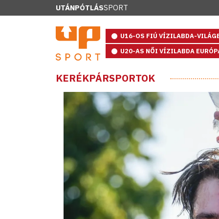
UTÁNPÓTLÁS
SPORT
U16-OS FIÚ VÍZILABDA-VILÁ
U20-AS NŐI VÍZILABDA EURÓ
KERÉKPÁRSPORTOK