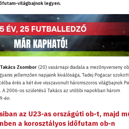
őfutam-világbajnok legyen.
Takács Zsombor
(20) vasárnapi diadala a mezőnyverseny ob
gyanis jellemzően napjaink kiválósága, Tadej Pogacar szokott
célba érés a két éve visszavonult háromszoros világbajnok Pe
. A 2006-os születésű Takács az utóbbi napokban három
19-én
ban az U23-as országúti ob-t, majd m
nben a korosztályos időfutam ob-n