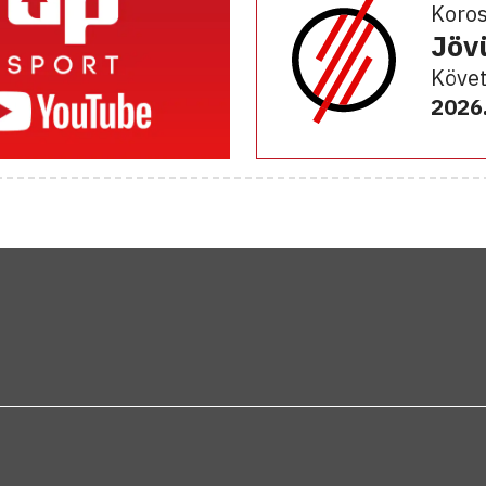
Koro
Jöv
Követ
2026.