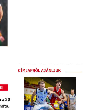
CÍMLAPRÓL AJÁNLJUK
E!
 a 20
ndta,