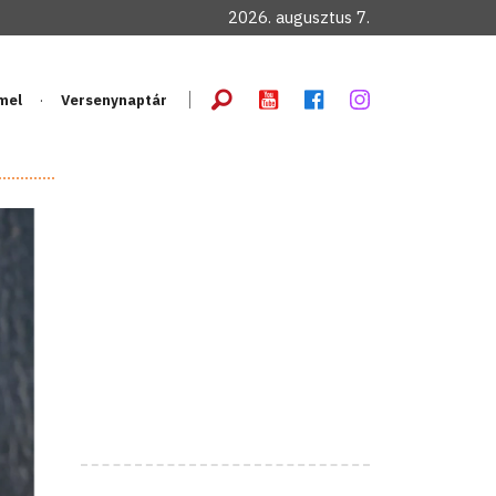
2026. augusztus 7.
mel
Versenynaptár