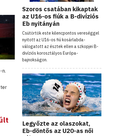
Szoros csatában kikaptak
az U16-os fiúk a B-divíziós
Eb nyitányán
Csütörtök este kilencpontos vereséggel
nyitott az U16-os fiú kosárlabda-
válogatott az észtek ellen a szkopjei B-
divíziós korosztályos Európa-
bajnokságon.
-n.
ter
últ
Legyőzte az olaszokat,
Eb-döntős az U20-as női