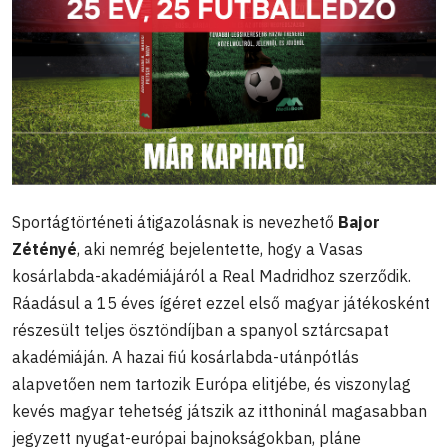
Sportágtörténeti átigazolásnak is nevezhető
Bajor
Zétényé
, aki nemrég bejelentette, hogy a Vasas
kosárlabda-akadémiájáról a Real Madridhoz szerződik.
Ráadásul a 15 éves ígéret ezzel első magyar játékosként
részesült teljes ösztöndíjban a spanyol sztárcsapat
akadémiáján. A hazai fiú kosárlabda-utánpótlás
alapvetően nem tartozik Európa elitjébe, és viszonylag
kevés magyar tehetség játszik az itthoninál magasabban
jegyzett nyugat-európai bajnokságokban, pláne