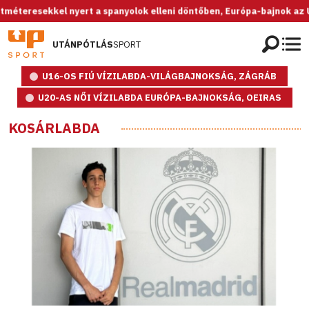
 nyert a spanyolok elleni döntőben, Európa-bajnok az U20-as női vál
UTÁNPÓTLÁS
SPORT
U16-OS FIÚ VÍZILABDA-VILÁGBAJNOKSÁG, ZÁGRÁB
U20-AS NŐI VÍZILABDA EURÓPA-BAJNOKSÁG, OEIRAS
KOSÁRLABDA