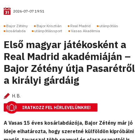
2026-07-07 19:51
Bajor Zétény
Bajor Krisztián
Real Madrid
utánpótlás
kosárlabda
utánpótlássport
Vasas Akadémia
Első magyar játékosként a
Real Madrid akadémiáján –
Bajor Zétény útja Pasarétről
a királyi gárdáig
H. B.
IRATKOZZ FEL HÍRLEVELÜNKRE!
A Vasas 15 éves kosárlabdázója, Bajor Zétény már jó
ideje elhatározta, hogy szeretné külföldön kipróbálni
magát, tavasszal több spanyol és olasz csapattól is