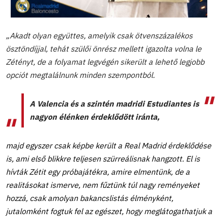
„Akadt olyan együttes, amelyik csak ötvenszázalékos
ösztöndíjjal, tehát szülői önrész mellett igazolta volna le
Zétényt, de a folyamat legvégén sikerült a lehető legjobb
opciót megtalálnunk minden szempontból.
A Valencia és a szintén madridi Estudiantes is
nagyon élénken érdeklődött iránta,
majd egyszer csak képbe került a Real Madrid érdeklődése
is, ami első blikkre teljesen szürreálisnak hangzott. El is
hívták Zétit egy próbajátékra, amire elmentünk, de a
realitásokat ismerve, nem fűztünk túl nagy reményeket
hozzá, csak amolyan bakancslistás élményként,
jutalomként fogtuk fel az egészet, hogy meglátogathatjuk a