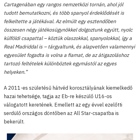
Cartagenában egy rangos nemzetközi tornán, ahol jól
tudott bemutatkozni, és több spanyol érdeklődését is
felkeltette a játékával. Az elmúlt egy esztendőben
összesen négy játékosügynökkel dolgoztunk együtt, nyolc
külföldi csapattal – köztük olaszokkal, spanyolokkal, így a
Real Madriddal is – tárgyaltunk, és alapvetően valamennyi
egyesület fogadta is volna a fiamat, de az átigazoláshoz
tartozó feltételek különböztek egymástól az egyes
helyeken.”
A 2011-es születésű hátvéd korosztályának kiemelkedő
hazai tehetsége, tagja az Eb-re készülő U16-os
válogatott keretének. Emellett az egy évvel ezelőtti
serdülő országos döntőben az All Star-csapatba is
bekerült.