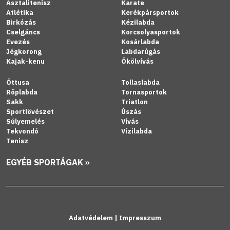
Asztalitenisz
Karate
Atlétika
Kerékpársportok
Birkózás
Kézilabda
Cselgáncs
Korcsolyasportok
Evezés
Kosárlabda
Jégkorong
Labdarúgás
Kajak-kenu
Ökölvívás
Öttusa
Tollaslabda
Röplabda
Tornasportok
Sakk
Triatlon
Sportlövészet
Úszás
Súlyemelés
Vívás
Tekvondó
Vízilabda
Tenisz
EGYÉB SPORTÁGAK »
Adatvédelem
|
Impresszum