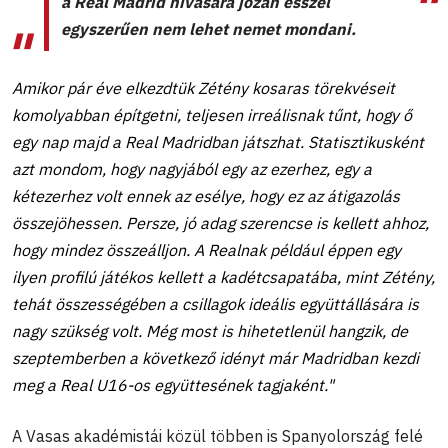
a Real Madrid hívására józan ésszel
egyszerűen nem lehet nemet mondani.
Amikor pár éve elkezdtük Zétény kosaras törekvéseit
komolyabban építgetni, teljesen irreálisnak tűnt, hogy ő
egy nap majd a Real Madridban játszhat. Statisztikusként
azt mondom, hogy nagyjából egy az ezerhez, egy a
kétezerhez volt ennek az esélye, hogy ez az átigazolás
összejöhessen. Persze, jó adag szerencse is kellett ahhoz,
hogy mindez összeálljon. A Realnak például éppen egy
ilyen profilú játékos kellett a kadétcsapatába, mint Zétény,
tehát összességében a csillagok ideális együttállására is
nagy szükség volt. Még most is hihetetlenül hangzik, de
szeptemberben a következő idényt már Madridban kezdi
meg a Real U16-os együttesének tagjaként."
A Vasas akadémistái közül többen is Spanyolország felé