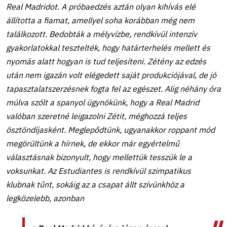
Real Madridot. A próbaedzés aztán olyan kihívás elé
állította a fiamat, amellyel soha korábban még nem
találkozott. Bedobták a mélyvízbe, rendkívül intenzív
gyakorlatokkal tesztelték, hogy határterhelés mellett és
nyomás alatt hogyan is tud teljesíteni. Zétény az edzés
után nem igazán volt elégedett saját produkciójával, de jó
tapasztalatszerzésnek fogta fel az egészet. Alig néhány óra
múlva szólt a spanyol ügynökünk, hogy
a Real Madrid
valóban szeretné leigazolni Zétit, méghozzá teljes
ösztöndíjasként. Meglepődtünk, ugyanakkor roppant mód
megörültünk a hírnek, de ekkor már egyértelmű
választásnak bizonyult, hogy mellettük tesszük le a
voksunkat. Az Estudiantes is rendkívül szimpatikus
klubnak tűnt, sokáig az a csapat állt szívünkhöz a
legközelebb, azonban