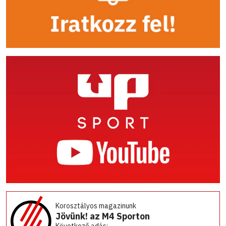
Korosztályos magazinunk
Jövünk! az M4 Sporton