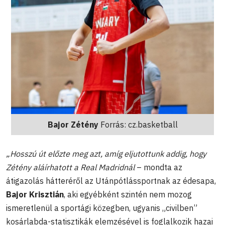
Bajor Zétény
Forrás: cz.basketball
„Hosszú út előzte meg azt, amíg eljutottunk addig, hogy
Zétény aláírhatott a Real Madridnál
– mondta az
átigazolás hátteréről az Utánpótlássportnak az édesapa,
Bajor Krisztián
, aki egyébként szintén nem mozog
ismeretlenül a sportági közegben, ugyanis „civilben”
kosárlabda-statisztikák elemzésével is foglalkozik hazai