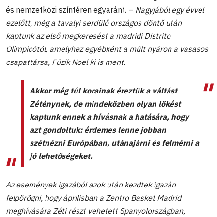
és nemzetközi színtéren egyaránt. –
Nagyjából egy évvel
ezelőtt, még a tavalyi serdülő országos döntő után
kaptunk az első megkeresést a madridi Distrito
Olímpicótól, amelyhez egyébként a múlt nyáron a vasasos
csapattársa, Füzik Noel ki is ment.
Akkor még túl korainak éreztük a váltást
Zéténynek, de mindeközben olyan lökést
kaptunk ennek a hívásnak a hatására, hogy
azt gondoltuk: érdemes lenne jobban
szétnézni Európában, utánajárni és felmérni a
jó lehetőségeket.
Az események igazából azok után kezdtek igazán
felpörögni, hogy áprilisban a Zentro Basket Madrid
meghívására Zéti részt vehetett Spanyolországban,