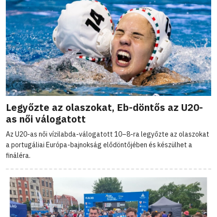
Legyőzte az olaszokat, Eb-döntős az U20-
as női válogatott
Az U20-as női vízilabda-válogatott 10–8-ra legyőzte az olaszokat
a portugáliai Európa-bajnokság elődöntőjében és készülhet a
fináléra.