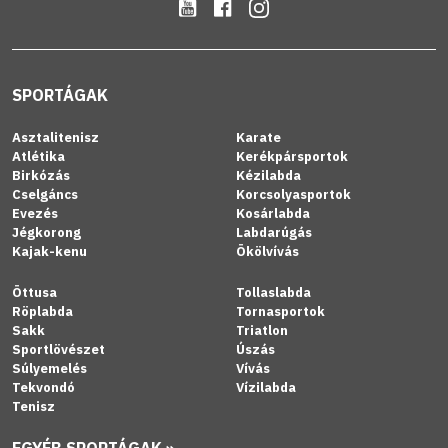
SPORTÁGAK
Asztalitenisz
Karate
Atlétika
Kerékpársportok
Birkózás
Kézilabda
Cselgáncs
Korcsolyasportok
Evezés
Kosárlabda
Jégkorong
Labdarúgás
Kajak-kenu
Ökölvívás
Öttusa
Tollaslabda
Röplabda
Tornasportok
Sakk
Triatlon
Sportlövészet
Úszás
Súlyemelés
Vívás
Tekvondó
Vízilabda
Tenisz
EGYÉB SPORTÁGAK »