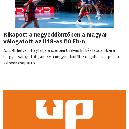
Kikapott a negyeddöntőben a magyar
válogatott az U18-as fiú Eb-n
Az 5-8. helyért folytatja a szerbiai U18-as fiú kézilabda Eb-n a
magyar válogatott, amely a negyeddöntőben .. góllal kikapott a
szlovén csapattól.