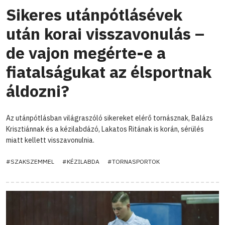
Sikeres utánpótlásévek
után korai visszavonulás –
de vajon megérte-e a
fiatalságukat az élsportnak
áldozni?
Az utánpótlásban világraszóló sikereket elérő tornásznak, Balázs
Krisztiánnak és a kézilabdázó, Lakatos Ritának is korán, sérülés
miatt kellett visszavonulnia.
#SZAKSZEMMEL
#KÉZILABDA
#TORNASPORTOK