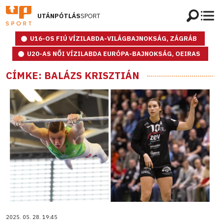
UTÁNPÓTLÁS
SPORT
U16-OS FIÚ VÍZILABDA-VILÁGBAJNOKSÁG, ZÁGRÁB
U20-AS NŐI VÍZILABDA EURÓPA-BAJNOKSÁG, OEIRAS
CÍMKE: BALÁZS KRISZTIÁN
2025. 05. 28. 19:45