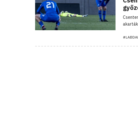
Csen
győz
Csenter
akarták
#LABDA