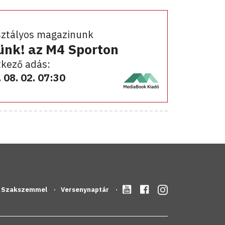
sztályos magazinunk
ünk! az M4 Sporton
kező adás:
 08. 02. 07:30
Szakszemmel
Versenynaptár