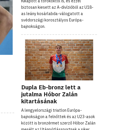
Kikapott a törököktől is, és ezzel
biztosan kiesett az A-divízióból az U18-
as leány kosárlabda-válogatott a
svédországi korosztályos Európa-
bajnokságon.
Dupla Eb-bronz lett a
jutalma Hóbor Zalán
kitartásának
A lengyelországi triatlon Európa-
bajnokságon a felnőttek és az U23-asok
között is bronzérmet szerző Hóbor Zalán
mesélt az Utánpótlássportnak a siker