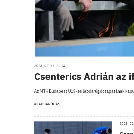
2023. 02. 16. 20:24
Csenterics Adrián az if
Az MTK Budapest U19-es labdarúgócsapatának kapusa, 
#LABDARÚGÁS
2023. 02