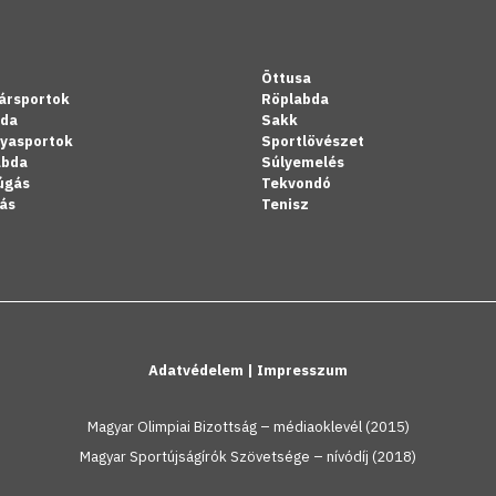
Öttusa
ársportok
Röplabda
bda
Sakk
lyasportok
Sportlövészet
abda
Súlyemelés
úgás
Tekvondó
ás
Tenisz
Adatvédelem
|
Impresszum
Magyar Olimpiai Bizottság – médiaoklevél (2015)
Magyar Sportújságírók Szövetsége – nívódíj (2018)