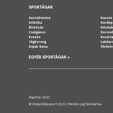
SPORTÁGAK
Asztalitenisz
Karate
Atlétika
Kerékp
Birkózás
Kézila
Cselgáncs
Korcso
Evezés
Kosárl
Jégkorong
Labdar
Kajak-kenu
Ökölvív
EGYÉB SPORTÁGAK »
Alapítva: 2011
© Utanpótlássport 2022 | Minden jog fenntartva.