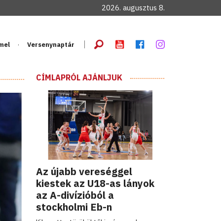
2026. augusztus 8.
mel
Versenynaptár
CÍMLAPRÓL AJÁNLJUK
Az újabb vereséggel
kiestek az U18-as lányok
az A-divízióból a
stockholmi Eb-n