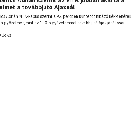
terics Adrián szerint az MTK jobban akarta a
elmet a továbbjutó Ajaxnál
ics Adrián MTK-kapus szerint a 92. percben büntetőt hibázó kék-fehére
 a győzelmet, mint az 1–0-s győzelemmel továbbjutó Ajax játékosai.
RÚGÁS