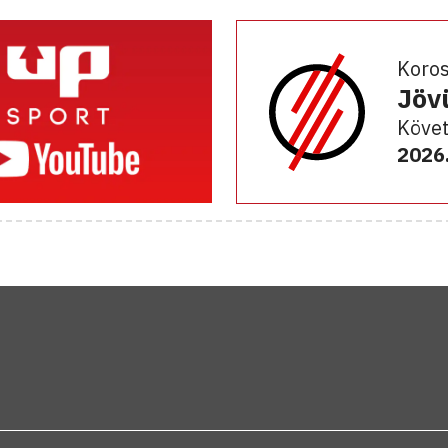
Koro
Jöv
Követ
2026.