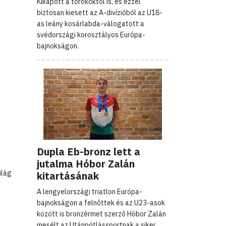
Kikapott a törököktől is, és ezzel
biztosan kiesett az A-divízióból az U18-
as leány kosárlabda-válogatott a
svédországi korosztályos Európa-
bajnokságon.
Dupla Eb-bronz lett a
jutalma Hóbor Zalán
ilág
kitartásának
A lengyelországi triatlon Európa-
bajnokságon a felnőttek és az U23-asok
között is bronzérmet szerző Hóbor Zalán
mesélt az Utánpótlássportnak a siker