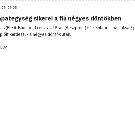
. 09. 09:05
apategység sikerei a fiú négyes döntőkben
as (PLER-Budapest) és az U18-as (Veszprém) fiú kézilabda-bajnokság 
plőit kérdeztük a négyes döntők után.
ABDA