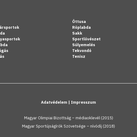
Öttusa
ársportok
Röplabda
bda
Sakk
lyasportok
Sportlövészet
abda
Súlyemelés
úgás
Tekvondó
ás
Tenisz
Adatvédelem
|
Impresszum
Magyar Olimpiai Bizottság – médiaoklevél (2015)
Magyar Sportújságírók Szövetsége – nívódíj (2018)