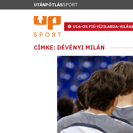
UTÁNPÓTLÁS
SPORT
U16-OS FIÚ VÍZILABDA-VILÁ
CÍMKE: DÉVÉNYI MILÁN