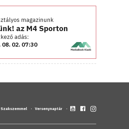
sztályos magazinunk
ünk! az M4 Sporton
kező adás:
 08. 02. 07:30
Szakszemmel
Versenynaptár