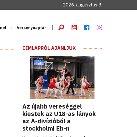
2026. augusztus 8.
mel
Versenynaptár
CÍMLAPRÓL AJÁNLJUK
Az újabb vereséggel
kiestek az U18-as lányok
az A-divízióból a
stockholmi Eb-n