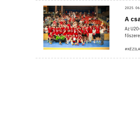
2025. 06
A cs
Az U20-
főszere
#KÉZIL