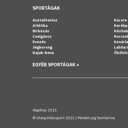
SPORTÁGAK
Asztalitenisz
Karate
Atlétika
Kerékp
Birkózás
Kézila
Cselgáncs
Korcso
Evezés
Kosárl
Jégkorong
Labdar
Kajak-kenu
Ökölvív
EGYÉB SPORTÁGAK »
Alapítva: 2011
© Utanpótlássport 2022 | Minden jog fenntartva.