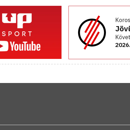
Koro
Jöv
Követ
2026.