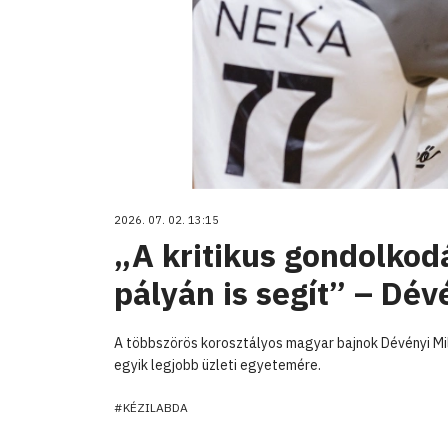
2026. 07. 02. 13:15
„A kritikus gondolko
pályán is segít” – Dév
A többszörös korosztályos magyar bajnok Dévényi Milá
egyik legjobb üzleti egyetemére.
#KÉZILABDA