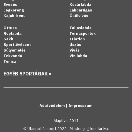
Evezés
Kosárlabda
Jégkorong
Labdarúgás
Kajak-kenu
Ökölvívás
Öttusa
Tollaslabda
Röplabda
Tornasportok
Sakk
Triatlon
Sportlövészet
Úszás
Súlyemelés
Vívás
Tekvondó
Vízilabda
Tenisz
EGYÉB SPORTÁGAK »
Adatvédelem
|
Impresszum
Alapítva: 2011
© Utanpótlássport 2022 | Minden jog fenntartva.