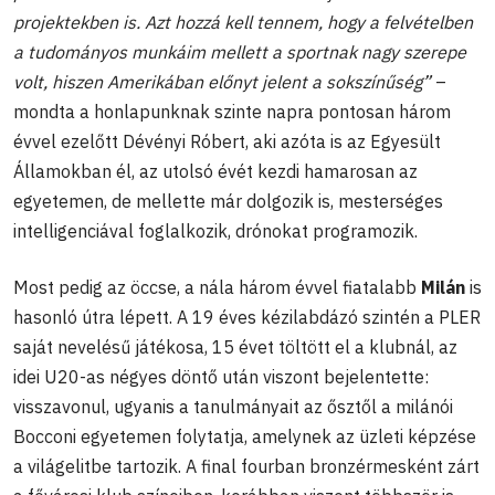
projektekben is. Azt hozzá kell tennem, hogy a felvételben
a tudományos munkáim mellett a sportnak nagy szerepe
volt, hiszen Amerikában előnyt jelent a sokszínűség”
–
mondta a honlapunknak szinte napra pontosan három
évvel ezelőtt Dévényi Róbert, aki azóta is az Egyesült
Államokban él, az utolsó évét kezdi hamarosan az
egyetemen, de mellette már dolgozik is, mesterséges
intelligenciával foglalkozik, drónokat programozik.
Most pedig az öccse, a nála három évvel fiatalabb
Milán
is
hasonló útra lépett. A 19 éves kézilabdázó szintén a PLER
saját nevelésű játékosa, 15 évet töltött el a klubnál, az
idei U20-as négyes döntő után viszont bejelentette:
visszavonul, ugyanis a tanulmányait az ősztől a milánói
Bocconi egyetemen folytatja, amelynek az üzleti képzése
a világelitbe tartozik. A final fourban bronzérmesként zárt