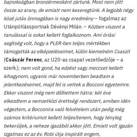
bajnokságban bronzérmesként zártunk. Most nem jött
össze az arany, de emiatt nem keseregtünk. A legjobb négy
közé jutás önmagában is nagy eredmény
– fogalmaz az
Utánpótlássportnak Dévényi Milán. –
Közben viszont a
tanulással is sokat kellett foglalkoznom. Ami óriási
segítség volt, hogy a PLER-ben teljes mértékben
támogatták az elképzeléseimet, külön kiemelném Csaszit
(
Császár Ferenc
, az U20-as csapat vezetőedzője – a
szerk.);
nem volt gond, ha edzést vagy meccset kellett
kihagynom, ugyanis már novemberben beadtam a
jelentkezésemet, majd fel is vettek a Bocconi egyetemre.
Ekkor viszont még nem dőlhettem hátra: két éve
elkezdtem a nemzetközi érettségi rendszert, amiben idén
végeztem, a Bocconira való felvételem után pedig még
számos kritériumot kellett teljesítenem, hogy tényleg
bekerüljek, a neheze igazából akkor jött. Emiatt volt igazán
izgalmas ez az év. Robi útja inspirált engem,