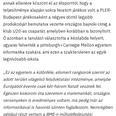
annak ellenére köszönt el az élsporttól, hogy a
teljesítménye alapján sokra hivatott játékos volt, a PLER-
Budapest játékosaként a négyes döntő legjobb
produkcióját bemutatva vezette országos bajnoki címig a
klub U20-as csapatát, amelyben korábban is bizonyított.
Ő azonban a tanulást választotta a kézilabda helyett,
ugyanis felvették a pittsburgh-i Carnegie Mellon egyetem
informatika szakára, ami ezen a szakterületen az egyik
legnívósabb iskola.
„Ez az egyetem a különféle, elismert rangsorok szerint az
adott terület világelső felsőoktatási intézménye, amelybe
Európából évente csak két-három fiatalt vesznek fel.
Egészen kiskorom óta szeretem a matematikát, országos
versenyeken is eredményes voltam, ma pedig már az
informatikával is hasonló szinten foglalkozom. Nemrégiben
például részt vettem a BME-n műholdfejlesztési