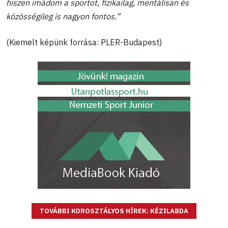
hiszen imádom a sportot, fizikailag, mentálisan és
közösségileg is nagyon fontos
.
”
(Kiemelt képünk forrása: PLER-Budapest)
TOVÁBBI KOROSZTÁLYOS HÍREK: KÉZILABDA