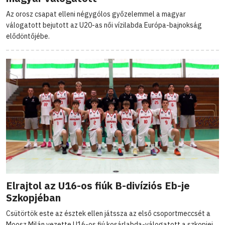
Az orosz csapat elleni négygólos győzelemmel a magyar
válogatott bejutott az U20-as női vízilabda Európa-bajnokság
elődöntőjébe.
Elrajtol az U16-os fiúk B-divíziós Eb-je
Szkopjéban
Csütörtök este az észtek ellen játssza az első csoportmeccsét a
Moosz Milán vezette U16-os fiú kosárlabda-válogatott a szkopjei