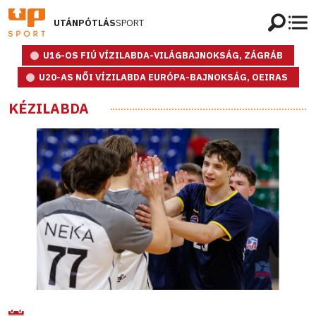
UTÁNPÓTLÁS
SPORT
U16-OS FIÚ VÍZILABDA-VILÁGBAJNOKSÁG, ZÁGRÁB
U20-AS NŐI VÍZILABDA EURÓPA-BAJNOKSÁG, OEIRAS
KÉZILABDA