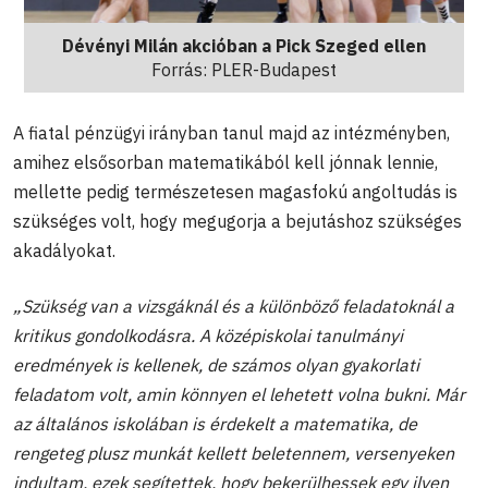
Dévényi Milán akcióban a Pick Szeged ellen
Forrás: PLER-Budapest
A fiatal pénzügyi irányban tanul majd az intézményben,
amihez elsősorban matematikából kell jónnak lennie,
mellette pedig természetesen magasfokú angoltudás is
szükséges volt, hogy megugorja a bejutáshoz szükséges
akadályokat.
„Szükség van a vizsgáknál és a különböző feladatoknál a
kritikus gondolkodásra. A középiskolai tanulmányi
eredmények is kellenek, de számos olyan gyakorlati
feladatom volt, amin könnyen el lehetett volna bukni. Már
az általános iskolában is érdekelt a matematika, de
rengeteg plusz munkát kellett beletennem, versenyeken
indultam, ezek segítettek, hogy bekerülhessek egy ilyen