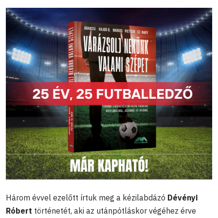
Három évvel ezelőtt írtuk meg a kézilabdázó
Dévényi
Róbert
történetét, aki az utánpótláskor végéhez érve