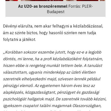
Az U20-as bronzéremmel
Forrás: PLER-
Budapest
Dévényi elárulta, nem akar felhagyni a kézilabdázással,
ám az szinte biztos, hogy hasonló szinten nem tudja
folytatni a játékot.
„Korábban sokszor eszembe jutott, hogy ez-e a legjobb
döntés, mi lenne, ha a profi kézilabdázóként folytatnám,
hiszen ebbe is rengeteg munkát tettem bele. A tanulást
választottam, ugyanis mindenképp az üzleti életben
szeretnék elhelyezkedni majd, szívesen lennék például
pénzügyi elemző. Az egyetemen három éves lesz az
alapképzés, közgazdaságtant, pénzügyet és gazdasági
pszichológiát hallgatok majd. De szeretnék tovább kézizni,
igyekszem csapatot találni magamnak Olaszországban,