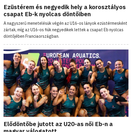
Ezüstérem és negyedik hely a korosztályos
csapat Eb-k nyolcas döntőiben
A nagyszerű menetelésük végén az U16-os lányok ezüstérmesként
zártak, míg az U16-os fiúk negyedikek lettek a csapat Eb nyolcas
döntőjében Franciaországban.
Elődöntőbe jutott az U20-as női Eb-n a
magyar válogatott