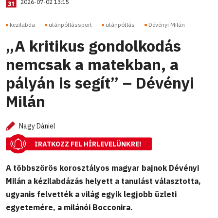
2026-07-02 13:15
kezilabda
utánpótlássport
utánpótlás
Dévényi Milán
„A kritikus gondolkodás
nemcsak a matekban, a
pályán is segít” – Dévényi
Milán
Nagy Dániel
IRATKOZZ FEL HÍRLEVELÜNKRE!
A többszörös korosztályos magyar bajnok Dévényi
Milán a kézilabdázás helyett a tanulást választotta,
ugyanis felvették a világ egyik legjobb üzleti
egyetemére, a milánói Bocconira.