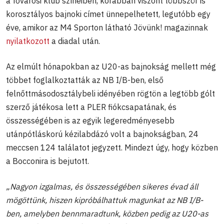
a fővárosi klub színeiben, korábban viszont többször is
korosztályos bajnoki címet ünnepelhetett, legutóbb egy
éve, amikor az M4 Sporton látható Jövünk! magazinnak
nyilatkozott
a diadal után.
Az elmúlt hónapokban az U20-as bajnokság mellett még
többet foglalkoztatták az NB I/B-ben, első
felnőttmásodosztálybeli idényében rögtön a legtöbb gólt
szerző játékosa lett a PLER fiókcsapatának, és
összességében is az egyik legeredményesebb
utánpótláskorú kézilabdázó volt a bajnokságban, 24
meccsen 124 találatot jegyzett. Mindezt úgy, hogy közben
a Bocconira is bejutott.
„Nagyon izgalmas, és összességében sikeres évad áll
mögöttünk, hiszen kipróbálhattuk magunkat az NB I/B-
ben, amelyben bennmaradtunk, közben pedig az U20-as