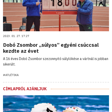
2023. 01. 27. 17:27
Dobó Zsombor „súlyos” egyéni csúccsal
kezdte az évet
A 16 éves Dobó Zsombor szezonnyitó súlylökése a vártnál is jobban
sikerült.
#ATLÉTIKA
CÍMLAPRÓL AJÁNLJUK