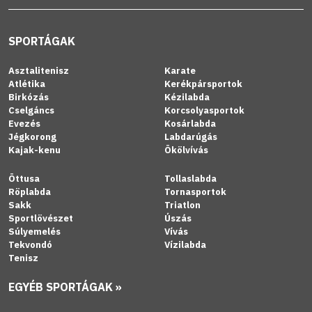
SPORTÁGAK
Asztalitenisz
Karate
Atlétika
Kerékpársportok
Birkózás
Kézilabda
Cselgáncs
Korcsolyasportok
Evezés
Kosárlabda
Jégkorong
Labdarúgás
Kajak-kenu
Ökölvívás
Öttusa
Tollaslabda
Röplabda
Tornasportok
Sakk
Triatlon
Sportlövészet
Úszás
Súlyemelés
Vívás
Tekvondó
Vízilabda
Tenisz
EGYÉB SPORTÁGAK »