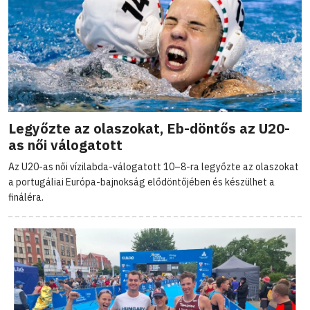
Legyőzte az olaszokat, Eb-döntős az U20-
as női válogatott
Az U20-as női vízilabda-válogatott 10–8-ra legyőzte az olaszokat
a portugáliai Európa-bajnokság elődöntőjében és készülhet a
fináléra.