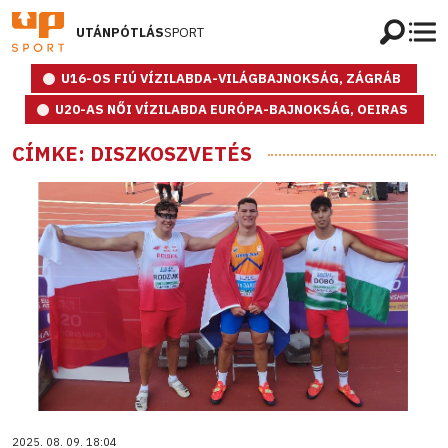
UTÁNPÓTLÁS
SPORT
U16-OS FIÚ VÍZILABDA-VILÁGBAJNOKSÁG, ZÁGRÁB
U20-AS NŐI VÍZILABDA EURÓPA-BAJNOKSÁG, OEIRAS
CÍMKE: DISZKOSZVETÉS
2025. 08. 09. 18:04