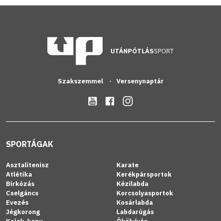
UTÁNPÓTLÁS
SPORT
Szakszemmel
Versenynaptár
SPORTÁGAK
Asztalitenisz
Karate
Atlétika
Kerékpársportok
Birkózás
Kézilabda
Cselgáncs
Korcsolyasportok
Evezés
Kosárlabda
Jégkorong
Labdarúgás