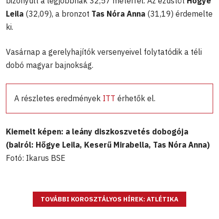
bizonyult a legjobbnak 32,57 méterrel. Az ezüstöt
Hőgye
Leila
(32,09), a bronzot
Tas Nóra Anna
(31,19) érdemelte
ki.
Vasárnap a gerelyhajítók versenyeivel folytatódik a téli
dobó magyar bajnokság.
A részletes eredmények
ITT
érhetők el.
Kiemelt képen: a leány diszkoszvetés dobogója
(balról: Hőgye Leila, Keserű Mirabella, Tas Nóra Anna)
Fotó: Ikarus BSE
TOVÁBBI KOROSZTÁLYOS HÍREK: ATLÉTIKA