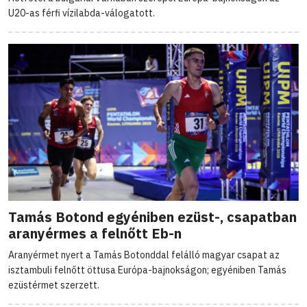
U20-as férfi vízilabda-válogatott.
Tamás Botond egyéniben ezüst-, csapatban
aranyérmes a felnőtt Eb-n
Aranyérmet nyert a Tamás Botonddal felálló magyar csapat az
isztambuli felnőtt öttusa Európa-bajnokságon; egyéniben Tamás
ezüstérmet szerzett.