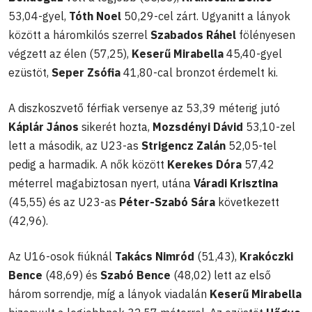
53,04-gyel,
Tóth Noel
50,29-cel zárt. Ugyanitt a lányok
között a háromkilós szerrel
Szabados Ráhel
fölényesen
végzett az élen (57,25),
Keserű Mirabella
45,40-gyel
ezüstöt,
Seper Zsófia
41,80-cal bronzot érdemelt ki.
A diszkoszvető férfiak versenye az 53,39 méterig jutó
Káplár János
sikerét hozta,
Mozsdényi Dávid
53,10-zel
lett a második, az U23-as
Strigencz Zalán
52,05-tel
pedig a harmadik. A nők között
Kerekes Dóra
57,42
méterrel magabiztosan nyert, utána
Váradi Krisztina
(45,55) és az U23-as
Péter-Szabó Sára
következett
(42,96).
Az U16-osok fiúknál
Takács Nimród
(51,43),
Krakóczki
Bence
(48,69) és
Szabó Bence
(48,02) lett az első
három sorrendje, míg a lányok viadalán
Keserű Mirabella