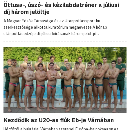
Öttusa-, úszó- és kézilabdatréner a júliusi
díj három jelöltje
A Magyar Edzők Társasága és az Utanpotlassport.hu
szerkesztősége alkotta kuratórium megnevezte A hónap
utánpótlásedzője díj júliusi kiírásának három jelöltjét.
Kezdődik az U20-as fiúk Eb-je Várnában
Hétfőtől a bulgáriai Várnában szerepel Európa-bajnokságon az