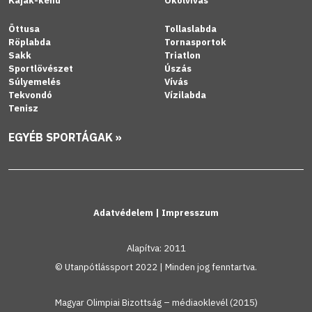
Kajak-kenu
Ökölvívás
Öttusa
Tollaslabda
Röplabda
Tornasportok
Sakk
Triatlon
Sportlövészet
Úszás
Súlyemelés
Vívás
Tekvondó
Vízilabda
Tenisz
EGYÉB SPORTÁGAK »
Adatvédelem
|
Impresszum
Alapítva: 2011
© Utanpótlássport 2022 | Minden jog fenntartva.
Magyar Olimpiai Bizottság – médiaoklevél (2015)