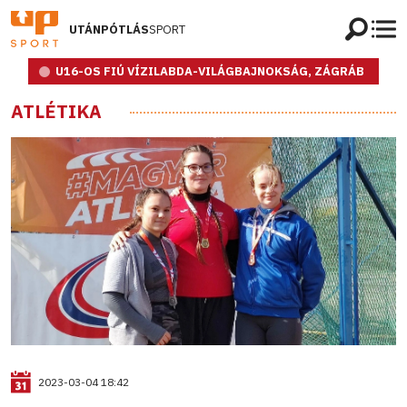
UTÁNPÓTLÁS
SPORT
U16-OS FIÚ VÍZILABDA-VILÁGBAJNOKSÁG, ZÁGRÁB
ATLÉTIKA
2023-03-04 18:42