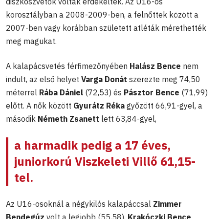
diszkoszvetők voltak érdekeltek. Az U16-os
korosztályban a 2008-2009-ben, a felnőttek között a
2007-ben vagy korábban született atléták mérethették
meg magukat.
A kalapácsvetés férfimezőnyében
Halász Bence
nem
indult, az első helyet
Varga Donát
szerezte meg 74,50
méterrel
Rába Dániel
(72,53) és
Pásztor Bence
(71,99)
előtt. A nők között
Gyurátz Réka
győzött 66,91-gyel, a
második
Németh Zsanett
lett 63,84-gyel,
a harmadik pedig a 17 éves,
juniorkorú
Viszkeleti Villő
61,15-
tel.
Az U16-osoknál a négykilós kalapáccsal
Zimmer
Bendegúz
volt a legjobb (55,58),
Krakóczki Bence