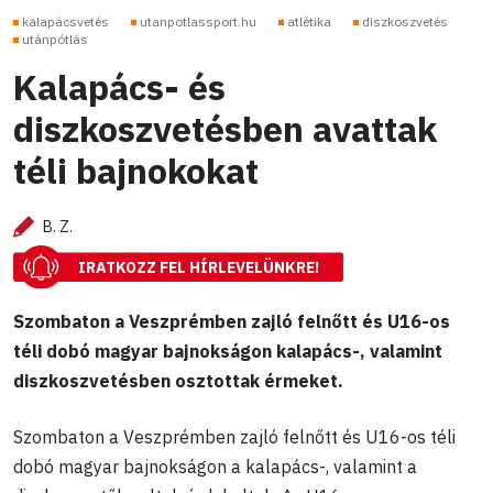
kalapácsvetés
utanpotlassport.hu
atlétika
diszkoszvetés
utánpótlás
Kalapács- és
diszkoszvetésben avattak
téli bajnokokat
B. Z.
IRATKOZZ FEL HÍRLEVELÜNKRE!
Szombaton a Veszprémben zajló felnőtt és U16-os
téli dobó magyar bajnokságon kalapács-, valamint
diszkoszvetésben osztottak érmeket.
Szombaton a Veszprémben zajló felnőtt és U16-os téli
dobó magyar bajnokságon a kalapács-, valamint a