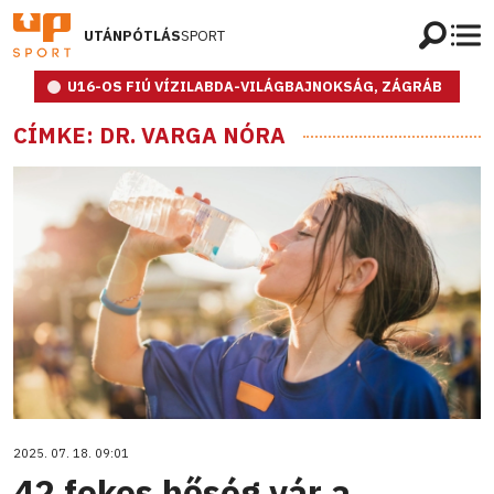
UTÁNPÓTLÁS
SPORT
U16-OS FIÚ VÍZILABDA-VILÁGBAJNOKSÁG, ZÁGRÁB
CÍMKE: DR. VARGA NÓRA
2025. 07. 18. 09:01
42 fokos hőség vár a