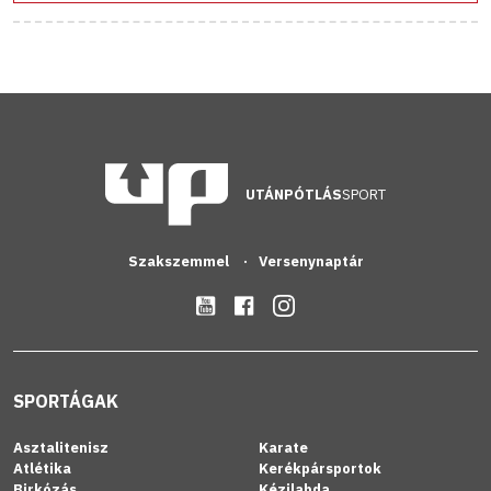
UTÁNPÓTLÁS
SPORT
Szakszemmel
Versenynaptár
SPORTÁGAK
Asztalitenisz
Karate
Atlétika
Kerékpársportok
Birkózás
Kézilabda