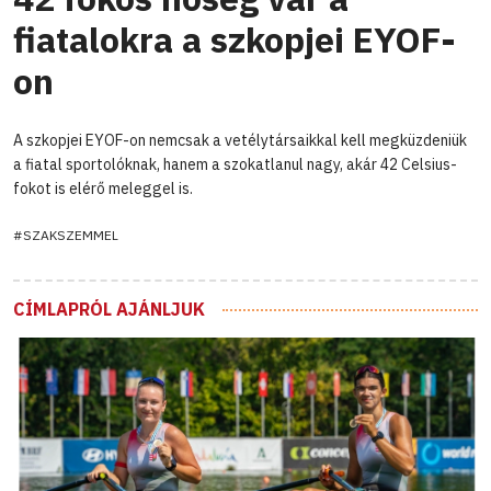
fiatalokra a szkopjei EYOF-
on
A szkopjei EYOF-on nemcsak a vetélytársaikkal kell megküzdeniük
a fiatal sportolóknak, hanem a szokatlanul nagy, akár 42 Celsius-
fokot is elérő meleggel is.
#SZAKSZEMMEL
CÍMLAPRÓL AJÁNLJUK