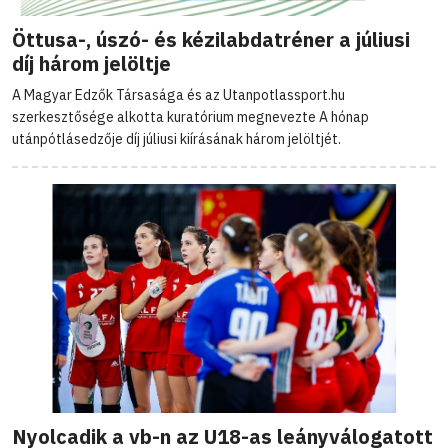
Öttusa-, úszó- és kézilabdatréner a júliusi
díj három jelöltje
A Magyar Edzők Társasága és az Utanpotlassport.hu
szerkesztősége alkotta kuratórium megnevezte A hónap
utánpótlásedzője díj júliusi kiírásának három jelöltjét.
Nyolcadik a vb-n az U18-as leányválogatott