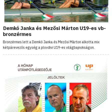
Demkó Janka és Mezősi Márton U19-es vb-
bronzérmes
Bronzérmes lett a Demkó Janka és Mezősi Márton alkotta mix
kétpárevezős egység a plovdivi U19-es világbajnokságon.