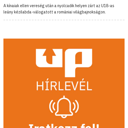
A kínaiak ellen vereség után a nyolcadik helyen zárt az U18-as
leány kézilabda-válogatott a romániai világbajnokságon.