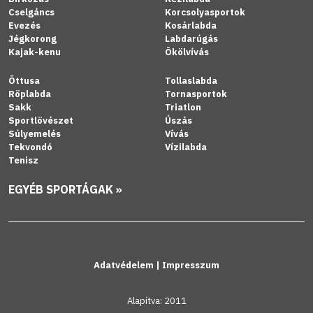
Cselgáncs
Korcsolyasportok
Evezés
Kosárlabda
Jégkorong
Labdarúgás
Kajak-kenu
Ökölvívás
Öttusa
Tollaslabda
Röplabda
Tornasportok
Sakk
Triatlon
Sportlövészet
Úszás
Súlyemelés
Vívás
Tekvondó
Vízilabda
Tenisz
EGYÉB SPORTÁGAK »
Adatvédelem
|
Impresszum
Alapítva: 2011