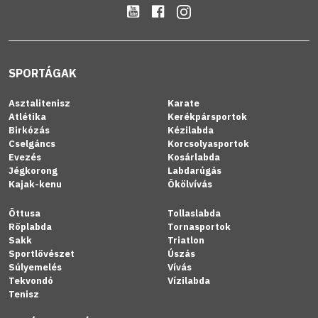
SPORTÁGAK
Asztalitenisz
Karate
Atlétika
Kerékpársportok
Birkózás
Kézilabda
Cselgáncs
Korcsolyasportok
Evezés
Kosárlabda
Jégkorong
Labdarúgás
Kajak-kenu
Ökölvívás
Öttusa
Tollaslabda
Röplabda
Tornasportok
Sakk
Triatlon
Sportlövészet
Úszás
Súlyemelés
Vívás
Tekvondó
Vízilabda
Tenisz