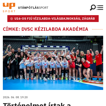
UTÁNPÓTLÁS
SPORT
U16-OS FIÚ VÍZILABDA-VILÁGBAJNOKSÁG, ZÁGRÁB
CÍMKE: DVSC KÉZILABDA AKADÉMIA
2026. 06. 08. 19:20
Történelmet írtak a