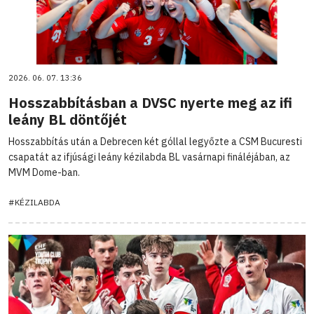
2026. 06. 07. 13:36
Hosszabbításban a DVSC nyerte meg az ifi
leány BL döntőjét
Hosszabbítás után a Debrecen két góllal legyőzte a CSM Bucuresti
csapatát az ifjúsági leány kézilabda BL vasárnapi fináléjában, az
MVM Dome-ban.
#KÉZILABDA