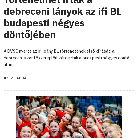
debreceni lányok az ifi BL
budapesti négyes
döntőjében
A DVSC nyerte az ifi leány BL történetének első kiírását; a
debreceni siker főszereplőit kérdeztük a budapesti négyes döntő
után.
#KÉZILABDA