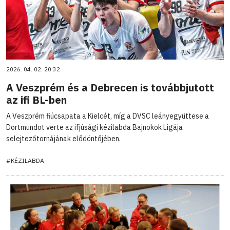
2026. 04. 02. 20:32
A Veszprém és a Debrecen is továbbjutott
az ifi BL-ben
A Veszprém fiúcsapata a Kielcét, míg a DVSC leányegyüttese a
Dortmundot verte az ifjúsági kézilabda Bajnokok Ligája
selejtezőtornájának elődöntőjében.
#KÉZILABDA