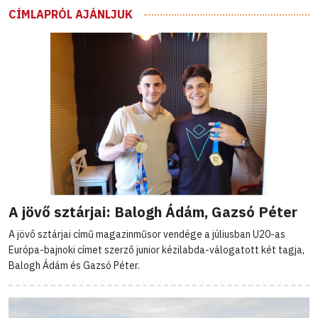
CÍMLAPRÓL AJÁNLJUK
A jövő sztárjai: Balogh Ádám, Gazsó Péter
A jövő sztárjai című magazinműsor vendége a júliusban U20-as
Európa-bajnoki címet szerző junior kézilabda-válogatott két tagja,
Balogh Ádám és Gazsó Péter.