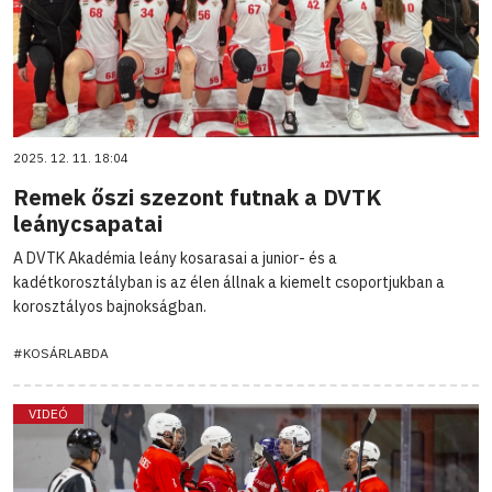
2025. 12. 11. 18:04
Remek őszi szezont futnak a DVTK
leánycsapatai
A DVTK Akadémia leány kosarasai a junior- és a
kadétkorosztályban is az élen állnak a kiemelt csoportjukban a
korosztályos bajnokságban.
#KOSÁRLABDA
VIDEÓ