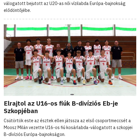
válogatott bejutott az U20-as női vízilabda Európa-bajnokság
elődöntőjébe.
Elrajtol az U16-os fiúk B-divíziós Eb-je
Szkopjéban
Csütörtök este az észtek ellen játssza az első csoportmeccsét a
Moosz Milán vezette U16-os fiú kosárlabda-válogatott a szkopjei
B-dívíziós Európa-bajnokságon.