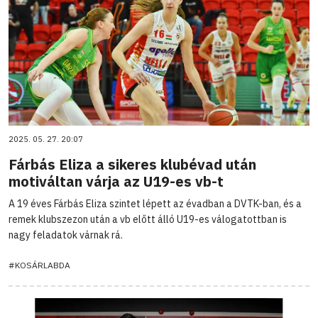
2025. 05. 27. 20:07
Fárbás Eliza a sikeres klubévad után
motiváltan várja az U19-es vb-t
A 19 éves Fárbás Eliza szintet lépett az évadban a DVTK-ban, és a
remek klubszezon után a vb előtt álló U19-es válogatottban is
nagy feladatok várnak rá.
#KOSÁRLABDA