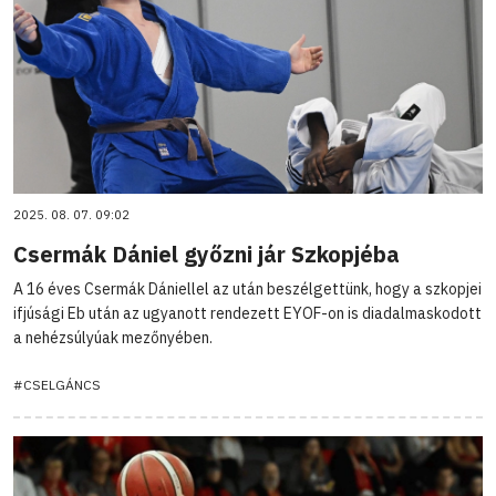
2025. 08. 07. 09:02
Csermák Dániel győzni jár Szkopjéba
A 16 éves Csermák Dániellel az után beszélgettünk, hogy a szkopjei
ifjúsági Eb után az ugyanott rendezett EYOF-on is diadalmaskodott
a nehézsúlyúak mezőnyében.
#CSELGÁNCS