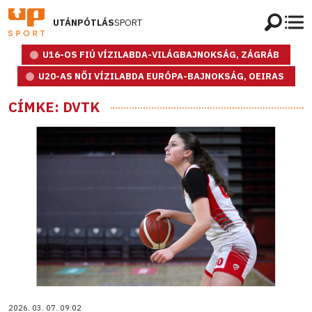
UTÁNPÓTLÁS
SPORT
U16-OS FIÚ VÍZILABDA-VILÁGBAJNOKSÁG, ZÁGRÁB
U20-AS NŐI VÍZILABDA EURÓPA-BAJNOKSÁG, OEIRAS
CÍMKE: DVTK
2026. 03. 07. 09:02