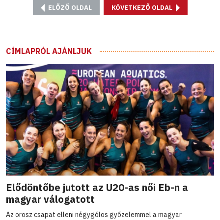
ELŐZŐ OLDAL
KÖVETKEZŐ OLDAL
CÍMLAPRÓL AJÁNLJUK
Elődöntőbe jutott az U20-as női Eb-n a
magyar válogatott
Az orosz csapat elleni négygólos győzelemmel a magyar