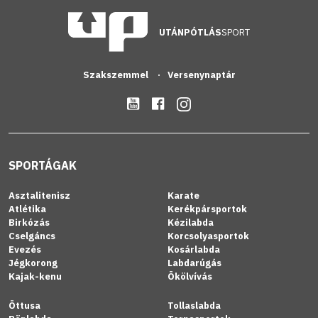
UTÁNPÓTLÁS
SPORT
Szakszemmel
Versenynaptár
SPORTÁGAK
Asztalitenisz
Karate
Atlétika
Kerékpársportok
Birkózás
Kézilabda
Cselgáncs
Korcsolyasportok
Evezés
Kosárlabda
Jégkorong
Labdarúgás
Kajak-kenu
Ökölvívás
Öttusa
Tollaslabda