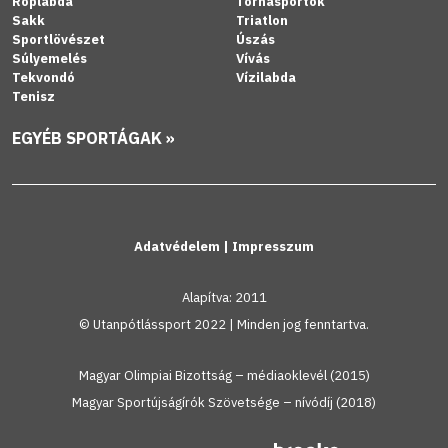
Röplabda
Tornasportok
Sakk
Triatlon
Sportlövészet
Úszás
Súlyemelés
Vívás
Tekvondó
Vízilabda
Tenisz
EGYÉB SPORTÁGAK »
Adatvédelem
|
Impresszum
Alapítva: 2011
© Utanpótlássport 2022 | Minden jog fenntartva.
Magyar Olimpiai Bizottság – médiaoklevél (2015)
Magyar Sportújságírók Szövetsége – nívódíj (2018)