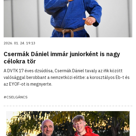
2026. 01. 24. 19:13
Csermák Dániel immár juniorként is nagy
célokra tör
A DVTK 17 éves dzsúdósa, Csermák Dániel tavaly az ifik között
valósággal berobbant a nemzetközi elitbe: a korosztályos Eb-t és
az EYOF-ot is megnyerte.
#CSELGÁNCS