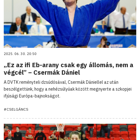
2025. 06. 30. 20:50
„Ez az ifi Eb-arany csak egy állomás, nem a
végcél” – Csermák Dániel
A DVTK reményteli dzsúdósával, Csermák Dániellel az után
beszélgettünk, hogy a nehézsúlyúak között megnyerte a szkopjei
ifjúsági Európa-bajnokságot.
#CSELGÁNCS