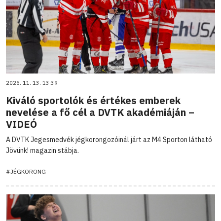
2025. 11. 13. 13:39
Kiváló sportolók és értékes emberek
nevelése a fő cél a DVTK akadémiáján –
VIDEÓ
A DVTK Jegesmedvék jégkorongozóinál járt az M4 Sporton látható
Jövünk! magazin stábja.
#JÉGKORONG