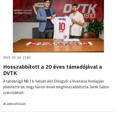
2025. 05. 24. 11:40
Hosszabbított a 20 éves támadójával a
DVTK
A labdarúgó NB I 6. helyén álló Diósgyőr a hivatalos honlapján
jelentette be, hogy három évvel meghosszabbította Jurek Gábor
szerződését.
#LABDARÚGÁS