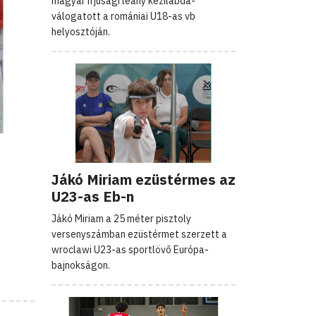
magyar ifjúsági leány kézilabda-
válogatott a romániai U18-as vb
helyosztóján.
Jákó Miriam ezüstérmes az
U23-as Eb-n
Jákó Miriam a 25 méter pisztoly
versenyszámban ezüstérmet szerzett a
wroclawi U23-as sportlövő Európa-
bajnokságon.