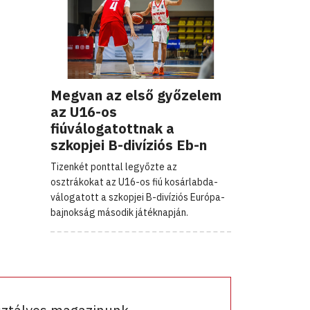
Megvan az első győzelem
az U16-os
fiúválogatottnak a
szkopjei B-divíziós Eb-n
Tizenkét ponttal legyőzte az
osztrákokat az U16-os fiú kosárlabda-
válogatott a szkopjei B-divíziós Európa-
bajnokság második játéknapján.