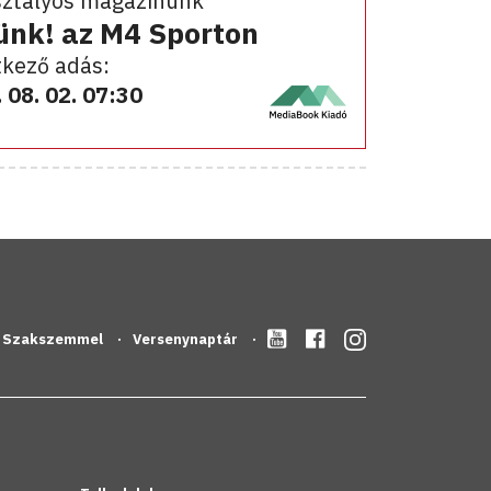
sztályos magazinunk
ünk! az M4 Sporton
kező adás:
 08. 02. 07:30
Szakszemmel
Versenynaptár