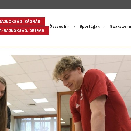
GBAJNOKSÁG, ZÁGRÁB
Összes hír
Sportágak
Szakszem
PA-BAJNOKSÁG, OEIRAS