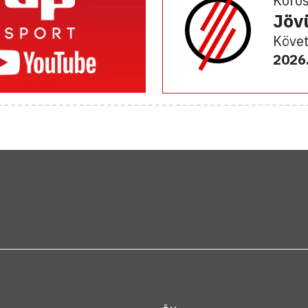
Koro
Jöv
Követ
2026.