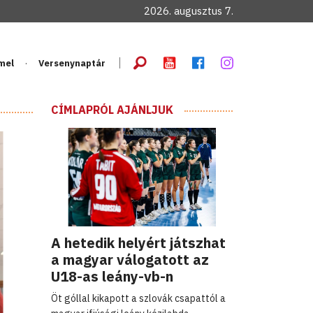
2026. augusztus 7.
mel
Versenynaptár
CÍMLAPRÓL AJÁNLJUK
A hetedik helyért játszhat
a magyar válogatott az
U18-as leány-vb-n
Öt góllal kikapott a szlovák csapattól a