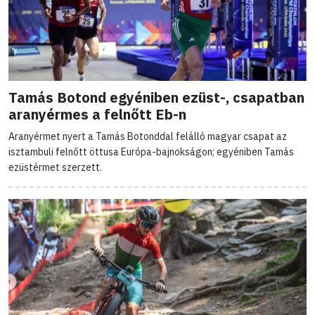
Tamás Botond egyéniben ezüst-, csapatban
aranyérmes a felnőtt Eb-n
Aranyérmet nyert a Tamás Botonddal felálló magyar csapat az
isztambuli felnőtt öttusa Európa-bajnokságon; egyéniben Tamás
ezüstérmet szerzett.