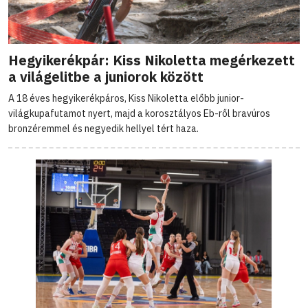
Hegyikerékpár: Kiss Nikoletta megérkezett
a világelitbe a juniorok között
A 18 éves hegyikerékpáros, Kiss Nikoletta előbb junior-
világkupafutamot nyert, majd a korosztályos Eb-ről bravúros
bronzéremmel és negyedik hellyel tért haza.