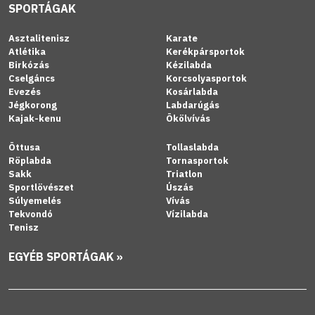
SPORTÁGAK
Asztalitenisz
Karate
Atlétika
Kerékpársportok
Birkózás
Kézilabda
Cselgáncs
Korcsolyasportok
Evezés
Kosárlabda
Jégkorong
Labdarúgás
Kajak-kenu
Ökölvívás
Öttusa
Tollaslabda
Röplabda
Tornasportok
Sakk
Triatlon
Sportlövészet
Úszás
Súlyemelés
Vívás
Tekvondó
Vízilabda
Tenisz
EGYÉB SPORTÁGAK »