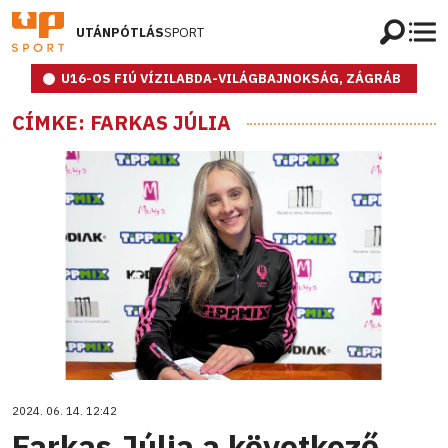
UTÁNPÓTLÁS
SPORT
U16-OS FIÚ VÍZILABDA-VILÁGBAJNOKSÁG, ZÁGRÁB
CÍMKE: FARKAS JÚLIA
2024. 06. 14. 12:42
Farkas Júlia a következő