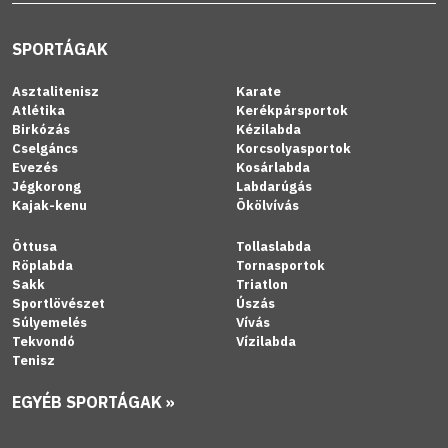
SPORTÁGAK
Asztalitenisz
Karate
Atlétika
Kerékpársportok
Birkózás
Kézilabda
Cselgáncs
Korcsolyasportok
Evezés
Kosárlabda
Jégkorong
Labdarúgás
Kajak-kenu
Ökölvívás
Öttusa
Tollaslabda
Röplabda
Tornasportok
Sakk
Triatlon
Sportlövészet
Úszás
Súlyemelés
Vívás
Tekvondó
Vízilabda
Tenisz
EGYÉB SPORTÁGAK »