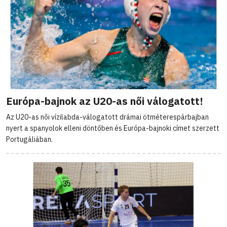
Európa-bajnok az U20-as női válogatott!
Az U20-as női vízilabda-válogatott drámai ötméterespárbajban
nyert a spanyolok elleni döntőben és Európa-bajnoki címet szerzett
Portugáliában.