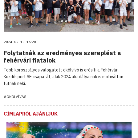
2024. 02. 10. 16:20
Folytatnák az eredményes szereplést a
fehérvári fiatalok
Több korosztályos válogatott ökölvívó is erősíti a Fehérvár
Küzdősport SE csapatát, akik 2024 akadályainak is motiváltan
futnak neki.
#ÖKÖLVÍVÁS
CÍMLAPRÓL AJÁNLJUK