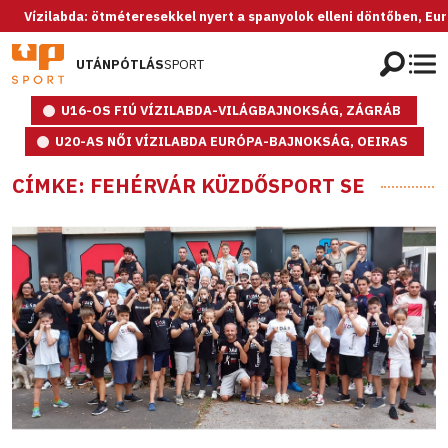
ilabda: ötméteresekkel nyert a spanyolok elleni döntőben, Európa-ba
UTÁNPÓTLÁS
SPORT
U16-OS FIÚ VÍZILABDA-VILÁGBAJNOKSÁG, ZÁGRÁB
U20-AS NŐI VÍZILABDA EURÓPA-BAJNOKSÁG, OEIRAS
CÍMKE: FEHÉRVÁR KÜZDŐSPORT SE