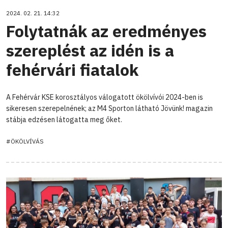
2024. 02. 21. 14:32
Folytatnák az eredményes
szereplést az idén is a
fehérvári fiatalok
A Fehérvár KSE korosztályos válogatott ökölvívói 2024-ben is
sikeresen szerepelnének; az M4 Sporton látható Jövünk! magazin
stábja edzésen látogatta meg őket.
#ÖKÖLVÍVÁS