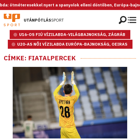
eresekkel nyert a spanyolok elleni döntőben, Európa-bajnok az U20-a
UTÁNPÓTLÁS
SPORT
U16-OS FIÚ VÍZILABDA-VILÁGBAJNOKSÁG, ZÁGRÁB
U20-AS NŐI VÍZILABDA EURÓPA-BAJNOKSÁG, OEIRAS
CÍMKE: FIATALPERCEK