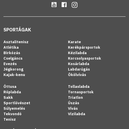
SPORTÁGAK
Asztalitenisz
Karate
Atlétika
Kerékpársportok
Birkózás
Kézilabda
Cselgáncs
Korcsolyasportok
Evezés
Kosárlabda
Jégkorong
Labdarúgás
Kajak-kenu
Ökölvívás
Öttusa
Tollaslabda
Röplabda
Tornasportok
Sakk
Triatlon
Sportlövészet
Úszás
Súlyemelés
Vívás
Tekvondó
Vízilabda
Tenisz