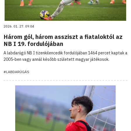
2026. 01. 27. 09:04
Három gól, három assziszt a fiataloktól az
NB I 19. fordulójában
A labdarúgó NB I tizenkilencedik fordulójában 1464 percet kaptak a
2005-ben vagy annál később született magyar játékosok.
#LABDARÚGÁS