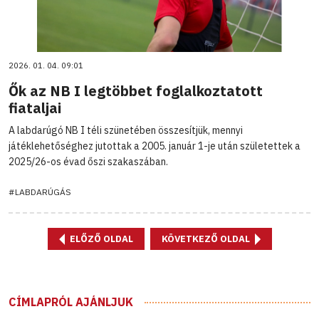
2026. 01. 04. 09:01
Ők az NB I legtöbbet foglalkoztatott
fiataljai
A labdarúgó NB I téli szünetében összesítjük, mennyi
játéklehetőséghez jutottak a 2005. január 1-je után születettek a
2025/26-os évad őszi szakaszában.
#LABDARÚGÁS
ELŐZŐ OLDAL
KÖVETKEZŐ OLDAL
CÍMLAPRÓL AJÁNLJUK