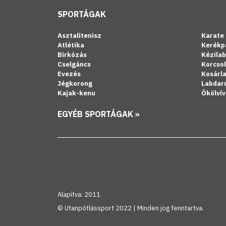
SPORTÁGAK
Asztalitenisz
Karate
Atlétika
Kerékp
Birkózás
Kézila
Cselgáncs
Korcso
Evezés
Kosárl
Jégkorong
Labdar
Kajak-kenu
Ökölvív
EGYÉB SPORTÁGAK »
Alapítva: 2011
© Utanpótlássport 2022 | Minden jog fenntartva.