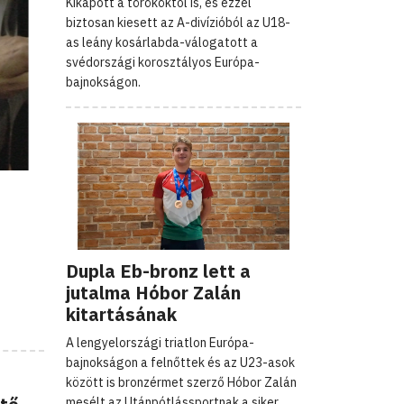
Kikapott a törököktől is, és ezzel
biztosan kiesett az A-divízióból az U18-
as leány kosárlabda-válogatott a
svédországi korosztályos Európa-
bajnokságon.
Dupla Eb-bronz lett a
jutalma Hóbor Zalán
kitartásának
A lengyelországi triatlon Európa-
bajnokságon a felnőttek és az U23-asok
között is bronzérmet szerző Hóbor Zalán
mesélt az Utánpótlássportnak a siker