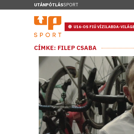
UTÁNPÓTLÁS
SPORT
U16-OS FIÚ VÍZILABDA-VILÁ
CÍMKE: FILEP CSABA