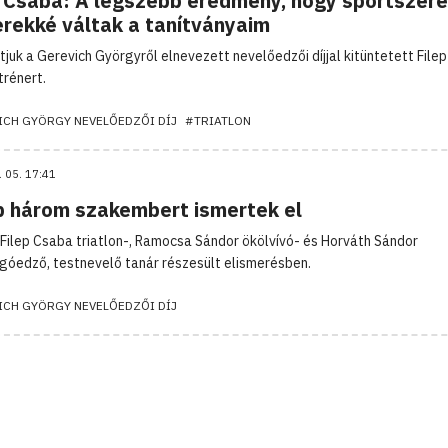
p Csaba: A legszebb eredmény, hogy sportszer
rekké váltak a tanítványaim
juk a Gerevich Györgyről elnevezett nevelőedzői díjjal kitüntetett File
trénert.
ICH GYÖRGY NEVELŐEDZŐI DÍJ
#TRIATLON
. 05. 17:41
b három szakembert ismertek el
 Filep Csaba triatlon-, Ramocsa Sándor ökölvívó- és Horváth Sándor
góedző, testnevelő tanár részesült elismerésben.
ICH GYÖRGY NEVELŐEDZŐI DÍJ