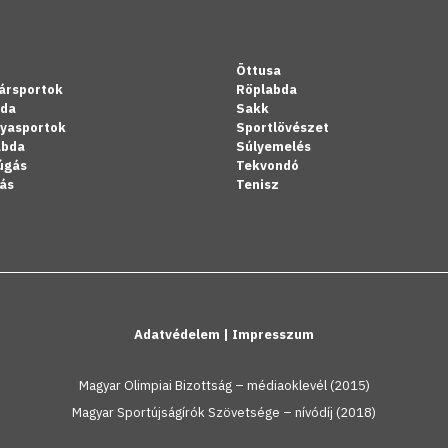
Öttusa
ársportok
Röplabda
bda
Sakk
lyasportok
Sportlövészet
abda
Súlyemelés
úgás
Tekvondó
ás
Tenisz
Adatvédelem
|
Impresszum
Magyar Olimpiai Bizottság – médiaoklevél (2015)
Magyar Sportújságírók Szövetsége – nívódíj (2018)