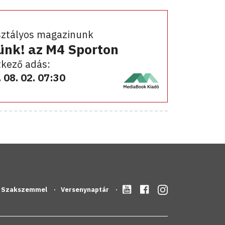
sztályos magazinunk
ünk! az M4 Sporton
kező adás:
 08. 02. 07:30
Szakszemmel
Versenynaptár