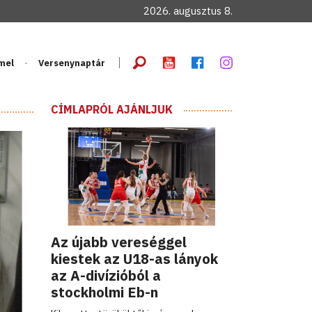
2026. augusztus 8.
mel
Versenynaptár
CÍMLAPRÓL AJÁNLJUK
Az újabb vereséggel
kiestek az U18-as lányok
az A-divízióból a
stockholmi Eb-n