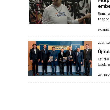
File
embe
Bemutat
triatlon
#GEREV
2024. 12
Újab
Ezúttal
labdarú
#GEREV