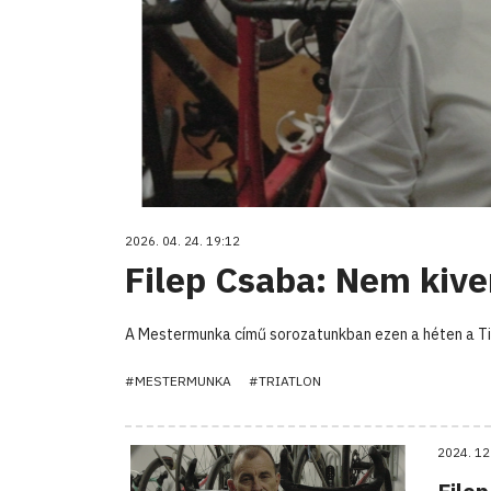
2026. 04. 24. 19:12
Filep Csaba: Nem kive
A Mestermunka című sorozatunkban ezen a héten a Tisz
#MESTERMUNKA
#TRIATLON
2024. 12