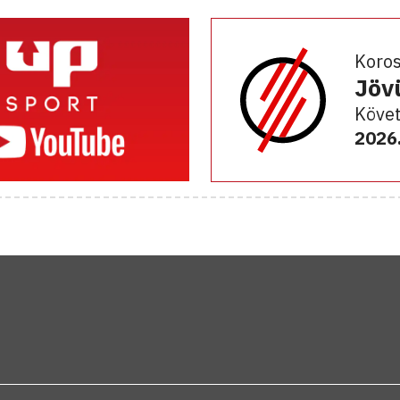
Koro
Jöv
Követ
2026.