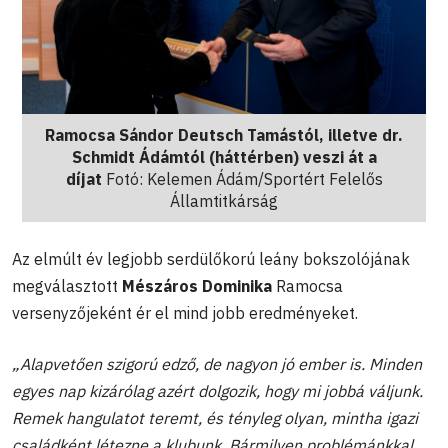
Ramocsa Sándor Deutsch Tamástól, illetve dr.
Schmidt Ádámtól (háttérben) veszi át a
díjat
Fotó: Kelemen Ádám/Sportért Felelős
Államtitkárság
Az elmúlt év legjobb serdülőkorú leány bokszolójának
megválasztott
Mészáros Dominika
Ramocsa
versenyzőjeként ér el mind jobb eredményeket.
„Alapvetően szigorú edző, de nagyon jó ember is. Minden
egyes nap kizárólag azért dolgozik, hogy mi jobbá váljunk.
Remek hangulatot teremt, és tényleg olyan, mintha igazi
családként létezne a klubunk. Bármilyen problémánkkal