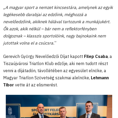
„A magyar sport a nemzet kincsestára, amelynek az egyik
legékesebb darabjai az edzőink, méghozzá a
nevelőedzőink, akiknek hálával tartozunk a munkájukért.
Ők azok, akik nélkül – bár nem a reflektorfényben
dolgoznak – klasszis sportolóink, nagy bajnokaink nem
jutottak volna el a csúcsra.
”
Gerevich György Nevelőedzői Díjat kapott
Filep Csaba
, a
Tiszaújvárosi Triatlon Klub edzője, aki nem tudott részt
venni a díjátadón, távollétében az egyesület elnöke, a
Magyar Triatlon Szövetség szakmai alelnöke,
Lehmann
Tibor
vette át az elismerést.