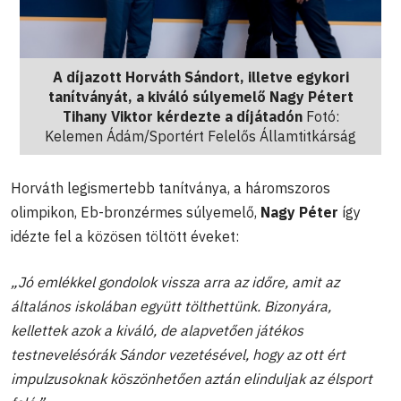
A díjazott Horváth Sándort, illetve egykori
tanítványát, a kiváló súlyemelő Nagy Pétert
Tihany Viktor kérdezte a díjátadón
Fotó:
Kelemen Ádám/Sportért Felelős Államtitkárság
Horváth legismertebb tanítványa, a háromszoros
olimpikon, Eb-bronzérmes súlyemelő,
Nagy Péter
így
idézte fel a közösen töltött éveket:
„Jó emlékkel gondolok vissza arra az időre, amit az
általános iskolában együtt tölthettünk. Bizonyára,
kellettek azok a kiváló, de alapvetően játékos
testnevelésórák Sándor vezetésével, hogy az ott ért
impulzusoknak köszönhetően aztán elinduljak az élsport