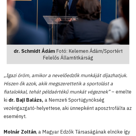
dr. Schmidt Ádám
Fotó: Kelemen Ádám/Sportért
Felelős Államtitkárság
„Igazi öröm, amikor a nevelőedzők munkáját díjazhatjuk.
Hiszen ők azok, akik megszerettetik a sportolást a
fiatalokkal, tehát példaértékű munkát végeznek”
– emelte
ki
dr. Baji Balázs,
a Nemzeti Sportügynökség
vezérigazgató-helyettese, aki ünnepként aposztrofálta az
eseményt.
Molnár Zoltán
, a Magyar Edzők Társaságának elnöke így