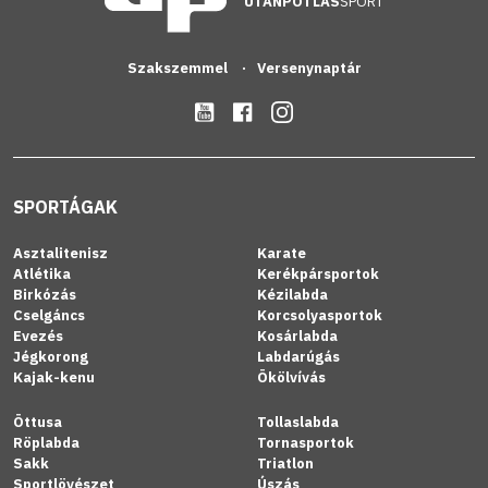
UTÁNPÓTLÁS
SPORT
Szakszemmel
Versenynaptár
SPORTÁGAK
Asztalitenisz
Karate
Atlétika
Kerékpársportok
Birkózás
Kézilabda
Cselgáncs
Korcsolyasportok
Evezés
Kosárlabda
Jégkorong
Labdarúgás
Kajak-kenu
Ökölvívás
Öttusa
Tollaslabda
Röplabda
Tornasportok
Sakk
Triatlon
Sportlövészet
Úszás