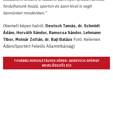
fordulhatunk hozzá, sporton és azon kívül is segít
bennünket mindenben.”
(Kiemelt képen balról:
Deutsch Tamás, dr. Schmidt
Ádám,
Horváth Sándor, Ramocsa Sándor, Lehmann
Tibor, Molnár Zoltán, dr. Baji Balázs
Fotó: Kelemen
Ádám/Sportért Felelős Államtitkárság)
TOVÁBBI KOROSZTÁLYOS HÍREK: GEREVICH GYÖRGY
NEVELŐEDZŐI DÍJ