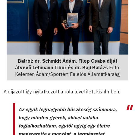
Balról: dr. Schmidt Ádám, Filep Csaba díját
átvevő Lehmann Tibor és dr. Baji Balázs
Fotó:
Kelemen Ádám/Sportért Felelős Államtitkárság
A díjazott így nyilatkozott a róla levetített kisfilmben.
Az egyik legnagyobb büszkeség számomra,
hogy minden gyerek, akivel valaha
foglalkozhattam, egytől egyig egy életre
megszerette a mozgást, a természetet,