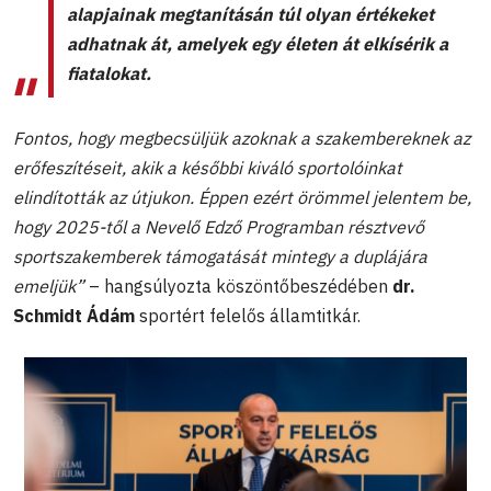
alapjainak megtanításán túl olyan értékeket
adhatnak át, amelyek egy életen át elkísérik a
fiatalokat.
Fontos, hogy megbecsüljük azoknak a szakembereknek az
erőfeszítéseit, akik a későbbi kiváló sportolóinkat
elindították az útjukon. Éppen ezért örömmel jelentem be,
hogy 2025-től a Nevelő Edző Programban résztvevő
sportszakemberek támogatását mintegy a duplájára
emeljük”
– hangsúlyozta köszöntőbeszédében
dr.
Schmidt Ádám
sportért felelős államtitkár.