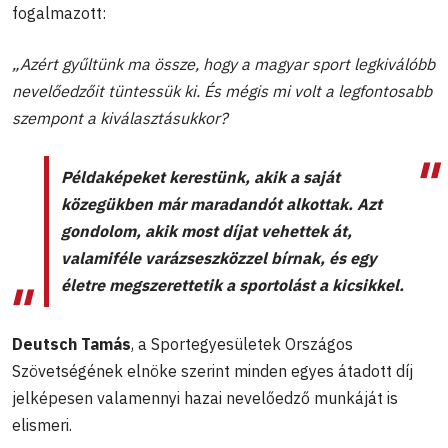
fogalmazott:
„Azért gyűltünk ma össze, hogy a magyar sport legkiválóbb
nevelőedzőit tüntessük ki. És mégis mi volt a legfontosabb
szempont a kiválasztásukkor?
Példaképeket kerestünk, akik a saját
közegükben már maradandót alkottak. Azt
gondolom, akik most díjat vehettek át,
valamiféle varázseszközzel bírnak, és egy
életre megszerettetik a sportolást a kicsikkel.
Deutsch Tamás
, a Sportegyesületek Országos
Szövetségének elnöke szerint minden egyes átadott díj
jelképesen valamennyi hazai nevelőedző munkáját is
elismeri.