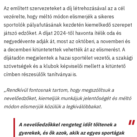
Az említett szervezeteket a díj létrehozásával az a cél
vezérelte, hogy méltó módon elismerjék a sikeres
sportolók pályafutásának kezdetén kiemelkedő szerepet
játszó edzőket. A díjat 2024-től havonta ítélik oda és
negyedévente adják át, most az októberi, a novemberi és
a decemberi kitüntetettek vehették át az elismerést. A
díjátadón megjelentek a hazai sportélet vezetői, a szakági
szövetségek és a klubok képviselői mellett a kitüntető
címben részesülők tanítványai is.
„Rendkívül fontosnak tartom, hogy megszólítsuk a
nevelőedzőket, kiemeljük munkájuk jelentőségét és méltó
módon elismerjük közülük a legkiválóbbakat.
A nevelőedzőkkel rengeteg időt töltenek a
gyerekek, és ők azok, akik az egyes sportágak