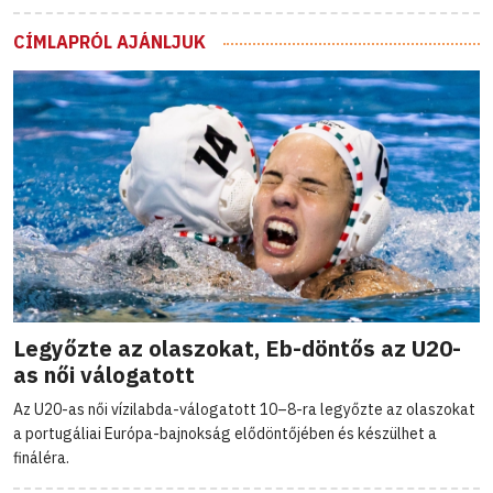
CÍMLAPRÓL AJÁNLJUK
Legyőzte az olaszokat, Eb-döntős az U20-
as női válogatott
Az U20-as női vízilabda-válogatott 10–8-ra legyőzte az olaszokat
a portugáliai Európa-bajnokság elődöntőjében és készülhet a
fináléra.