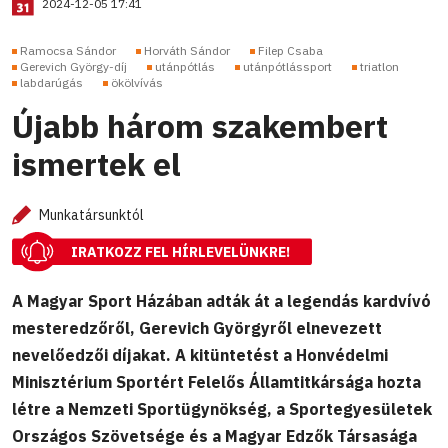
2024-12-05 17:41
Ramocsa Sándor
Horváth Sándor
Filep Csaba
Gerevich György-díj
utánpótlás
utánpótlássport
triatlon
labdarúgás
ökölvívás
Újabb három szakembert
ismertek el
Munkatársunktól
IRATKOZZ FEL HÍRLEVELÜNKRE!
A Magyar Sport Házában adták át a legendás kardvívó
mesteredzőről, Gerevich Györgyről elnevezett
nevelőedzői díjakat. A kitüntetést a Honvédelmi
Minisztérium Sportért Felelős Államtitkársága hozta
létre a Nemzeti Sportügynökség, a Sportegyesületek
Országos Szövetsége és a Magyar Edzők Társasága