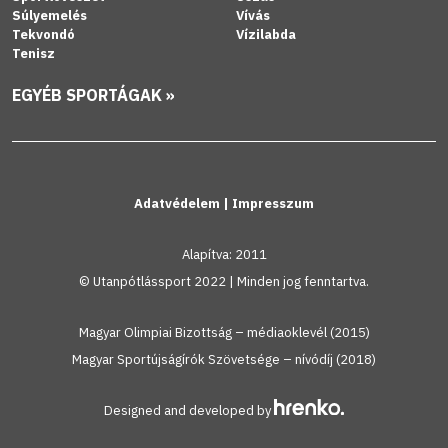
Súlyemelés
Vívás
Tekvondó
Vízilabda
Tenisz
EGYÉB SPORTÁGAK »
Adatvédelem
|
Impresszum
Alapítva: 2011
© Utanpótlássport 2022 | Minden jog fenntartva.
Magyar Olimpiai Bizottság – médiaoklevél (2015)
Magyar Sportújságírók Szövetsége – nívódíj (2018)
Designed and developed by