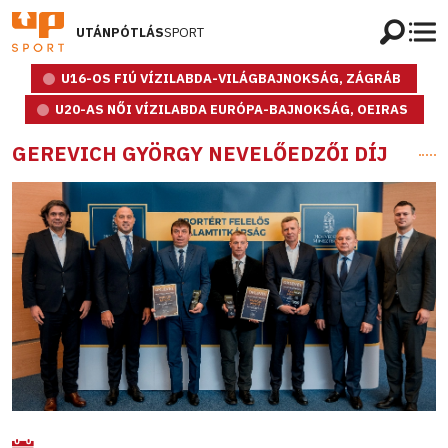
UTÁNPÓTLÁS
SPORT
U16-OS FIÚ VÍZILABDA-VILÁGBAJNOKSÁG, ZÁGRÁB
U20-AS NŐI VÍZILABDA EURÓPA-BAJNOKSÁG, OEIRAS
GEREVICH GYÖRGY NEVELŐEDZŐI DÍJ