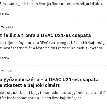
-ös évad legjobb korosztályos játékosainak és edzőinek járó díjakat.
LABDA
. 02. 18:38
t felült a trónra a DEAC U21-es csapata
ő teljesítményt nyújtva a DEAC nyerte meg az U21-es férfibajnokság
ti országos döntőjét; a főszereplőket kérdeztük a diadalt követően.
LABDA
. 21. 19:28
 a győzelmi széria – a DEAC U21-es csapata
entkezett a bajnoki címért
eleje óta nem kapott ki, így immár nyolcmeccses győzelmi sorozatnál já
férfi kosárlabdacsapata a korosztályos bajnokságban.