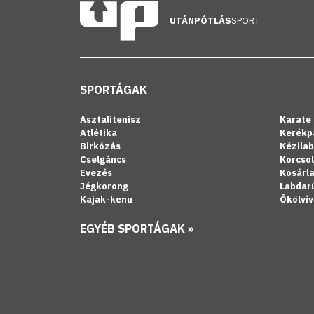
UTÁNPÓTLÁS
SPORT
SPORTÁGAK
Asztalitenisz
Karate
Atlétika
Kerékp
Birkózás
Kézila
Cselgáncs
Korcso
Evezés
Kosárl
Jégkorong
Labdar
Kajak-kenu
Ökölvív
EGYÉB SPORTÁGAK »