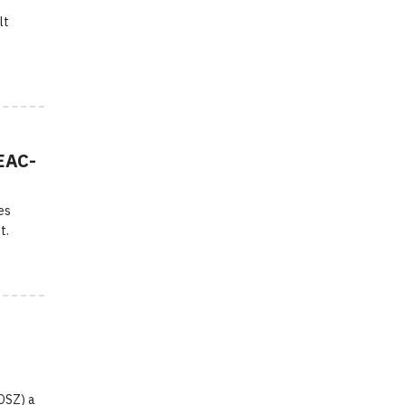
lt
.
DEAC-
es
t.
OSZ) a