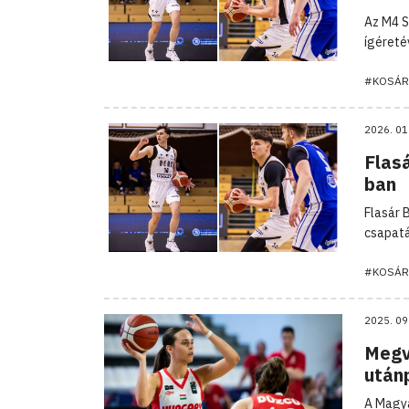
Az M4 S
ígéreté
#KOSÁR
2026. 01
Flasá
ban
Flasár 
csapatá
#KOSÁR
2025. 09
Megv
után
A Magya