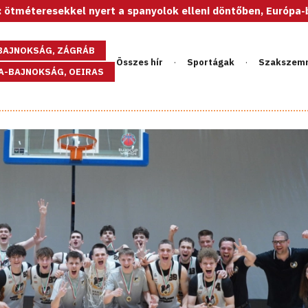
 nyert a spanyolok elleni döntőben, Európa-bajnok az U20-as 
GBAJNOKSÁG, ZÁGRÁB
Összes hír
Sportágak
Szakszem
PA-BAJNOKSÁG, OEIRAS