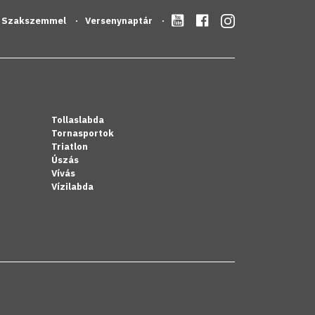
Szakszemmel
Versenynaptár
Tollaslabda
Tornasportok
Triatlon
Úszás
Vívás
Vízilabda