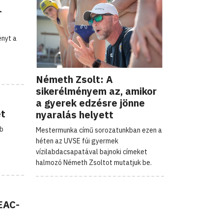
-
ényt a
Németh Zsolt: A
sikerélményem az, amikor
a gyerek edzésre jönne
et
nyaralás helyett
bb
Mestermunka című sorozatunkban ezen a
héten az UVSE fúi gyermek
vízilabdacsapatával bajnoki címeket
halmozó Németh Zsoltot mutatjuk be.
DEAC-