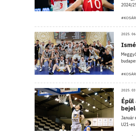
2024/25
#KOSÁR
2025. 06
Ismé
Meggyőz
budapes
#KOSÁR
2025. 03
Épül
bejel
Január 
U21-es 