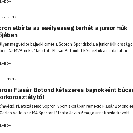
LABDA
. 29. 20:13
ron elbírta az esélyesség terhét a junior fiúk
őjében
ályán megvédte bajnoki címét a Soproni Sportiskola a junior fiúk országo
ben. Az MVP-nek választott Flasár Botondot kérdeztük a diadal után.
LABDA
. 08. 13:12
proni Flasár Botond kétszeres bajnokként búcs
iorkorosztálytól
rcímvédő, rájátszáselső Soproni Sportiskolában remeklő Flasár Botond é
 Carlos Vallejo az M4 Sporton látható Jövünk! magazinnak nyilatkozott.
LABDA