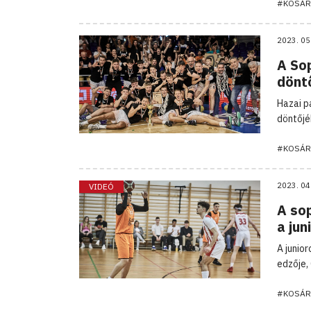
#KOSÁR
2023. 05
A Sop
dönt
Hazai p
döntőjé
#KOSÁR
2023. 04
VIDEÓ
A so
a jun
A junio
edzője,
#KOSÁR