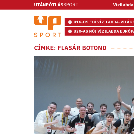
UTÁNPÓTLÁS
SPORT
Vízilabda: ötméteresekkel
U16-OS FIÚ VÍZILABDA-VILÁ
U20-AS NŐI VÍZILABDA EURÓ
CÍMKE: FLASÁR BOTOND