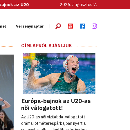
női válogatott!
2026. augusztus 7.
mel
Versenynaptár
CÍMLAPRÓL AJÁNLJUK
Európa-bajnok az U20-as
női válogatott!
Az U20-as női vízilabda-válogatott
drámai ötméterespárbajban nyert a
spanyolok elleni döntőben és Európa-