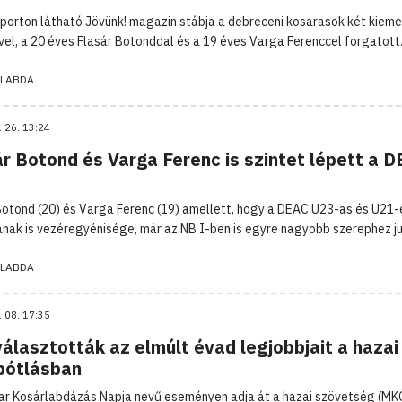
porton látható Jövünk! magazin stábja a debreceni kosarasok két kieme
vel, a 20 éves Flasár Botonddal és a 19 éves Varga Ferenccel forgatott
LABDA
. 26. 13:24
r Botond és Varga Ferenc is szintet lépett a 
Botond (20) és Varga Ferenc (19) amellett, hogy a DEAC U23-as és U21-
nak is vezéregyénisége, már az NB I-ben is egyre nagyobb szerephez ju
LABDA
. 08. 17:35
álasztották az elmúlt évad legjobbjait a hazai
pótlásban
r Kosárlabdázás Napja nevű eseményen adja át a hazai szövetség (MK