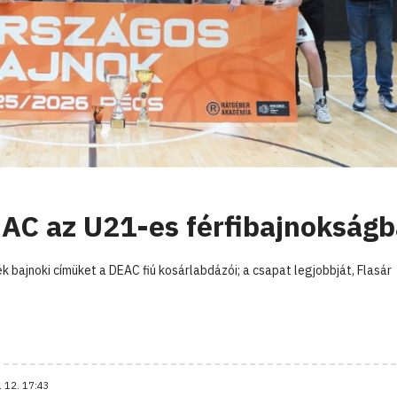
DEAC az U21-es férfibajnokság
bajnoki címüket a DEAC fiú kosárlabdázói; a csapat legjobbját, Flasár
. 12. 17:43