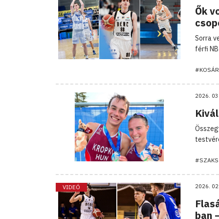
Ők vo
csop
Sorra v
férfi N
#KOSÁR
2026. 03
Kivál
Összegy
testvére
#SZAKS
2026. 02
VIDEÓ
Flasá
ban 