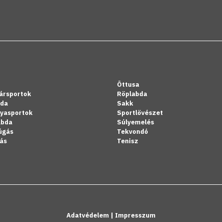
Öttusa
ársportok
Röplabda
bda
Sakk
lyasportok
Sportlövészet
abda
Súlyemelés
úgás
Tekvondó
ás
Tenisz
Adatvédelem
|
Impresszum