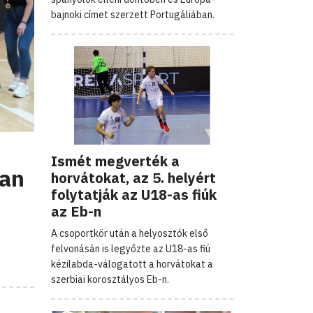
bajnoki címet szerzett Portugáliában.
Ismét megverték a
ban
horvátokat, az 5. helyért
folytatják az U18-as fiúk
az Eb-n
A csoportkör után a helyosztók első
felvonásán is legyőzte az U18-as fiú
kézilabda-válogatott a horvátokat a
szerbiai korosztályos Eb-n.