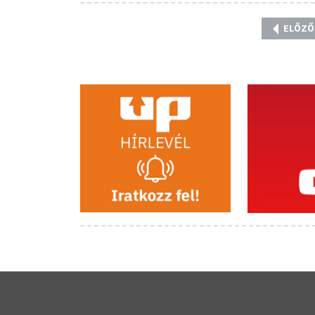
ELŐZŐ