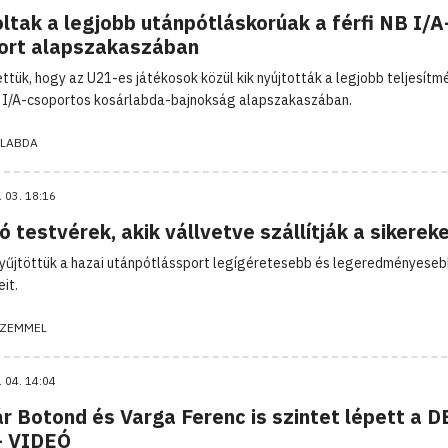
ltak a legjobb utánpótláskorúak a férfi NB I/A
ort alapszakaszában
ettük, hogy az U21-es játékosok közül kik nyújtották a legjobb teljesítm
B I/A-csoportos kosárlabda-bajnokság alapszakaszában.
LABDA
. 03. 18:16
ó testvérek, akik vállvetve szállítják a sikerek
űjtöttük a hazai utánpótlássport legígéretesebb és legeredményese
it.
ZEMMEL
. 04. 14:04
r Botond és Varga Ferenc is szintet lépett a 
– VIDEÓ