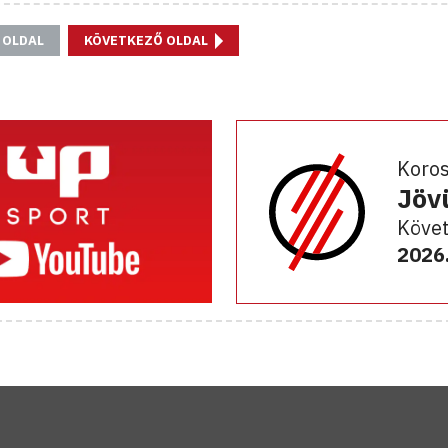
 OLDAL
KÖVETKEZŐ OLDAL
Koro
Jöv
Követ
2026.