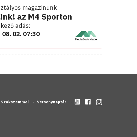
sztályos magazinunk
ünk! az M4 Sporton
kező adás:
 08. 02. 07:30
Szakszemmel
Versenynaptár