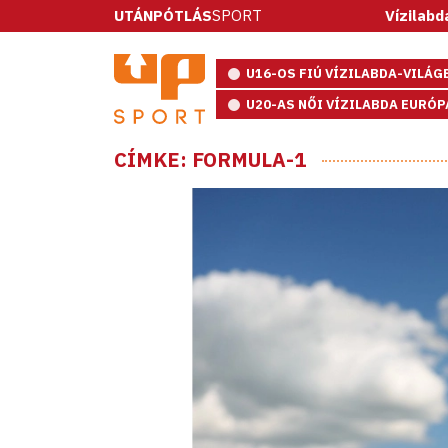
UTÁNPÓTLÁS
SPORT
Vízilabda: ötméter
U16-OS FIÚ VÍZILABDA-VILÁ
U20-AS NŐI VÍZILABDA EURÓ
CÍMKE: FORMULA-1