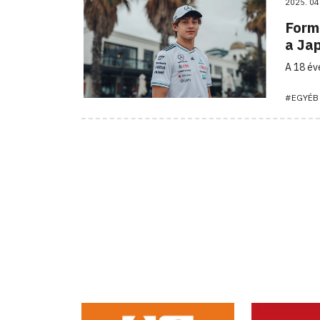
2025. 04
Form
a Ja
A 18 év
#EGYÉB