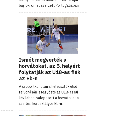
bajnoki címet szerzett Portugáliában.
Ismét megverték a
horvátokat, az 5. helyért
folytatják az U18-as fiúk
az Eb-n
A csoportkör után a helyosztók első
felvonásán is legyőzte az U18-as fiú
kézilabda-válogatott a horvátokat a
szerbiai korosztályos Eb-n.