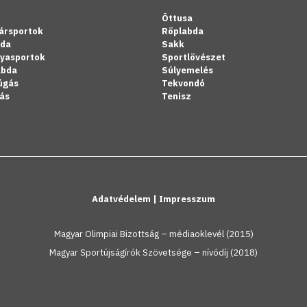
Öttusa
ársportok
Röplabda
bda
Sakk
lyasportok
Sportlövészet
abda
Súlyemelés
úgás
Tekvondó
ás
Tenisz
Adatvédelem
|
Impresszum
Magyar Olimpiai Bizottság – médiaoklevél (2015)
Magyar Sportújságírók Szövetsége – nívódíj (2018)