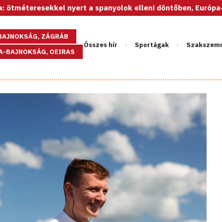
esekkel nyert a spanyolok elleni döntőben, Európa-bajnok az
GBAJNOKSÁG, ZÁGRÁB
Összes hír
Sportágak
Szakszem
PA-BAJNOKSÁG, OEIRAS