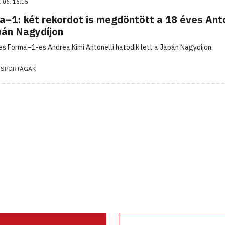
. 06. 16:15
a–1: két rekordot is megdöntött a 18 éves Anto
pán Nagydíjon
es Forma–1-es Andrea Kimi Antonelli hatodik lett a Japán Nagydíjon.
 SPORTÁGAK