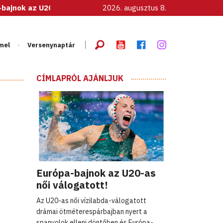
 U20-as női válogatott!
2026. augusztus 8.
mel
Versenynaptár
CÍMLAPRÓL AJÁNLJUK
Európa-bajnok az U20-as
női válogatott!
Az U20-as női vízilabda-válogatott
drámai ötméterespárbajban nyert a
spanyolok elleni döntőben és Európa-