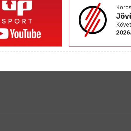
Koro
Jöv
Követ
2026.