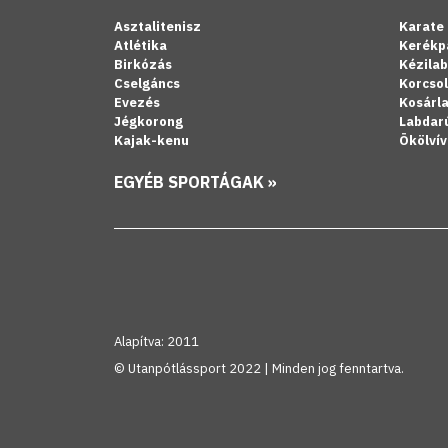
Asztalitenisz
Karate
Atlétika
Kerékp
Birkózás
Kézila
Cselgáncs
Korcso
Evezés
Kosárl
Jégkorong
Labdar
Kajak-kenu
Ökölvív
EGYÉB SPORTÁGAK »
Alapítva: 2011
© Utanpótlássport 2022 | Minden jog fenntartva.